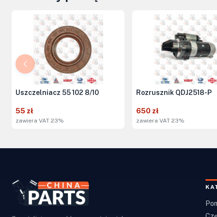
Uszczelniacz 55 102 8/10
Rozrusznik QDJ2518-P
55 zł
650 zł
zawiera VAT 23%
zawiera VAT 23%
KA
Pom
Czę