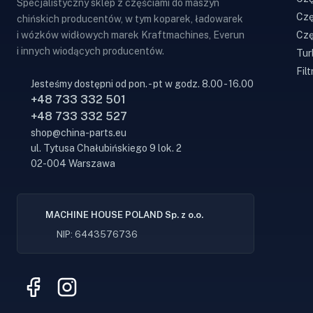
Specjalistyczny sklep z częściami do maszyn
Czę
chińskich producentów, w tym koparek, ładowarek
Czę
i wózków widłowych marek Kraftmachines, Everun
i innych wiodących producentów.
Tur
Filt
Jesteśmy dostępni od pon. - pt w godz. 8.00 - 16.00
+48 733 332 501
+48 733 332 527
shop@china-parts.eu
ul. Tytusa Chałubińskiego 9 lok. 2
02-004 Warszawa
MACHINE HOUSE POLAND Sp. z o.o.
NIP: 6443576736