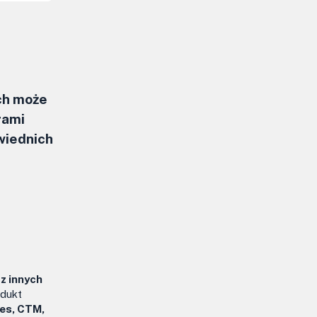
ch może
rami
wiednich
z innych
odukt
les, CTM,