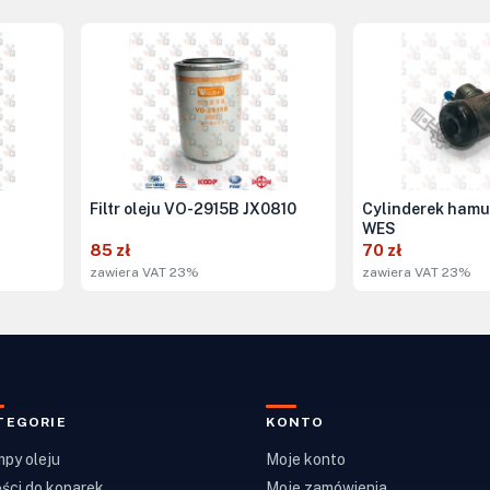
Filtr oleju VO-2915B JX0810
Cylinderek hamu
WES
85 zł
70 zł
zawiera VAT 23%
zawiera VAT 23%
TEGORIE
KONTO
py oleju
Moje konto
ści do koparek
Moje zamówienia