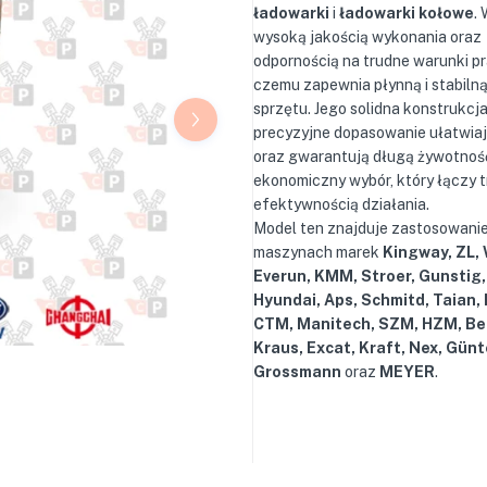
ładowarki
i
ładowarki kołowe
.
wysoką jakością wykonania oraz
odpornością na trudne warunki pra
czemu zapewnia płynną i stabiln
sprzętu. Jego solidna konstrukcja
precyzyjne dopasowanie ułatwia
oraz gwarantują długą żywotnoś
ekonomiczny wybór, który łączy 
efektywnością działania.
Model ten znajduje zastosowanie
maszynach marek
Kingway, ZL,
Everun, KMM, Stroer, Gunstig,
Hyundai, Aps, Schmitd, Taian,
CTM, Manitech, SZM, HZM, Be
Kraus, Excat, Kraft, Nex, Günt
Grossmann
oraz
MEYER
.