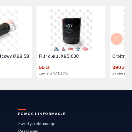
lcowy Ø 28.58
Filtr oleju JX85100C
Orbitrol
55 zł
390 zł
zawiera VAT 23%
zawiera VA
POMOC I INFORMACJE
Zwroty i reklamacje
Regulamin