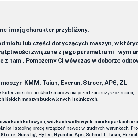
e i mają charakter przybliżony.
zedmiotu lub części dotyczących maszyn, w który
ątpliwości związane z jego parametrami i wymia
się z nami. Pomożemy Ci wówczas w doborze odpo
 maszyn KMM, Taian, Everun, Stroer, APS, ZL
 skutecznie chroni układ smarowania przed zanieczyszczeniami,
chińskich maszyn budowlanych i rolniczych
.
dowarkach kołowych, wózkach widłowych, mini koparkach ora
ilnika i stabilną pracę urządzeń nawet w trudnych warunkach. Pr
Stroer, Gunstig, Hytec, Hyundai, Aps, Schmitd, Taian, Hercu