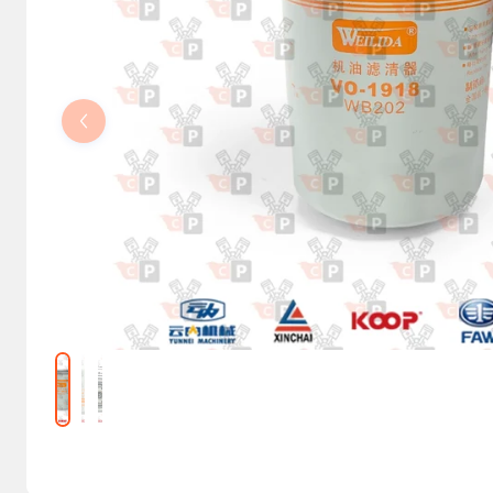
Kolumny kierownicze, orbitrole
Części elektryczne
Osprzęt do maszyn