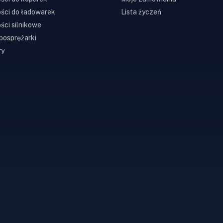
ści do ładowarek
Lista życzeń
ści silnikowe
bosprężarki
ry