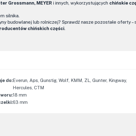
ünter Grossmann, MEYER
i innych, wykorzystujących
chińskie cz
 silnika.
y budowlanej lub rolniczej? Sprawdź nasze pozostałe oferty – 
roducentów chińskich części
.
je do
:
Everun, Aps, Gunstig, Wolf, KMM, ZL, Gunter, Kingway,
Hercules, CTM
tworu
:
18
mm
zelki
:
63
mm