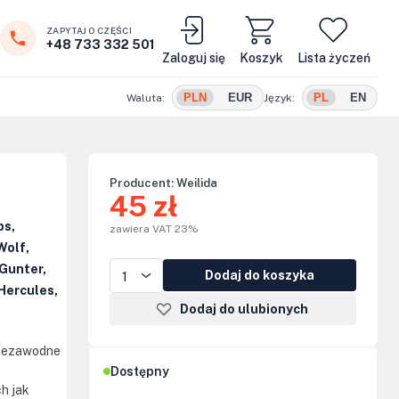
ZAPYTAJ O CZĘŚCI
+48 733 332 501
Zaloguj się
Koszyk
Lista życzeń
PLN
EUR
PL
EN
Waluta:
Język:
Producent:
Weilida
45 zł
ps,
zawiera VAT 23%
Wolf,
Gunter,
Dodaj do koszyka
Hercules,
Dodaj do ulubionych
niezawodne
Dostępny
ch jak