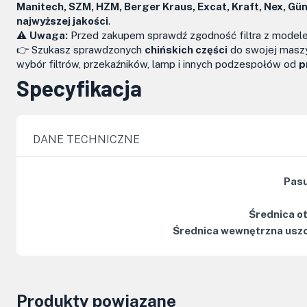
Manitech, SZM, HZM, Berger Kraus, Excat, Kraft, Nex, G
najwyższej jakości
.
⚠️
Uwaga:
Przed zakupem sprawdź zgodność filtra z modelem
👉 Szukasz sprawdzonych
chińskich części
do swojej maszyn
wybór filtrów, przekaźników, lamp i innych podzespołów od
p
Specyfikacja
DANE TECHNICZNE
Pasu
Średnica o
Średnica wewnętrzna uszc
Produkty powiązane