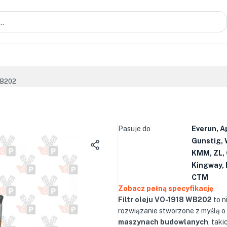
WB202
Pasuje do
Everun, A
Gunstig, 
KMM, ZL, 
Kingway, 
CTM
Zobacz pełną specyfikację
Filtr oleju VO-1918 WB202
to 
rozwiązanie stworzone z myślą o
maszynach budowlanych
, taki