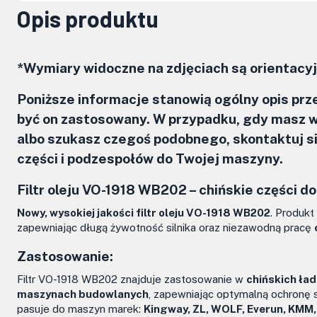
Opis produktu
*Wymiary widoczne na zdjęciach są orientacyjn
Poniższe informacje stanowią ogólny opis pr
być on zastosowany. W przypadku, gdy masz w
albo szukasz czegoś podobnego, skontaktuj 
części i podzespołów do Twojej maszyny.
Filtr oleju VO-1918 WB202 –
chińskie części
do
Nowy, wysokiej jakości filtr oleju VO-1918 WB202
. Produkt
zapewniając długą żywotność silnika oraz niezawodną pracę
Zastosowanie:
Filtr VO-1918 WB202 znajduje zastosowanie w
chińskich ła
maszynach budowlanych
, zapewniając optymalną ochronę s
pasuje do maszyn marek:
Kingway, ZL, WOLF, Everun, KMM, 