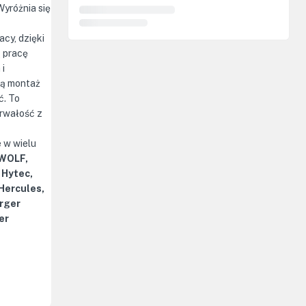
 Wyróżnia się
cy, dzięki
ą pracę
 i
ją montaż
ć. To
trwałość z
 w wielu
 WOLF,
 Hytec,
 Hercules,
rger
er