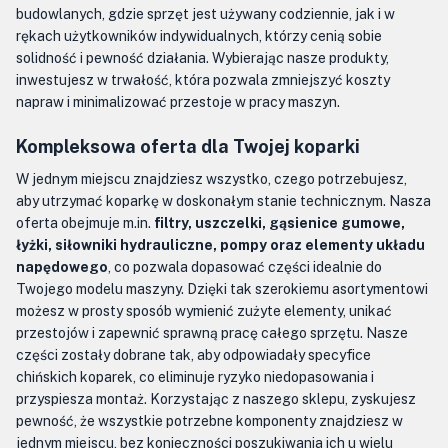
budowlanych, gdzie sprzęt jest używany codziennie, jak i w
rękach użytkowników indywidualnych, którzy cenią sobie
solidność i pewność działania. Wybierając nasze produkty,
inwestujesz w trwałość, która pozwala zmniejszyć koszty
napraw i minimalizować przestoje w pracy maszyn.
Kompleksowa oferta dla Twojej koparki
W jednym miejscu znajdziesz wszystko, czego potrzebujesz,
aby utrzymać koparkę w doskonałym stanie technicznym. Nasza
oferta obejmuje m.in.
filtry, uszczelki, gąsienice gumowe,
łyżki, siłowniki hydrauliczne, pompy oraz elementy układu
napędowego
, co pozwala dopasować części idealnie do
Twojego modelu maszyny. Dzięki tak szerokiemu asortymentowi
możesz w prosty sposób wymienić zużyte elementy, unikać
przestojów i zapewnić sprawną pracę całego sprzętu. Nasze
części zostały dobrane tak, aby odpowiadały specyfice
chińskich koparek, co eliminuje ryzyko niedopasowania i
przyspiesza montaż. Korzystając z naszego sklepu, zyskujesz
pewność, że wszystkie potrzebne komponenty znajdziesz w
jednym miejscu, bez konieczności poszukiwania ich u wielu