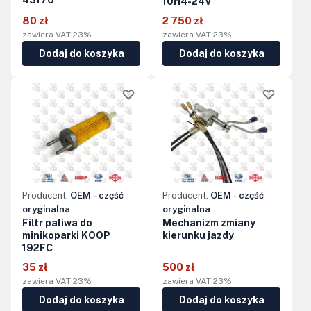
43170
10H4-24V
80 zł
2 750 zł
zawiera VAT 23%
zawiera VAT 23%
Dodaj do koszyka
Dodaj do koszyka
Producent:
OEM - część
Producent:
OEM - część
oryginalna
oryginalna
Filtr paliwa do
Mechanizm zmiany
minikoparki KOOP
kierunku jazdy
192FC
35 zł
500 zł
zawiera VAT 23%
zawiera VAT 23%
Dodaj do koszyka
Dodaj do koszyka