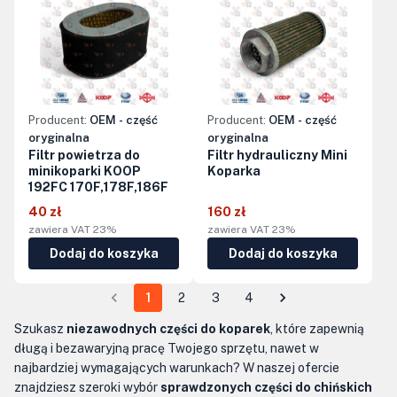
Producent:
OEM - część
Producent:
OEM - część
oryginalna
oryginalna
Filtr powietrza do
Filtr hydrauliczny Mini
minikoparki KOOP
Koparka
192FC 170F,178F,186F
40 zł
160 zł
zawiera VAT 23%
zawiera VAT 23%
Dodaj do koszyka
Dodaj do koszyka
1
2
3
4
Szukasz
niezawodnych części do koparek
, które zapewnią
długą i bezawaryjną pracę Twojego sprzętu, nawet w
najbardziej wymagających warunkach? W naszej ofercie
znajdziesz szeroki wybór
sprawdzonych części do chińskich