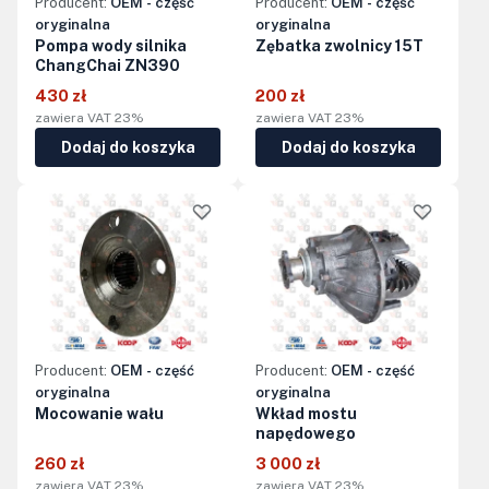
Producent:
OEM - część
Producent:
OEM - część
oryginalna
oryginalna
Pompa wody silnika
Zębatka zwolnicy 15T
ChangChai ZN390
430 zł
200 zł
zawiera VAT 23%
zawiera VAT 23%
Dodaj do koszyka
Dodaj do koszyka
Producent:
OEM - część
Producent:
OEM - część
oryginalna
oryginalna
Mocowanie wału
Wkład mostu
napędowego
260 zł
3 000 zł
zawiera VAT 23%
zawiera VAT 23%