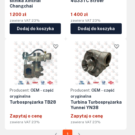
silnika Xinchai
4G33TC Stroer
Changchai
1 200 zł
1 400 zł
zawiera VAT 23%
zawiera VAT 23%
Dodaj do koszyka
Dodaj do koszyka
Producent:
OEM - część
Producent:
OEM - część
oryginalna
oryginalna
Turbosprężarka TB28
Turbina Turbosprężarka
Yunnei YN38
Zapytaj o cenę
Zapytaj o cenę
zawiera VAT 23%
zawiera VAT 23%
1