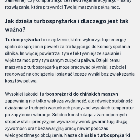
zamiennej, czy kompletnego zestawu regeneracyjnego – mamy
rozwiązanie, które przywróci Twojej maszynie pełną moc.
Jak działa turbosprężarka i dlaczego jest tak
ważna?
Turbosprężarka
to urządzenie, które wykorzystuje energię
spalin do sprężania powietrza trafiającego do komory spalania
silnika. Im więcej powietrza, tym efektywniejsze spalanie i
większa moc przy tym samym zużyciu paliwa. Dzięki temu
maszyna z turbosprężarką może pracować płynniej, szybciej
reagować na obciążenia i osiągać lepsze wyniki bez zwiększania
kosztów paliwa.
Wysokiej jakości
turbosprężarki do chińskich maszyn
zapewniają nie tylko większą wydajność, ale również stabilność
działania w trudnych warunkach pracy – od wysokich temperatur
po zapylenie i wibracje. Solidna konstrukcja z żaroodpornych
stopów stali i precyzyjnie wyważony wirnik gwarantują długą
żywotność oraz bezawaryjną pracę nawet podczas
wielogodzinnego obciążenia. Nasze
chińskie turbosprężarki