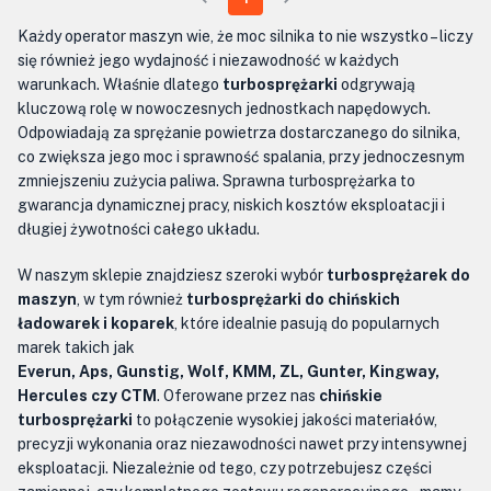
Każdy operator maszyn wie, że moc silnika to nie wszystko – liczy
się również jego wydajność i niezawodność w każdych
warunkach. Właśnie dlatego
turbosprężarki
odgrywają
kluczową rolę w nowoczesnych jednostkach napędowych.
Odpowiadają za sprężanie powietrza dostarczanego do silnika,
co zwiększa jego moc i sprawność spalania, przy jednoczesnym
zmniejszeniu zużycia paliwa. Sprawna turbosprężarka to
gwarancja dynamicznej pracy, niskich kosztów eksploatacji i
długiej żywotności całego układu.
W naszym sklepie znajdziesz szeroki wybór
turbosprężarek do
maszyn
, w tym również
turbosprężarki do chińskich
ładowarek i koparek
, które idealnie pasują do popularnych
marek takich jak
Everun, Aps, Gunstig, Wolf, KMM, ZL, Gunter, Kingway,
Hercules czy CTM
. Oferowane przez nas
chińskie
turbosprężarki
to połączenie wysokiej jakości materiałów,
precyzji wykonania oraz niezawodności nawet przy intensywnej
eksploatacji. Niezależnie od tego, czy potrzebujesz części