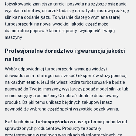
łożyskowanie zmniejsza tarcie i pozwala na szybsze osiąganie
wysokich obrotów, co przekłada się na natychmiastową reakcję
silnika na dodanie gazu. To właśnie dlatego wymiana starej
turbosprężarki na nową, wysokiej jakości część może
diametralnie poprawić komfort pracy i wydajność Twojej
maszyny.
Profesjonalne doradztwo i gwarancja jakości
na lata
Wybór odpowiedniej turbosprężarki wymaga wiedzy i
doświadczenia – dlatego nasz zespół ekspertów służy pomocą
na każdym etapie. Jeśli nie wiesz, która turbosprężarka będzie
pasować do Twojej maszyny, wystarczy podać model silnika lub
numer seryjny, a pomożemy Ci dobrać idealnie dopasowany
produkt. Dzięki temu unikasz błędnych zakupów i masz
pewność, że wybrana część spełni wszystkie oczekiwania.
Każda
chińska turbosprężarka
w naszej ofercie pochodzi od
sprawdzonych producentów. Produkty te zostały
przetestowane w realnych warunkach eksploatacyjnych, co