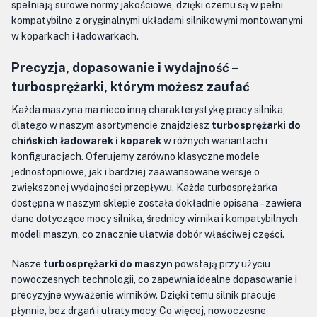
spełniają surowe normy jakościowe, dzięki czemu są w pełni
kompatybilne z oryginalnymi układami silnikowymi montowanymi
w koparkach i ładowarkach.
Precyzja, dopasowanie i wydajność –
turbosprężarki, którym możesz zaufać
Każda maszyna ma nieco inną charakterystykę pracy silnika,
dlatego w naszym asortymencie znajdziesz
turbosprężarki do
chińskich ładowarek i koparek
w różnych wariantach i
konfiguracjach. Oferujemy zarówno klasyczne modele
jednostopniowe, jak i bardziej zaawansowane wersje o
zwiększonej wydajności przepływu. Każda turbosprężarka
dostępna w naszym sklepie została dokładnie opisana – zawiera
dane dotyczące mocy silnika, średnicy wirnika i kompatybilnych
modeli maszyn, co znacznie ułatwia dobór właściwej części.
Nasze
turbosprężarki do maszyn
powstają przy użyciu
nowoczesnych technologii, co zapewnia idealne dopasowanie i
precyzyjne wyważenie wirników. Dzięki temu silnik pracuje
płynnie, bez drgań i utraty mocy. Co więcej, nowoczesne