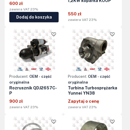
1,2KW koparka KOOP
600 zł
zawiera VAT 23%
550 zł
Dodaj do koszyka
zawiera VAT 23%
Producent:
OEM - część
Producent:
OEM - część
oryginalna
oryginalna
Rozrusznik QDJ2657C-
Turbina Turbosprężarka
P
Yunnei YN38
900 zł
Zapytaj o cenę
zawiera VAT 23%
zawiera VAT 23%