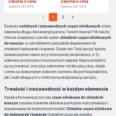
Zapytaj o cenę
Zapytaj o cenę
zawiera VAT 23%
zawiera VAT 23%
1
2
Szukasz
solidnych i niezawodnych części silnikowych
, które
zapewnią długą i bezawaryjną pracę Twoich maszyn? W naszej
ofercie znajdziesz szeroki wybór
chińskich części silnikowych
do maszyn
, w tym elementy specjalnie dopasowane do
chińskich ładowarek i koparek. Dzięki nim Twój sprzęt będzie
działał płynnie nawet przy intensywnej eksploatacji, a Ty
unikniesz przestojów i kosztownych napraw. Nasze produkty
łączą trwałość, precyzję wykonania i atrakcyjną cenę, dzięki
czemu są doskonałym wyborem zarówno dla profesjonalistów,
jak i osób dbających o efektywną eksploatację sprzętu.
Trwałość i niezawodność w każdym elemencie
Każda oferowana przez nas
część silnikowa do chińskich
maszyn
została starannie dobrana pod kątem wytrzymałości i
dopasowania do konkretnych modeli.
Chińskie części silnikowe
do ładowarek i koparek
charakteryzują się wysoką