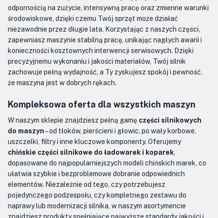
odpornością na zużycie, intensywną pracę oraz zmienne warunki
środowiskowe, dzięki czemu Twój sprzęt może działać
niezawodnie przez długie lata. Korzystając z naszych części,
zapewniasz maszynie stabilną pracę, unikając nagłych awarii i
konieczności kosztownych interwencji serwisowych. Dzięki
precyzyjnemu wykonaniu i jakości materiałów, Twój silnik
zachowuje pełną wydajność, a Ty zyskujesz spokój i pewność,
że maszyna jest w dobrych rękach.
Kompleksowa oferta dla wszystkich maszyn
W naszym sklepie znajdziesz pełną gamę
części silnikowych
do maszyn
– od tłoków, pierścieni i głowic, po wały korbowe,
uszczelki, filtry i inne kluczowe komponenty. Oferujemy
chińskie części silnikowe do ładowarek i koparek
,
dopasowane do najpopularniejszych modeli chińskich marek, co
ułatwia szybkie i bezproblemowe dobranie odpowiednich
elementów. Niezależnie od tego, czy potrzebujesz
pojedynczego podzespołu, czy kompletnego zestawu do
naprawy lub modernizacji silnika, w naszym asortymencie
znajdziesz produkty spełniające najwyższe standardy jakości i