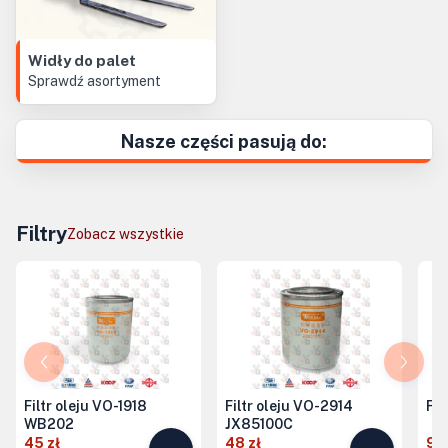
Widły do palet
Sprawdź asortyment
Nasze części pasują do:
Filtry
Zobacz wszystkie
Filtr oleju VO-1918
Filtr oleju VO-2914
Fil
WB202
JX85100C
45 zł
48 zł
90 