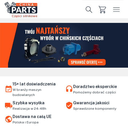
Przejdź do treści głównej
Części silnikowe
15+ lat doświadczenia
Doradztwo eksperckie
W branży maszyn
Pomożemy dobrać części
budowlanych
Szybka wysyłka
Gwarancja jakości
Realizacja w 24-48h
Sprawdzone komponenty
Dostawa na całą UE
Polska i Europa