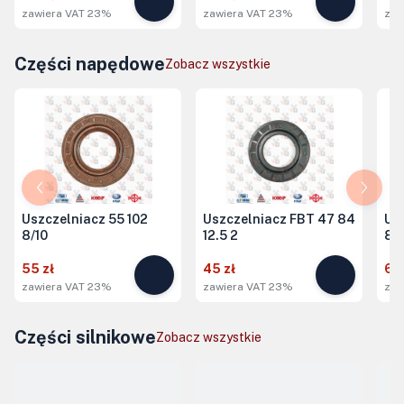
zawiera VAT 23%
zawiera VAT 23%
zaw
Części napędowe
Zobacz wszystkie
Uszczelniacz 55 102
Uszczelniacz FBT 47 84
Us
8/10
12.5 2
8 
55 zł
45 zł
65 
zawiera VAT 23%
zawiera VAT 23%
zaw
Części silnikowe
Zobacz wszystkie