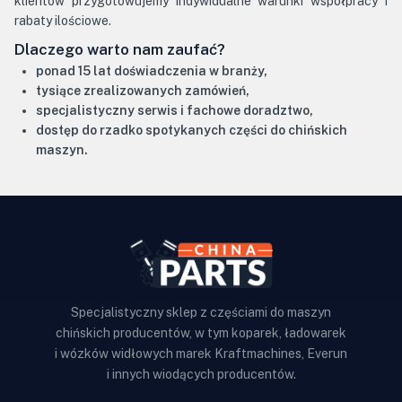
klientów przygotowujemy indywidualne warunki współpracy i
rabaty ilościowe.
Dlaczego warto nam zaufać?
ponad 15 lat doświadczenia w branży,
tysiące zrealizowanych zamówień,
specjalistyczny serwis i fachowe doradztwo,
dostęp do rzadko spotykanych części do chińskich
maszyn.
Specjalistyczny sklep z częściami do maszyn
chińskich producentów, w tym koparek, ładowarek
i wózków widłowych marek Kraftmachines, Everun
i innych wiodących producentów.