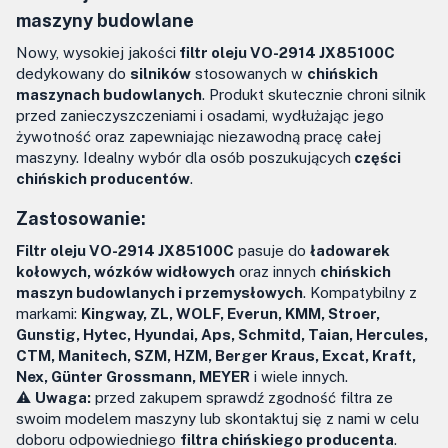
maszyny budowlane
Nowy, wysokiej jakości
filtr oleju VO-2914 JX85100C
dedykowany do
silników
stosowanych w
chińskich
maszynach budowlanych
. Produkt skutecznie chroni silnik
przed zanieczyszczeniami i osadami, wydłużając jego
żywotność oraz zapewniając niezawodną pracę całej
maszyny. Idealny wybór dla osób poszukujących
części
chińskich producentów
.
Zastosowanie:
Filtr oleju VO-2914 JX85100C
pasuje do
ładowarek
kołowych, wózków widłowych
oraz innych
chińskich
maszyn budowlanych i przemysłowych
. Kompatybilny z
markami:
Kingway, ZL, WOLF, Everun, KMM, Stroer,
Gunstig, Hytec, Hyundai, Aps, Schmitd, Taian, Hercules,
CTM, Manitech, SZM, HZM, Berger Kraus, Excat, Kraft,
Nex, Günter Grossmann, MEYER
i wiele innych.
⚠️
Uwaga:
przed zakupem sprawdź zgodność filtra ze
swoim modelem maszyny lub skontaktuj się z nami w celu
doboru odpowiedniego
filtra chińskiego producenta
.