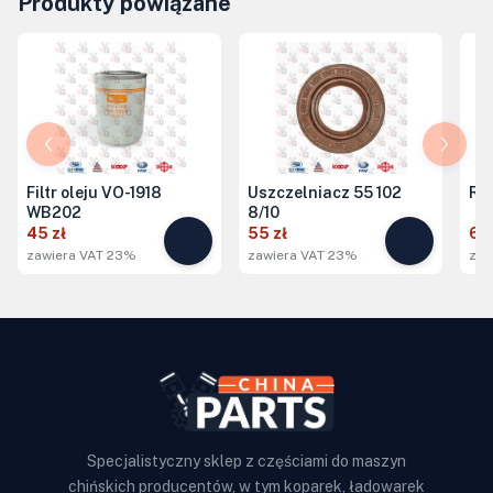
Produkty powiązane
Filtr oleju VO-1918
Uszczelniacz 55 102
Ro
WB202
8/10
45 zł
55 zł
65
zawiera VAT 23%
zawiera VAT 23%
zaw
Specjalistyczny sklep z częściami do maszyn
chińskich producentów, w tym koparek, ładowarek