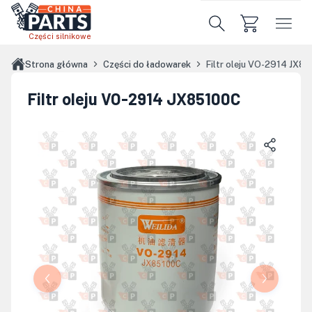
Przejdź do treści głównej
Części silnikowe
Strona główna
Części do ładowarek
Filtr oleju VO-2914 JX8
Filtr oleju VO-2914 JX85100C