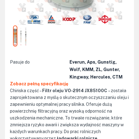
Pasuje do
Everun, Aps, Gunstig,
Wolf, KMM, ZL, Gunter,
Kingway, Hercules, CTM
Zobacz pełną specyfikację
Chińska część –
Filtr oleju VO-2914 JX85100C
– została
zaprojektowana z myślą o skutecznym oczyszczaniu oleju i
zapewnieniu optymalnej pracy silnika. Oferuje dużą
powierzchnię filtracyjną oraz wysoką odporność na
uszkodzenia mechaniczne. To trwałe rozwiązanie, które
zmniejsza ryzyko awarii i zwiększa wydajność maszyny w
każdych warunkach pracy. Do prac rolniczych
wykorzystywany przez
ładowarki rolnicze
.