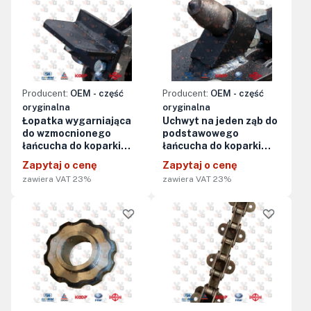
Producent:
OEM - część
Producent:
OEM - część
oryginalna
oryginalna
Łopatka wygarniająca
Uchwyt na jeden ząb do
do wzmocnionego
podstawowego
łańcucha do koparki
łańcucha do koparki
łańcuchowej
łańcuchowej KTR1500A
Zapytaj o cenę
Zapytaj o cenę
KTR1500A/KTR1500AES
(bez zębów)
zawiera VAT 23%
zawiera VAT 23%