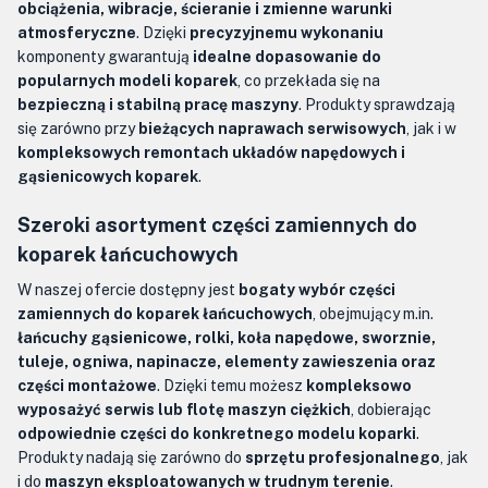
obciążenia, wibracje, ścieranie i zmienne warunki
atmosferyczne
. Dzięki
precyzyjnemu wykonaniu
komponenty gwarantują
idealne dopasowanie do
popularnych modeli koparek
, co przekłada się na
bezpieczną i stabilną pracę maszyny
. Produkty sprawdzają
się zarówno przy
bieżących naprawach serwisowych
, jak i w
kompleksowych remontach układów napędowych i
gąsienicowych koparek
.
Szeroki asortyment części zamiennych do
koparek łańcuchowych
W naszej ofercie dostępny jest
bogaty wybór części
zamiennych do koparek łańcuchowych
, obejmujący m.in.
łańcuchy gąsienicowe, rolki, koła napędowe, sworznie,
tuleje, ogniwa, napinacze, elementy zawieszenia oraz
części montażowe
. Dzięki temu możesz
kompleksowo
wyposażyć serwis lub flotę maszyn ciężkich
, dobierając
odpowiednie części do konkretnego modelu koparki
.
Produkty nadają się zarówno do
sprzętu profesjonalnego
, jak
i do
maszyn eksploatowanych w trudnym terenie
.