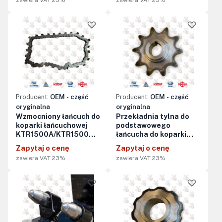
zawiera VAT 23%
zawiera VAT 23%
Producent:
OEM - część
Producent:
OEM - część
oryginalna
oryginalna
Wzmocniony łańcuch do
Przekładnia tylna do
koparki łańcuchowej
podstawowego
KTR1500A/KTR1500AES
łańcucha do koparki
(sam łańcuch, bez noży,
łańcuchowej KTR1500A
Zapytaj o cenę
Zapytaj o cenę
zębów ani innych
zawiera VAT 23%
zawiera VAT 23%
elementów roboczych)