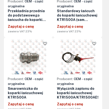
Producent:
OEM - część
Producent:
OEM - część
oryginalna
oryginalna
Przekładnia przednia
Standardowy łańcuch
do podstawowego
do koparki łańcuchowej
łańcucha do koparki
KTR1500A (sam
łańcuchowej KTR1500A
łańcuch, bez noży,
Zapytaj o cenę
Zapytaj o cenę
zębów ani innych
zawiera VAT 23%
zawiera VAT 23%
elementów roboczych)
Producent:
OEM - część
Producent:
OEM - część
oryginalna
oryginalna
Smarowniczka do
Wyłącznik zapłonu do
koparki łańcuchowej
koparki łańcuchowej
KTR1500A
KTR1500A/KTR1500AES
Zapytaj o cenę
Zapytaj o cenę