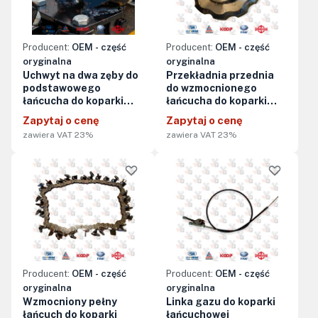
Producent:
OEM - część
Producent:
OEM - część
oryginalna
oryginalna
Uchwyt na dwa zęby do
Przekładnia przednia
podstawowego
do wzmocnionego
łańcucha do koparki
łańcucha do koparki
łańcuchowej KTR1500A
łańcuchowej
Zapytaj o cenę
Zapytaj o cenę
(bez zębów)
KTR1500A/KTR1500AES
zawiera VAT 23%
zawiera VAT 23%
Producent:
OEM - część
Producent:
OEM - część
oryginalna
oryginalna
Wzmocniony pełny
Linka gazu do koparki
łańcuch do koparki
łańcuchowej