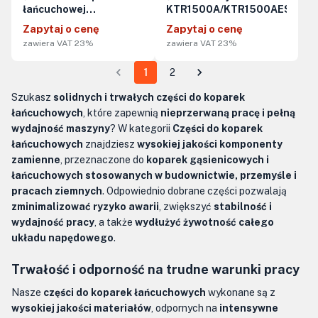
łańcuchowej
KTR1500A/KTR1500AES
KTR1500A/KTR1500AES
Zapytaj o cenę
Zapytaj o cenę
(sam łańcuch, bez noży,
zawiera VAT 23%
zawiera VAT 23%
zębów ani innych
elementów roboczych)
1
2
Szukasz
solidnych i trwałych części do koparek
łańcuchowych
, które zapewnią
nieprzerwaną pracę i pełną
wydajność maszyny
? W kategorii
Części do koparek
łańcuchowych
znajdziesz
wysokiej jakości komponenty
zamienne
, przeznaczone do
koparek gąsienicowych i
łańcuchowych stosowanych w budownictwie, przemyśle i
pracach ziemnych
. Odpowiednio dobrane części pozwalają
zminimalizować ryzyko awarii
, zwiększyć
stabilność i
wydajność pracy
, a także
wydłużyć żywotność całego
układu napędowego
.
Trwałość i odporność na trudne warunki pracy
Nasze
części do koparek łańcuchowych
wykonane są z
wysokiej jakości materiałów
, odpornych na
intensywne