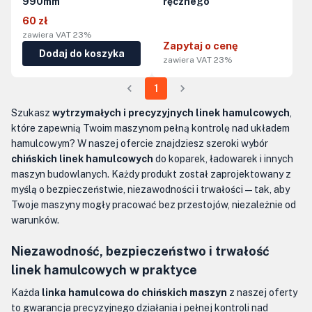
990mm
ręcznego
60 zł
zawiera VAT 23%
Zapytaj o cenę
Dodaj do koszyka
zawiera VAT 23%
1
Szukasz
wytrzymałych i precyzyjnych linek hamulcowych
,
które zapewnią Twoim maszynom pełną kontrolę nad układem
hamulcowym? W naszej ofercie znajdziesz szeroki wybór
chińskich linek hamulcowych
do koparek, ładowarek i innych
maszyn budowlanych. Każdy produkt został zaprojektowany z
myślą o bezpieczeństwie, niezawodności i trwałości — tak, aby
Twoje maszyny mogły pracować bez przestojów, niezależnie od
warunków.
Niezawodność, bezpieczeństwo i trwałość
linek hamulcowych w praktyce
Każda
linka hamulcowa do chińskich maszyn
z naszej oferty
to gwarancja precyzyjnego działania i pełnej kontroli nad