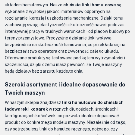
układem hamulcowym. Nasze
chińskie linki hamulcowe
są
wykonane z wysokiej jakości materiałów odpornych na
rozciąganie, korozję i uszkodzenia mechaniczne. Dzięki temu
zachowują swoją elastyczność i skuteczność nawet podczas
intensywnej pracy w trudnych warunkach – od placów budowy po
tereny przemysłowe. Precyzyjne działanie linki wpływa
bezpośrednio na skuteczność hamowania, co przekłada się na
bezpieczeństwo operatora oraz żywotność całego układu.
Oferowane produkty są testowane pod kątem wytrzymałości i
szczelności, dzięki czemu masz pewność, że Twoje maszyny
będą działały bez zarzutu każdego dnia.
Szeroki asortyment i idealne dopasowanie do
Twoich maszyn
W naszym sklepie znajdziesz
linki hamulcowe do chińskich
ładowarek i koparek
w różnych długościach, średnicach i
konfiguracjach końcówek, co pozwala idealnie dopasować
produkt do konkretnego modelu maszyny. Niezależnie od tego,
czy potrzebujesz linki do hamulca ręcznego, nożnego, czy