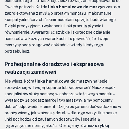
pomocniczego — u nas znajdziesz rozwiązanie dopasowane do
Twoich potrzeb. Każda
linka hamulcowa do maszyn
została
zaprojektowana z myślą o prostym montażu i maksymalnej
kompatybilności z chińskimi modelami sprzętu budowlanego.
Dzięki precyzyjnemu wykonaniu linki pracują płynnie i
równomiernie, gwarantując szybkie i skuteczne działanie
hamulców w każdych warunkach. To pewność, że Twoje
maszyny będą reagować dokładnie wtedy, kiedy tego
potrzebujesz.
Profesjonalne doradztwo i ekspresowa
realizacja zamówień
Nie wiesz, która
linka hamulcowa do maszyn
najlepiej
sprawdzi się w Twojej koparce lub ładowarce? Nasz zespół
specjalistów służy pomocą w doborze właściwego modelu –
wystarczy, że podasz markę i typ maszyny, a my pomożemy
dobrać odpowiedni element. Dzięki bogatemu doświadczeniu w
branży wiemy, jak ważne są detale – dlatego wszystkie nasze
linki pochodzą od zaufanych dostawców i spełniają
rygorystyczne normy jakości. Oferujemy również
szybką