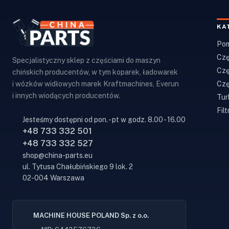
KA
Pom
Czę
Specjalistyczny sklep z częściami do maszyn
Czę
chińskich producentów, w tym koparek, ładowarek
Czę
i wózków widłowych marek Kraftmachines, Everun
i innych wiodących producentów.
Tur
Filt
Jesteśmy dostępni od pon. - pt w godz. 8.00 - 16.00
+48 733 332 501
+48 733 332 527
shop@china-parts.eu
ul. Tytusa Chałubińskiego 9 lok. 2
02-004 Warszawa
MACHINE HOUSE POLAND Sp. z o.o.