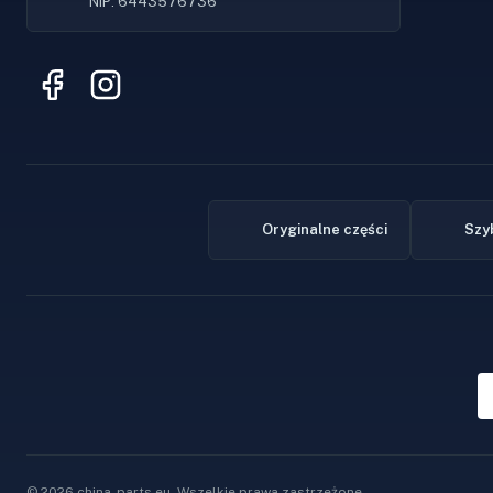
NIP: 6443576736
Oryginalne części
Szy
© 2026 china-parts.eu. Wszelkie prawa zastrzeżone.