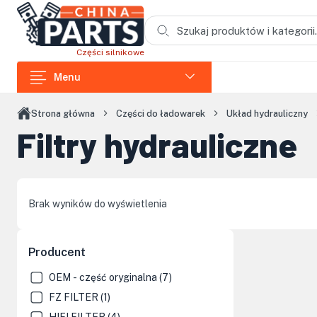
Przejdź do treści głównej
Części silnikowe
Menu
Części do ładowarek
Strona główna
Części do ładowarek
Układ hydrauliczny
Filtry hydrauliczne
Części do koparek
Części do wozideł
Części do rozdrabniaczy
Brak wyników do wyświetlenia
Części do koparek łańcuchowych
Części do zagęszczarek i skoczków
Producent
Części do siników Loncin
OEM - część oryginalna (7)
FZ FILTER (1)
Elementy kabin