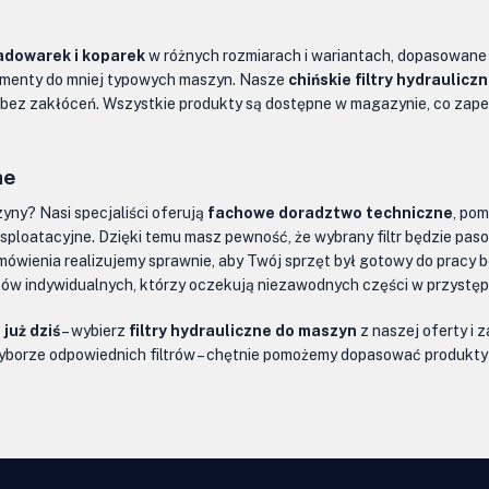
ładowarek i koparek
w różnych rozmiarach i wariantach, dopasowane
 elementy do mniej typowych maszyn. Nasze
chińskie filtry hydraulicz
i bez zakłóceń. Wszystkie produkty są dostępne w magazynie, co zap
ne
zyny? Nasi specjaliści oferują
fachowe doradztwo techniczne
, po
sploatacyjne. Dzięki temu masz pewność, że wybrany filtr będzie pa
amówienia realizujemy sprawnie, aby Twój sprzęt był gotowy do pracy
ików indywidualnych, którzy oczekują niezawodnych części w przystęp
już dziś
– wybierz
filtry hydrauliczne do maszyn
z naszej oferty i 
wyborze odpowiednich filtrów – chętnie pomożemy dopasować produkty 