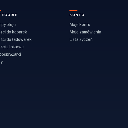
TEGORIE
KONTO
py oleju
Moje konto
ści do koparek
Moje zamówienia
ści do ładowarek
Lista życzeń
ści silnikowe
bosprężarki
ry