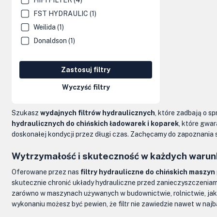
HIFI FILTER (4)
Kolumny kierownicze, orbitrole
FST HYDRAULIC (1)
Weilida (1)
Części elektryczne
Donaldson (1)
Osprzęt do maszyn
Zastosuj filtry
Wyczyść filtry
Szukasz
wydajnych filtrów hydraulicznych
, które zadbają o s
hydraulicznych do chińskich ładowarek i koparek
, które gwar
doskonałej kondycji przez długi czas. Zachęcamy do zapoznania 
Wytrzymałość i skuteczność w każdych waru
Oferowane przez nas
filtry hydrauliczne do chińskich maszyn
skutecznie chronić układy hydrauliczne przed zanieczyszczeniam
zarówno w maszynach używanych w budownictwie, rolnictwie, jak i
wykonaniu możesz być pewien, że filtr nie zawiedzie nawet w na