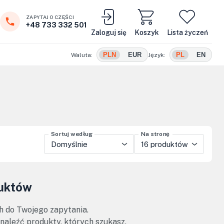
ZAPYTAJ O CZĘŚCI
+48 733 332 501
Zaloguj się
Koszyk
Lista życzeń
PLN
EUR
PL
EN
Waluta:
Język:
Sortuj według
Na stronę
Domyślnie
16 produktów
duktów
h do Twojego zapytania.
znaleźć produkty, których szukasz.