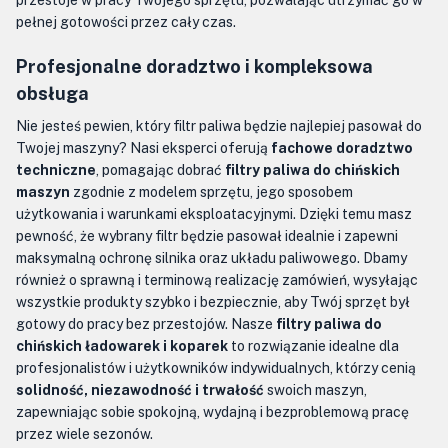
przestoje w pracy Twojego sprzętu, pozwalając utrzymać go w
pełnej gotowości przez cały czas.
Profesjonalne doradztwo i kompleksowa
obsługa
Nie jesteś pewien, który filtr paliwa będzie najlepiej pasował do
Twojej maszyny? Nasi eksperci oferują
fachowe doradztwo
techniczne
, pomagając dobrać
filtry paliwa do chińskich
maszyn
zgodnie z modelem sprzętu, jego sposobem
użytkowania i warunkami eksploatacyjnymi. Dzięki temu masz
pewność, że wybrany filtr będzie pasował idealnie i zapewni
maksymalną ochronę silnika oraz układu paliwowego. Dbamy
również o sprawną i terminową realizację zamówień, wysyłając
wszystkie produkty szybko i bezpiecznie, aby Twój sprzęt był
gotowy do pracy bez przestojów. Nasze
filtry paliwa do
chińskich ładowarek i koparek
to rozwiązanie idealne dla
profesjonalistów i użytkowników indywidualnych, którzy cenią
solidność, niezawodność i trwałość
swoich maszyn,
zapewniając sobie spokojną, wydajną i bezproblemową pracę
przez wiele sezonów.