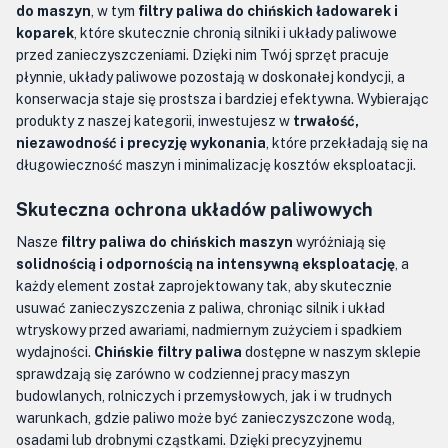
do maszyn
, w tym
filtry paliwa do chińskich ładowarek i
koparek
, które skutecznie chronią silniki i układy paliwowe
przed zanieczyszczeniami. Dzięki nim Twój sprzęt pracuje
płynnie, układy paliwowe pozostają w doskonałej kondycji, a
konserwacja staje się prostsza i bardziej efektywna. Wybierając
produkty z naszej kategorii, inwestujesz w
trwałość,
niezawodność i precyzję wykonania
, które przekładają się na
długowieczność maszyn i minimalizację kosztów eksploatacji.
Skuteczna ochrona układów paliwowych
Nasze
filtry paliwa do chińskich maszyn
wyróżniają się
solidnością i odpornością na intensywną eksploatację
, a
każdy element został zaprojektowany tak, aby skutecznie
usuwać zanieczyszczenia z paliwa, chroniąc silnik i układ
wtryskowy przed awariami, nadmiernym zużyciem i spadkiem
wydajności.
Chińskie filtry paliwa
dostępne w naszym sklepie
sprawdzają się zarówno w codziennej pracy maszyn
budowlanych, rolniczych i przemysłowych, jak i w trudnych
warunkach, gdzie paliwo może być zanieczyszczone wodą,
osadami lub drobnymi cząstkami. Dzięki precyzyjnemu