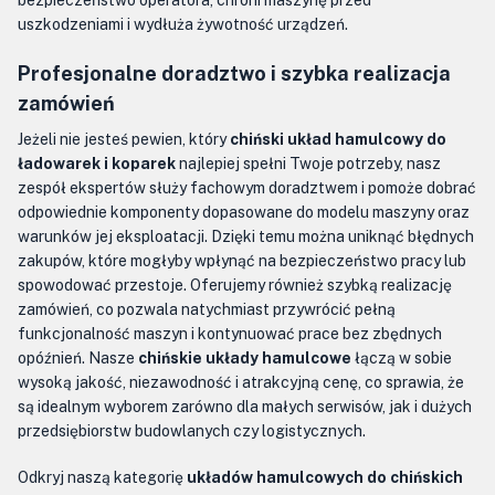
bezpieczeństwo operatora, chroni maszynę przed
uszkodzeniami i wydłuża żywotność urządzeń.
Profesjonalne doradztwo i szybka realizacja
zamówień
Jeżeli nie jesteś pewien, który
chiński układ hamulcowy do
ładowarek i koparek
najlepiej spełni Twoje potrzeby, nasz
zespół ekspertów służy fachowym doradztwem i pomoże dobrać
odpowiednie komponenty dopasowane do modelu maszyny oraz
warunków jej eksploatacji. Dzięki temu można uniknąć błędnych
zakupów, które mogłyby wpłynąć na bezpieczeństwo pracy lub
spowodować przestoje. Oferujemy również szybką realizację
zamówień, co pozwala natychmiast przywrócić pełną
funkcjonalność maszyn i kontynuować prace bez zbędnych
opóźnień. Nasze
chińskie układy hamulcowe
łączą w sobie
wysoką jakość, niezawodność i atrakcyjną cenę, co sprawia, że
są idealnym wyborem zarówno dla małych serwisów, jak i dużych
przedsiębiorstw budowlanych czy logistycznych.
Odkryj naszą kategorię
układów hamulcowych do chińskich