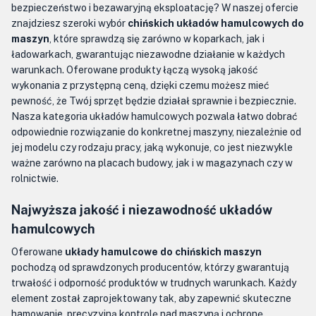
bezpieczeństwo i bezawaryjną eksploatację? W naszej ofercie
znajdziesz szeroki wybór
chińskich układów hamulcowych do
maszyn
, które sprawdzą się zarówno w koparkach, jak i
ładowarkach, gwarantując niezawodne działanie w każdych
warunkach. Oferowane produkty łączą wysoką jakość
wykonania z przystępną ceną, dzięki czemu możesz mieć
pewność, że Twój sprzęt będzie działał sprawnie i bezpiecznie.
Nasza kategoria układów hamulcowych pozwala łatwo dobrać
odpowiednie rozwiązanie do konkretnej maszyny, niezależnie od
jej modelu czy rodzaju pracy, jaką wykonuje, co jest niezwykle
ważne zarówno na placach budowy, jak i w magazynach czy w
rolnictwie.
Najwyższa jakość i niezawodność układów
hamulcowych
Oferowane
układy hamulcowe do chińskich maszyn
pochodzą od sprawdzonych producentów, którzy gwarantują
trwałość i odporność produktów w trudnych warunkach. Każdy
element został zaprojektowany tak, aby zapewnić skuteczne
hamowanie, precyzyjną kontrolę nad maszyną i ochronę