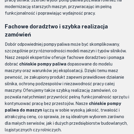
pracę silnika. Szeroki wybór pomp paliwa pozwala również na
modernizację starszych maszyn, przywracając im pełną
funkcjonalność i poprawiając wydajność pracy.
Fachowe doradztwo i szybka realizacja
zamówień
Dobór odpowiedniej pompy paliwa może być skomplikowany,
szczególnie przy różnorodności modeli maszyn i typów silników.
Nasz zespół ekspertów oferuje fachowe doradztwo i pomaga
dobrać
chińskie pompy paliwa
dopasowane do modelu
maszyny oraz warunków jej eksploatacji. Dzięki temu masz
pewność, że zakupiony produkt zapewni prawidłowe działanie
silnika, ochronę podzespołów i niezawodność pracy całej
maszyny. Oferujemy także szybką realizację zamówień, co
pozwala natychmiast przywrócić pełną funkcjonalność sprzętu i
kontynuować pracę bez przestojów. Nasze
chińskie pompy
paliwa do maszyn
łączą w sobie wysoką jakość, trwałość i
atrakcyjną cenę, co sprawia, że są idealnym wyborem zarówno
dla małych serwisów, jak i dużych przedsiębiorstw budowlanych,
logistycznych czy rolniczych.