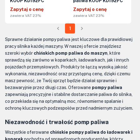
KOOP KD192FC
paliwa KOOP KD192FC
Zapytaj o cenę
Zapytaj o cenę
zawiera VAT 23%
zawiera VAT 23%
1
Sprawne działanie pompy paliwa jest kluczowe dla prawidłowej
pracy silnika każdej maszyny. W naszej ofercie znajdziesz
szeroki wybór
chińskich pomp paliwa do maszyn
, które
sprawdzą się zarówno w koparkach, ładowarkach, jak i innych
pojazdach przemysłowych. Produkty te łączą wysoką jakość
wykonania, niezawodność oraz przystępną cenę, dzięki czemu
masz pewność, że Twój sprzęt będzie działał sprawnie i
bezawaryjnie przez długi czas. Oferowane
pompy paliwa
zapewniają precyzyjne i stabilne dostarczanie paliwa do silnika,
co przekłada się na optymalną moc, równomierne spalanie i
ochronę kluczowych podzespołów przed nadmiernym zużyciem.
Niezawodność i trwałość pomp paliwa
Wszystkie oferowane
chińskie pompy paliwa do ładowarek i
koparek
pochodzą od sprawdzonych producentów, którzy