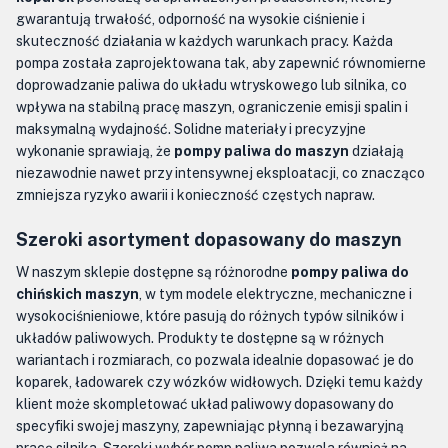
gwarantują trwałość, odporność na wysokie ciśnienie i
skuteczność działania w każdych warunkach pracy. Każda
pompa została zaprojektowana tak, aby zapewnić równomierne
doprowadzanie paliwa do układu wtryskowego lub silnika, co
wpływa na stabilną pracę maszyn, ograniczenie emisji spalin i
maksymalną wydajność. Solidne materiały i precyzyjne
wykonanie sprawiają, że
pompy paliwa do maszyn
działają
niezawodnie nawet przy intensywnej eksploatacji, co znacząco
zmniejsza ryzyko awarii i konieczność częstych napraw.
Szeroki asortyment dopasowany do maszyn
W naszym sklepie dostępne są różnorodne
pompy paliwa do
chińskich maszyn
, w tym modele elektryczne, mechaniczne i
wysokociśnieniowe, które pasują do różnych typów silników i
układów paliwowych. Produkty te dostępne są w różnych
wariantach i rozmiarach, co pozwala idealnie dopasować je do
koparek, ładowarek czy wózków widłowych. Dzięki temu każdy
klient może skompletować układ paliwowy dopasowany do
specyfiki swojej maszyny, zapewniając płynną i bezawaryjną