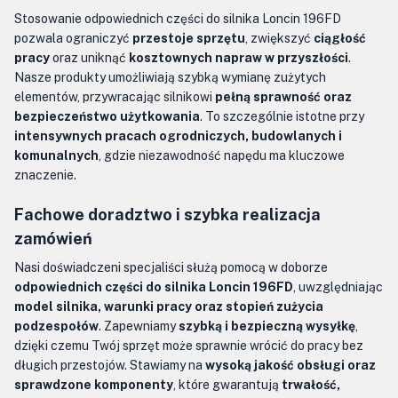
Stosowanie odpowiednich części do silnika Loncin 196FD
pozwala ograniczyć
przestoje sprzętu
, zwiększyć
ciągłość
pracy
oraz uniknąć
kosztownych napraw w przyszłości
.
Nasze produkty umożliwiają szybką wymianę zużytych
elementów, przywracając silnikowi
pełną sprawność oraz
bezpieczeństwo użytkowania
. To szczególnie istotne przy
intensywnych pracach ogrodniczych, budowlanych i
komunalnych
, gdzie niezawodność napędu ma kluczowe
znaczenie.
Fachowe doradztwo i szybka realizacja
zamówień
Nasi doświadczeni specjaliści służą pomocą w doborze
odpowiednich części do silnika Loncin 196FD
, uwzględniając
model silnika, warunki pracy oraz stopień zużycia
podzespołów
. Zapewniamy
szybką i bezpieczną wysyłkę
,
dzięki czemu Twój sprzęt może sprawnie wrócić do pracy bez
długich przestojów. Stawiamy na
wysoką jakość obsługi oraz
sprawdzone komponenty
, które gwarantują
trwałość,