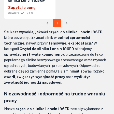
silnika Loncin 6,5KM
Zapytaj o cenę
zawiera VAT 23%
1
Szukasz
wysokiej jakości części do silnika Loncin 196FD
,
które pozwolą utrzymać silnik w
pełnej sprawności
technicznej
nawet przy
intensywnej eksploatacji
? W
kategorii
Części do silnika Loncin 196FD
oferujemy
sprawdzone i trwałe komponenty
, przeznaczone do tego
popularnego silnika benzynowego stosowanego w maszynach
ogrodniczych, budowlanych i przemysłowych. Odpowiednio
dobrane części zamienne pomagają
zminimalizować ryzyko
awarii
,
zwiększyć wydajność pracy
oraz
wydłużyć
żywotność jednostki napędowej
.
Niezawodność i odporność na trudne warunki
pracy
Nasze
części do silnika Loncin 196FD
zostały wykonane z