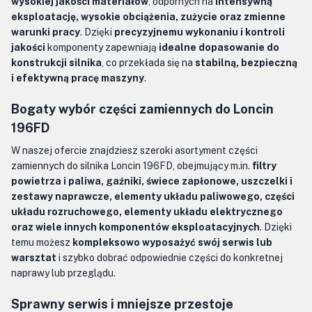
wysokiej jakości materiałów
, odpornych na
intensywną
eksploatację, wysokie obciążenia, zużycie oraz zmienne
warunki pracy
. Dzięki
precyzyjnemu wykonaniu i kontroli
jakości
komponenty zapewniają
idealne dopasowanie do
konstrukcji silnika
, co przekłada się na
stabilną, bezpieczną
i efektywną pracę maszyny
.
Bogaty wybór części zamiennych do Loncin
196FD
W naszej ofercie znajdziesz szeroki asortyment części
zamiennych do silnika Loncin 196FD, obejmujący m.in.
filtry
powietrza i paliwa, gaźniki, świece zapłonowe, uszczelki i
zestawy naprawcze, elementy układu paliwowego, części
układu rozruchowego, elementy układu elektrycznego
oraz wiele innych komponentów eksploatacyjnych
. Dzięki
temu możesz
kompleksowo wyposażyć swój serwis lub
warsztat
i szybko dobrać odpowiednie części do konkretnej
naprawy lub przeglądu.
Sprawny serwis i mniejsze przestoje