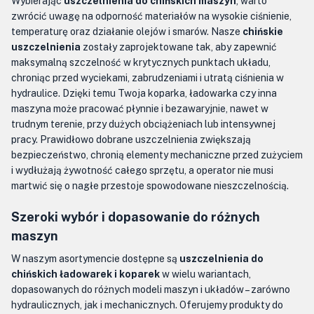
Wybierając
uszczelnienia do chińskich maszyn
, warto
zwrócić uwagę na odporność materiałów na wysokie ciśnienie,
temperaturę oraz działanie olejów i smarów. Nasze
chińskie
uszczelnienia
zostały zaprojektowane tak, aby zapewnić
maksymalną szczelność w krytycznych punktach układu,
chroniąc przed wyciekami, zabrudzeniami i utratą ciśnienia w
hydraulice. Dzięki temu Twoja koparka, ładowarka czy inna
maszyna może pracować płynnie i bezawaryjnie, nawet w
trudnym terenie, przy dużych obciążeniach lub intensywnej
pracy. Prawidłowo dobrane uszczelnienia zwiększają
bezpieczeństwo, chronią elementy mechaniczne przed zużyciem
i wydłużają żywotność całego sprzętu, a operator nie musi
martwić się o nagłe przestoje spowodowane nieszczelnością.
Szeroki wybór i dopasowanie do różnych
maszyn
W naszym asortymencie dostępne są
uszczelnienia do
chińskich ładowarek i koparek
w wielu wariantach,
dopasowanych do różnych modeli maszyn i układów – zarówno
hydraulicznych, jak i mechanicznych. Oferujemy produkty do