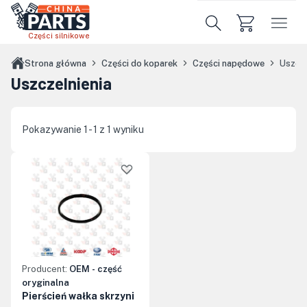
Przejdź do treści głównej
Części silnikowe
Strona główna
Części do koparek
Części napędowe
Uszcze
Uszczelnienia
Pokazywanie 1 - 1 z 1 wyniku
Producent:
OEM - część
oryginalna
Pierścień wałka skrzyni