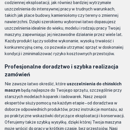
codziennej eksploatacji, jak również bardziej wytrzymałe
uszczelnienia do intensywnej pracy w trudnych warunkach,
takich jak place budowy, kamieniołomy czy tereny o zmiennej
nawierzchni. Dzięki szerokiemu wyborowi łatwo dopasujesz
uszczelnienia idealnie do wieku, modelu i rodzaju pracy Twojej
maszyny, zapewniając jej niezawodne działanie przez wiele lat.
Każdy produkt łączy solidne wykonanie, wysoką trwałość i
konkurencyjną cenę, co pozwala utrzymać sprzęt w doskonałej
kondycji i zminimalizować ryzyko kosztownych przestojów.
Profesjonalne doradztwo i szybka realizacja
zamówień
Nie zawsze łatwo określić, które
uszczelnienia do chińskich
maszyn
będą najlepsze do Twojego sprzętu, szczególnie przy
starszych modelach koparek i ładowarek. Nasz zespół
ekspertów służy pomocą na każdym etapie – od doradztwa w
doborze odpowiednich produktów, przez instrukcje montażu, aż
po praktyczne wskazówki dotyczące eksploatacji i konserwacji.
Oferujemy także szybką wysyłkę, dzięki której Twoja maszyna
może wrócić do pracy w krótkim czasie, bez przestojów. Nasi