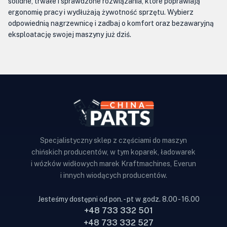
solidne, trwałe i sprawdzone rozwiązania, które poprawiają
ergonomię pracy i wydłużają żywotność sprzętu. Wybierz
odpowiednią nagrzewnicę i zadbaj o komfort oraz bezawaryjną
eksploatację swojej maszyny już dziś.
Specjalistyczny sklep z częściami do maszyn
chińskich producentów, w tym koparek, ładowarek
i wózków widłowych marek Kraftmachines, Everun
i innych wiodących producentów.
Jesteśmy dostępni od pon. - pt w godz. 8.00 - 16.00
+48 733 332 501
+48 733 332 527