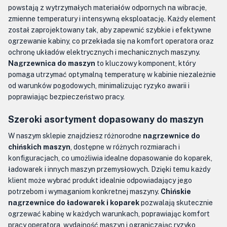
powstają z wytrzymałych materiałów odpornych na wibracje,
zmienne temperatury i intensywną eksploatację. Każdy element
został zaprojektowany tak, aby zapewnić szybkie i efektywne
ogrzewanie kabiny, co przekłada się na komfort operatora oraz
ochronę układów elektrycznych i mechanicznych maszyny.
Nagrzewnica do maszyn
to kluczowy komponent, który
pomaga utrzymać optymalną temperaturę w kabinie niezależnie
od warunków pogodowych, minimalizując ryzyko awarii i
poprawiając bezpieczeństwo pracy.
Szeroki asortyment dopasowany do maszyn
W naszym sklepie znajdziesz różnorodne
nagrzewnice do
chińskich maszyn
, dostępne w różnych rozmiarach i
konfiguracjach, co umożliwia idealne dopasowanie do koparek,
ładowarek i innych maszyn przemysłowych. Dzięki temu każdy
klient może wybrać produkt idealnie odpowiadający jego
potrzebom i wymaganiom konkretnej maszyny.
Chińskie
nagrzewnice do ładowarek i koparek
pozwalają skutecznie
ogrzewać kabinę w każdych warunkach, poprawiając komfort
pracy operatora, wydajność maszyn i ograniczając ryzyko