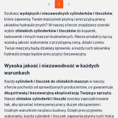
1
Szukasz
wydajnych i niezawodnych cylinderków i tłoczków
,
które zapewnią Twoim maszynom płynną i precyzyjną pracę
układów hydraulicznych? W naszej ofercie znajdziesz szeroki
wybór
chińskich cylinderków i tłoczków
do koparek,
ładowarek i innych maszyn budowlanych. Nasze produkty łączą
wysoką jakość wykonania z przystępną ceną, dzięki czemu
Twoje maszyny będą działały sprawnie, a każdy ruch siłownika
hydraulicznego będzie precyzyjny i bezawaryjny.
Wysoka jakość i niezawodność w każdych
warunkach
Każdy
cylinderk i tłoczek do chińskich maszyn
w naszej
ofercie pochodzi od sprawdzonych producentów, co gwarantuje
długotrwałą i bezawaryjną eksploatację Twojego sprzętu
.
Nasze
chińskie cylinderki i tłoczki
zostały zaprojektowane
tak, aby sprostać intensywnej pracy, dużym obciążeniom i
trudnym warunkom na placu budowy. Dzięki precyzyjnemu
wykonaniu, każdy cylinderk i tłoczek zapewnia płynny ruch tłoka