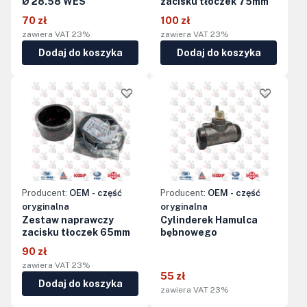
Ø 28.58 WES
zacisku tłoczek 75mm
70 zł
100 zł
zawiera VAT 23%
zawiera VAT 23%
Dodaj do koszyka
Dodaj do koszyka
Producent:
OEM - część
Producent:
OEM - część
oryginalna
oryginalna
Zestaw naprawczy
Cylinderek Hamulca
zacisku tłoczek 65mm
bębnowego
90 zł
zawiera VAT 23%
55 zł
Dodaj do koszyka
zawiera VAT 23%