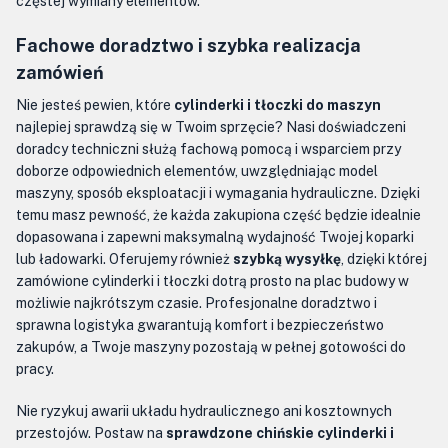
częstej wymiany elementów.
Fachowe doradztwo i szybka realizacja
zamówień
Nie jesteś pewien, które
cylinderki i tłoczki do maszyn
najlepiej sprawdzą się w Twoim sprzęcie? Nasi doświadczeni
doradcy techniczni służą fachową pomocą i wsparciem przy
doborze odpowiednich elementów, uwzględniając model
maszyny, sposób eksploatacji i wymagania hydrauliczne. Dzięki
temu masz pewność, że każda zakupiona część będzie idealnie
dopasowana i zapewni maksymalną wydajność Twojej koparki
lub ładowarki. Oferujemy również
szybką wysyłkę
, dzięki której
zamówione cylinderki i tłoczki dotrą prosto na plac budowy w
możliwie najkrótszym czasie. Profesjonalne doradztwo i
sprawna logistyka gwarantują komfort i bezpieczeństwo
zakupów, a Twoje maszyny pozostają w pełnej gotowości do
pracy.
Nie ryzykuj awarii układu hydraulicznego ani kosztownych
przestojów. Postaw na
sprawdzone chińskie cylinderki i