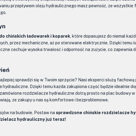
aniu przepływem oleju hydraulicznego masz pewność, że wszystkie fun
ego.
yn
do chińskich ładowarek i koparek
, które dopasujesz do niemal każ
cznych, przez mechaniczne, aż po sterowane elektrycznie. Dzięki temu
iczne cechuje wysoka trwałość i odporność na zużycie, co zapewnia d
wień
ajlepiej sprawdzi się w Twoim sprzęcie? Nasi eksperci służą fachow
a hydrauliczne. Dzięki temu każda zakupiona część będzie idealnie 
 zamówione rozdzielacze hydrauliczne dotrą prosto na plac budowy w 
awiają, że zakupy u nas są komfortowe i bezproblemowe.
stojów na budowie. Postaw na
sprawdzone chińskie rozdzielacze hy
ielacz hydrauliczny już teraz!