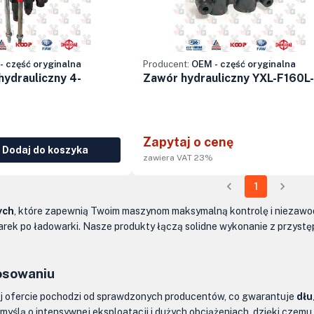
- część oryginalna
Producent:
OEM - część oryginalna
hydrauliczny 4-
Zawór hydrauliczny YXL-F160L
Zapytaj o cenę
Dodaj do koszyka
zawiera VAT 23%
1
ych
, które zapewnią Twoim maszynom maksymalną kontrolę i niezawo
arek po ładowarki. Nasze produkty łączą solidne wykonanie z przyst
osowaniu
j ofercie pochodzi od sprawdzonych producentów, co gwarantuje
dłu
yślą o intensywnej eksploatacji i dużych obciążeniach, dzięki czemu