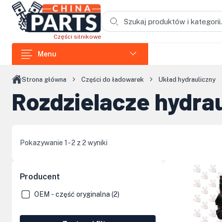
Przejdź do treści głównej
Części silnikowe
Menu
Części do ładowarek
Strona główna
Części do ładowarek
Układ hydrauliczny
Rozdzielacze hydra
Części do koparek
Części do wozideł
Części do rozdrabniaczy
Pokazywanie 1 - 2 z 2 wyniki
Części do koparek łańcuchowych
Części do zagęszczarek i skoczków
Producent
Części do siników Loncin
OEM - część oryginalna (2)
Elementy kabin