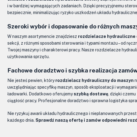
i w bardziej wymagających zadaniach. Dzięki precyzyjnemu sterow
bezpiecznie, minimalizując ryzyko uszkodzeń układu hydrauliczn
Szeroki wybór i dopasowanie do różnych masz
W naszym asortymencie znajdziesz
rozdzielacze hydrauliczne 
sekcji, z różnymi sposobami sterowania i typami montażu – od rę
Twojej maszyny i charakterowi pracy. Nasze rozdzielacze hydraul
użytkowania sprzętu.
Fachowe doradztwo i szybka realizacja zamó
Nie jesteś pewien, który
rozdzielacz hydrauliczny do maszyn
n
uwzględniając specyfikę maszyn, sposób eksploatacji i wymagani
ładowarki. Dodatkowo oferujemy
szybką dostawę
, dzięki czemu
ciągłość pracy. Profesjonalne doradztwo i sprawna logistyka spr
Nie ryzykuj awarii układu hydraulicznego i nieplanowanych prze
każdego dnia.
Sprawdź naszą ofertę i zamów odpowiedni rozdz