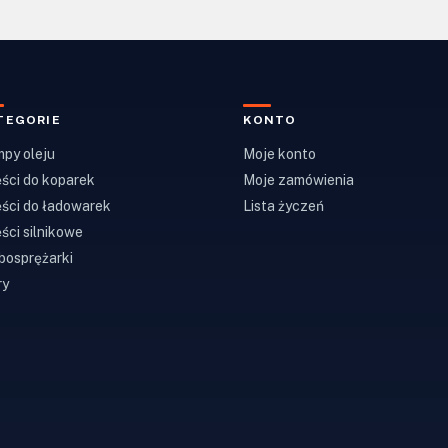
TEGORIE
KONTO
py oleju
Moje konto
ści do koparek
Moje zamówienia
ści do ładowarek
Lista życzeń
ści silnikowe
bosprężarki
ry