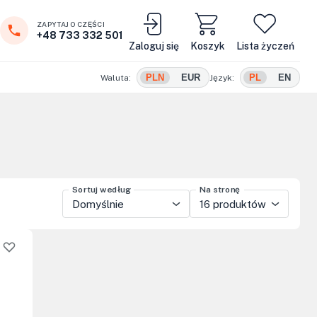
ZAPYTAJ O CZĘŚCI
+48 733 332 501
Zaloguj się
Koszyk
Lista życzeń
PLN
EUR
PL
EN
Waluta:
Język:
Sortuj według
Na stronę
Domyślnie
16 produktów