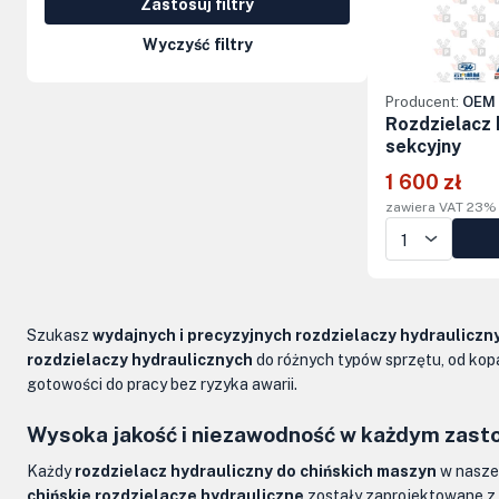
Zastosuj filtry
Kolumny kierownicze, orbitrole
Wyczyść filtry
Części elektryczne
Producent:
OEM 
Osprzęt do maszyn
Rozdzielacz 
sekcyjny
1 600 zł
zawiera VAT 23%
Szukasz
wydajnych i precyzyjnych rozdzielaczy hydrauliczn
rozdzielaczy hydraulicznych
do różnych typów sprzętu, od kop
gotowości do pracy bez ryzyka awarii.
Wysoka jakość i niezawodność w każdym zast
Każdy
rozdzielacz hydrauliczny do chińskich maszyn
w nasze
chińskie rozdzielacze hydrauliczne
zostały zaprojektowane z m