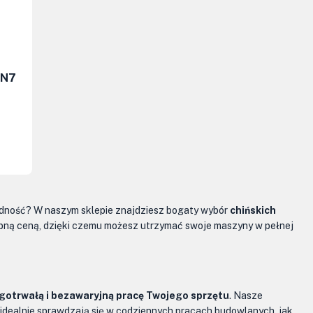
-N7
dność? W naszym sklepie znajdziesz bogaty wybór
chińskich
ępną ceną, dzięki czemu możesz utrzymać swoje maszyny w pełnej
gotrwałą i bezawaryjną pracę Twojego sprzętu
. Nasze
 idealnie sprawdzają się w codziennych pracach budowlanych, jak