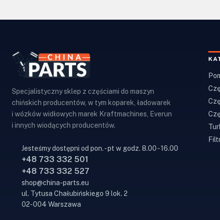
KA
Pom
Czę
Specjalistyczny sklep z częściami do maszyn
Czę
chińskich producentów, w tym koparek, ładowarek
Czę
i wózków widłowych marek Kraftmachines, Everun
i innych wiodących producentów.
Tur
Filt
Jesteśmy dostępni od pon. - pt w godz. 8.00 - 16.00
+48 733 332 501
+48 733 332 527
shop@china-parts.eu
ul. Tytusa Chałubińskiego 9 lok. 2
02-004 Warszawa