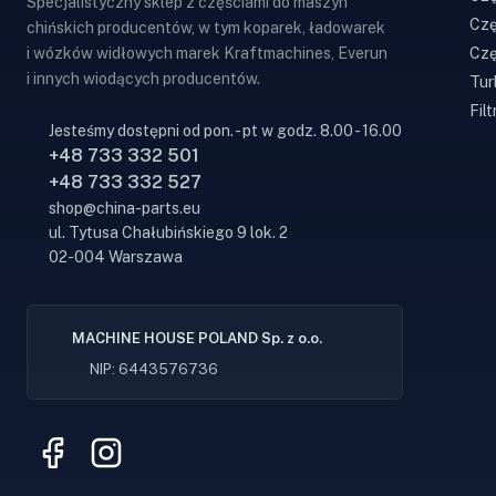
Specjalistyczny sklep z częściami do maszyn
Czę
chińskich producentów, w tym koparek, ładowarek
Czę
i wózków widłowych marek Kraftmachines, Everun
i innych wiodących producentów.
Tur
Filt
Jesteśmy dostępni od pon. - pt w godz. 8.00 - 16.00
+48 733 332 501
+48 733 332 527
shop@china-parts.eu
ul. Tytusa Chałubińskiego 9 lok. 2
02-004 Warszawa
MACHINE HOUSE POLAND Sp. z o.o.
NIP: 6443576736