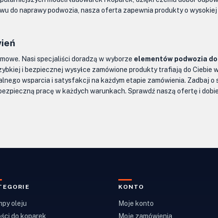
 do naprawy podwozia, nasza oferta zapewnia produkty o wysokiej j
wień
emowe. Nasi specjaliści doradzą w wyborze
elementów podwozia do 
zybkiej i bezpiecznej wysyłce zamówione produkty trafiają do Ciebie 
lnego wsparcia i satysfakcji na każdym etapie zamówienia. Zadbaj o 
bezpieczną pracę w każdych warunkach. Sprawdź naszą ofertę i dobier
TEGORIE
KONTO
py oleju
Moje konto
ści do koparek
Moje zamówienia