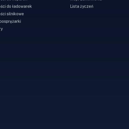
ści do ładowarek
Lista życzeń
ści silnikowe
bosprężarki
ry