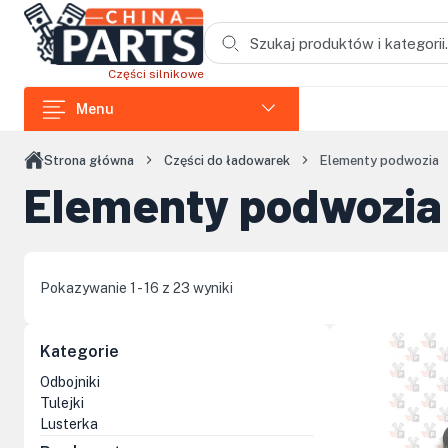
Przejdź do treści głównej
Części silnikowe
Menu
Części do ładowarek
Strona główna
Części do ładowarek
Elementy podwozia
Elementy podwozia
Części do koparek
Części do wozideł
Części do rozdrabniaczy
Pokazywanie 1 - 16 z 23 wyniki
Części do koparek łańcuchowych
Kategorie
Części do zagęszczarek i skoczków
Odbojniki
Części do siników Loncin
Tulejki
Lusterka
Elementy kabin