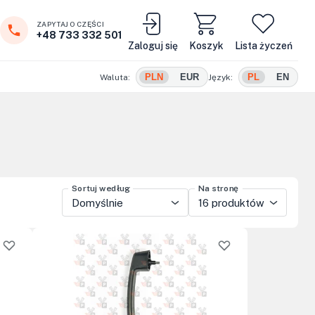
ZAPYTAJ O CZĘŚCI
+48 733 332 501
Zaloguj się
Koszyk
Lista życzeń
PLN
EUR
PL
EN
Waluta:
Język:
Sortuj według
Na stronę
Domyślnie
16 produktów