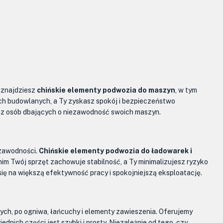
e znajdziesz
chińskie elementy podwozia do maszyn
, w tym
h budowlanych, a Ty zyskasz spokój i bezpieczeństwo
raz osób dbających o niezawodność swoich maszyn.
ezawodności.
Chińskie elementy podwozia do ładowarek i
im Twój sprzęt zachowuje stabilność, a Ty minimalizujesz ryzyko
ię na większą efektywność pracy i spokojniejszą eksploatację.
nych, po ogniwa, łańcuchy i elementy zawieszenia. Oferujemy
nich części jest szybki i prosty. Niezależnie od tego, czy