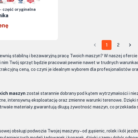
- część oryginalna
nika
enę
1
2
pewnią stabilną i bezawaryjną pracę Twoich maszyn? W naszej oferci
 nim Twój sprzęt będzie pracował pewnie nawet w trudnych warunkac
trakcyjną ceną, co czyni je idealnym wyborem dla profesjonalistów o
kich maszyn
został starannie dobrany pod kątem wytrzymałości i ni
ne, intensywną eksploatację oraz zmienne warunki terenowe. Dzięki n
 trwałe materiały gwarantują długą żywotność maszyn, co przekłada s
wej obsługi podwozia Twojej maszyny – od gąsienic, rolek i kół jezd
ularniejszych modeli ładowarek i koparek, dzięki czemu dobór odpowied