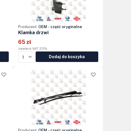
Producent:
OEM - część oryginalna
Klamka drzwi
65 zł
zawiera VAT 23%
Dodaj do koszyka
Producent:
OEM - część oryginalna