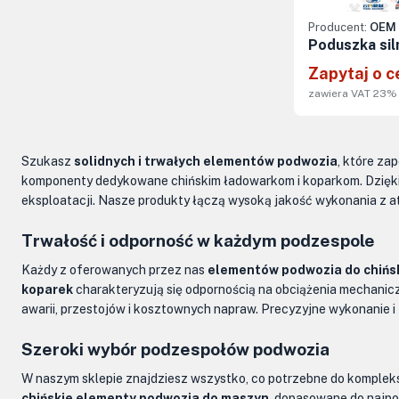
Producent:
OEM 
Poduszka sil
Zapytaj o c
zawiera VAT 23%
Szukasz
solidnych i trwałych elementów podwozia
, które za
komponenty dedykowane chińskim ładowarkom i koparkom. Dzięki
eksploatacji. Nasze produkty łączą wysoką jakość wykonania z a
Trwałość i odporność w każdym podzespole
Każdy z oferowanych przez nas
elementów podwozia do chińs
koparek
charakteryzują się odpornością na obciążenia mechanicz
awarii, przestojów i kosztownych napraw. Precyzyjne wykonanie i
Szeroki wybór podzespołów podwozia
W naszym sklepie znajdziesz wszystko, co potrzebne do komplekso
chińskie elementy podwozia do maszyn
, dopasowane do najpop