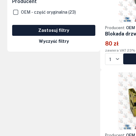
Producent
Kolumny kierownicze, orbitrole
OEM - część oryginalna (23)
Części elektryczne
Producent:
OEM 
Zastosuj filtry
Osprzęt do maszyn
Blokada drzw
Wyczyść filtry
80 zł
zawiera VAT 23%
Producent:
OEM 