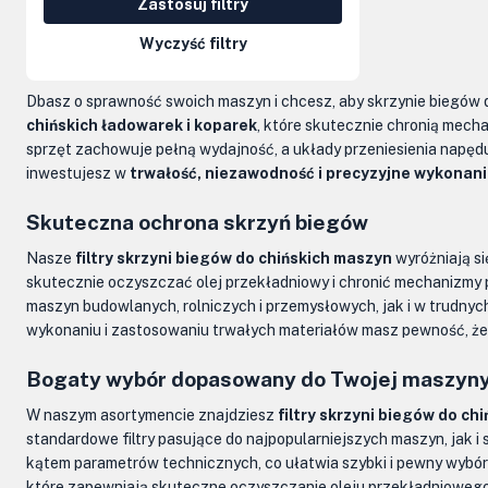
Zastosuj filtry
Kolumny kierownicze, orbitrole
Wyczyść filtry
Części elektryczne
Dbasz o sprawność swoich maszyn i chcesz, aby skrzynie biegów d
Osprzęt do maszyn
chińskich ładowarek i koparek
, które skutecznie chronią mech
sprzęt zachowuje pełną wydajność, a układy przeniesienia napęd
inwestujesz w
trwałość, niezawodność i precyzyjne wykonan
Skuteczna ochrona skrzyń biegów
Nasze
filtry skrzyni biegów do chińskich maszyn
wyróżniają s
skutecznie oczyszczać olej przekładniowy i chronić mechanizmy 
maszyn budowlanych, rolniczych i przemysłowych, jak i w trudnyc
wykonaniu i zastosowaniu trwałych materiałów masz pewność, że f
Bogaty wybór dopasowany do Twojej maszyn
W naszym asortymencie znajdziesz
filtry skrzyni biegów do ch
standardowe filtry pasujące do najpopularniejszych maszyn, jak 
kątem parametrów technicznych, co ułatwia szybki i pewny wyb
które zapewniają skuteczne oczyszczanie oleju przekładniowego