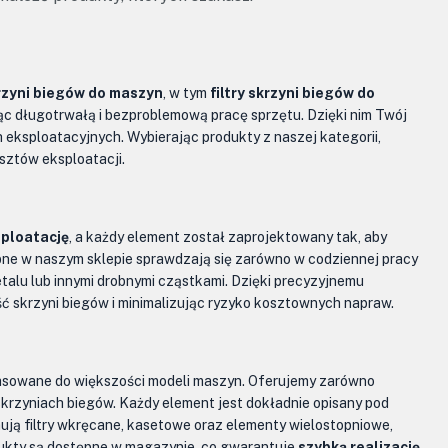
krzyni biegów do maszyn
, w tym
filtry skrzyni biegów do
ąc długotrwałą i bezproblemową pracę sprzętu. Dzięki nim Twój
ksploatacyjnych. Wybierając produkty z naszej kategorii,
osztów eksploatacji.
sploatację
, a każdy element został zaprojektowany tak, aby
ne w naszym sklepie sprawdzają się zarówno w codziennej pracy
talu lub innymi drobnymi cząstkami. Dzięki precyzyjnemu
ść skrzyni biegów i minimalizując ryzyko kosztownych napraw.
pasowane do większości modeli maszyn. Oferujemy zarówno
skrzyniach biegów. Każdy element jest dokładnie opisany pod
ją filtry wkręcane, kasetowe oraz elementy wielostopniowe,
dukty są dostępne w magazynie, co gwarantuje
szybką realizację