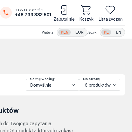
ZAPYTAJ O CZĘŚCI
+48 733 332 501
Zaloguj się
Koszyk
Lista życzeń
PLN
EUR
PL
EN
Waluta:
Język:
Sortuj według
Na stronę
Domyślnie
16 produktów
duktów
h do Twojego zapytania.
znaleźć produkty, których szukasz.