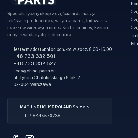
Pom
Czę
Specjalistyczny sklep z częściami do maszyn
Czę
chińskich producentów, w tym koparek, ładowarek
Czę
i wózków widłowych marek Kraftmachines, Everun
i innych wiodących producentów.
Tur
Filt
Jesteśmy dostępni od pon. - pt w godz. 8.00 - 16.00
+48 733 332 501
+48 733 332 527
shop@china-parts.eu
ul. Tytusa Chałubińskiego 9 lok. 2
02-004 Warszawa
MACHINE HOUSE POLAND Sp. z o.o.
NIP: 6443576736