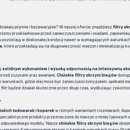
ziałały płynnie i bezawaryjnie? W naszej ofercie znajdziesz
filtry s
anizmy przekładniowe przed zanieczyszczeniami i osadami, zapewniaj
u pozostają w doskonałej kondycji nawet w wymagających warunkach e
ie
, które przekładają się na długowieczność maszyn i minimalizację k
ię
solidnym wykonaniem i wysoką odpornością na intensywną ek
przed zużyciem oraz awariami.
Chińskie filtry skrzyni biegów
dostęp
h warunkach, gdzie olej może być zanieczyszczony pyłem, opiłkami me
iltr będzie działał skutecznie przez długi czas, wydłużając żywotno
y
ińskich ładowarek i koparek
w różnych wariantach i rozmiarach, do
i specjalistyczne produkty przeznaczone do maszyn o mniej typowych 
ór odpowiedniego modelu. Nasze
chińskie filtry skrzyni biegów
obejmu
 i sprawne funkcjonowanie skrzyni w każdych warunkach pracy. Pro