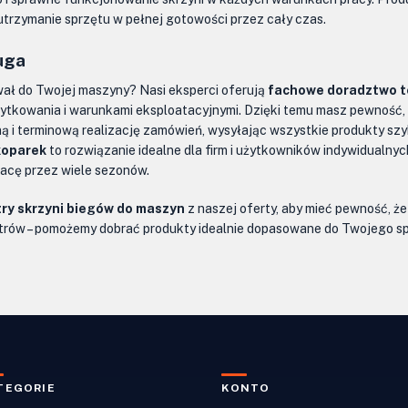
 utrzymanie sprzętu w pełnej gotowości przez cały czas.
uga
sował do Twojej maszyny? Nasi eksperci oferują
fachowe doradztwo t
tkowania i warunkami eksploatacyjnymi. Dzięki temu masz pewność, ż
 terminową realizację zamówień, wysyłając wszystkie produkty szybk
 koparek
to rozwiązanie idealne dla firm i użytkowników indywidualnyc
acę przez wiele sezonów.
ltry skrzyni biegów do maszyn
z naszej oferty, aby mieć pewność, że
filtrów – pomożemy dobrać produkty idealnie dopasowane do Twojego s
TEGORIE
KONTO