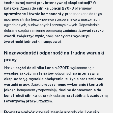
technicznej
nawet przy
intensywnej eksploatacji
? W
kategorii
Części do silnika Loncin 270FD
oferujemy
sprawdzone i trwałe komponenty
, przeznaczone do tego
mocnego silnika benzynowego stosowanego w maszynach
ogrodniczych, budowlanych i przemysłowych. Odpowiednio
dobrane części zamienne pomagają
zminimalizować ryzyko
awarii
,
zwiększyć wydajność pracy
oraz
wydłużyć
żywotność jednostki napędowej
.
Niezawodność i odporność na trudne warunki
pracy
Nasze
części do silnika Loncin 270FD
wykonane są z
wysokiej jakości materiałów
, odpornych na
intensywną
eksploatację, wysokie obciążenia, zużycie oraz zmienne
warunki pracy
. Dzięki
precyzyjnemu wykonaniu i kontroli
jakości
komponenty zapewniają
idealne dopasowanie do
konstrukcji silnika
, co przekłada się na
stabilną, bezpieczną
i efektywną pracę
urządzeń.
Bogaty wybór części zamiennych do Loncin