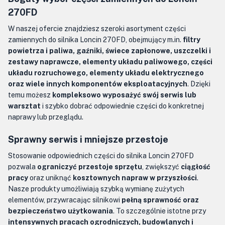
270FD
W naszej ofercie znajdziesz szeroki asortyment części
zamiennych do silnika Loncin 270FD, obejmujący m.in.
filtry
powietrza i paliwa, gaźniki, świece zapłonowe, uszczelki i
zestawy naprawcze, elementy układu paliwowego, części
układu rozruchowego, elementy układu elektrycznego
oraz wiele innych komponentów eksploatacyjnych
. Dzięki
temu możesz
kompleksowo wyposażyć swój serwis lub
warsztat
i szybko dobrać odpowiednie części do konkretnej
naprawy lub przeglądu.
Sprawny serwis i mniejsze przestoje
Stosowanie odpowiednich części do silnika Loncin 270FD
pozwala
ograniczyć przestoje sprzętu
, zwiększyć
ciągłość
pracy
oraz uniknąć
kosztownych napraw w przyszłości
.
Nasze produkty umożliwiają szybką wymianę zużytych
elementów, przywracając silnikowi
pełną sprawność oraz
bezpieczeństwo użytkowania
. To szczególnie istotne przy
intensywnych pracach ogrodniczych, budowlanych i