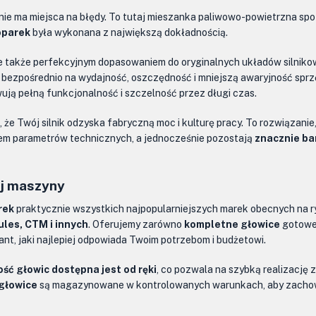
 nie ma miejsca na błędy. To tutaj mieszanka paliwowo-powietrzna s
oparek
była wykonana z największą dokładnością.
ale także perfekcyjnym dopasowaniem do oryginalnych układów silniko
ię bezpośrednio na wydajność, oszczędność i mniejszą awaryjność spr
ują pełną funkcjonalność i szczelność przez długi czas.
, że Twój silnik odzyska fabryczną moc i kulturę pracy. To rozwiązan
em parametrów technicznych, a jednocześnie pozostają
znacznie ba
ej maszyny
rek
praktycznie wszystkich najpopularniejszych marek obecnych na r
ules, CTM i innych
. Oferujemy zarówno
kompletne głowice
gotowe 
nt, jaki najlepiej odpowiada Twoim potrzebom i budżetowi.
ść głowic dostępna jest od ręki
, co pozwala na szybką realizację 
 głowice
są magazynowane w kontrolowanych warunkach, aby zachować