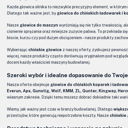
Każda głowica silnika to niezwykle precyzyjny element, w którym
Dlatego tak ważne jest, by
głowica do chińskich ładowarek i k
Nasze
głowice do maszyn
wyróżniają się nie tylko trwałością, 
ciśnienie sprężania oraz mniejsze zużycie paliwa. To przekłada s
błocie, kurzu czy pod dużym obciążeniem – nasze produkty zachow
Wybierając
chińskie głowice
z naszej oferty, zyskujesz pewność
więcej, nasze produkty często dorównują oryginałom pod względ
doceni każdy właściciel maszyny budowlanej.
Szeroki wybór i idealne dopasowanie do Twoj
Nasza oferta obejmuje
głowice do chińskich koparek i ładowa
Everun, Aps, Gunstig, Wolf, KMM, ZL, Gunter, Kingway, Herc
własnym zakresie. Dzięki temu możesz dobrać dokładnie taki waria
Wiemy, jak ważny jest czas w branży budowlanej. Dlatego
większo
przestojów, które generują niepotrzebne koszty. Nasze
chińskie