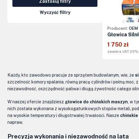
Zastosuj filtry
Kolumny kierownicze, orbitrole
Wyczyść filtry
Części elektryczne
Producent:
OEM 
Osprzęt do maszyn
Głowica Siln
1 750 zł
zawiera VAT 23%
Każdy, kto zawodowo pracuje ze sprzętem budowlanym, wie, że
s
szczelność komory spalania, równą pracę cylindrów i pełną moc, 
niezawodność, oszczędność paliwa i długą żywotność całego siln
W naszej ofercie znajdziesz
głowice do chińskich maszyn
, w t
nich została wykonana z wysokogatunkowych stopów metali, podd
na wysokie temperatury i długotrwałej trwałości. Nasze
chińskie
napraw.
Precyzja wykonania i niezawodność na lata