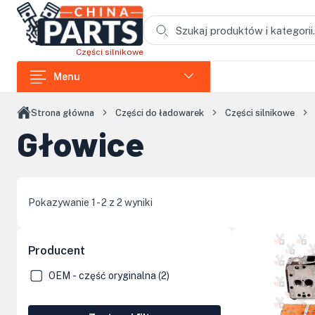
Przejdź do treści głównej
Części silnikowe
Menu
Części do ładowarek
Strona główna
Części do ładowarek
Części silnikowe
Głowice
Części do koparek
Części do wozideł
Części do rozdrabniaczy
Pokazywanie 1 - 2 z 2 wyniki
Części do koparek łańcuchowych
Części do zagęszczarek i skoczków
Producent
Części do siników Loncin
OEM - część oryginalna (2)
Elementy kabin