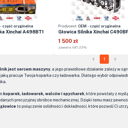
- część oryginalna
Producent:
OEM - część oryginalna
ika Xinchai A498BT1
Głowica Silnika Xinchai C490B
1 500 zł
zawiera VAT 23%
1
ilnik jest sercem maszyny
, a jego prawidłowe działanie zależy w og
z jaką pracuje Twoja koparka czy ładowarka. Dlatego wybór odpowied
ika.
ym
koparek, ładowarek, walców i spycharek
, które powstały z myś
anych precyzyjnej obróbce mechanicznej. Dzięki temu masz pewność,
 głowice
to połączenie solidności i dokładności, które pozwoli Ci ut