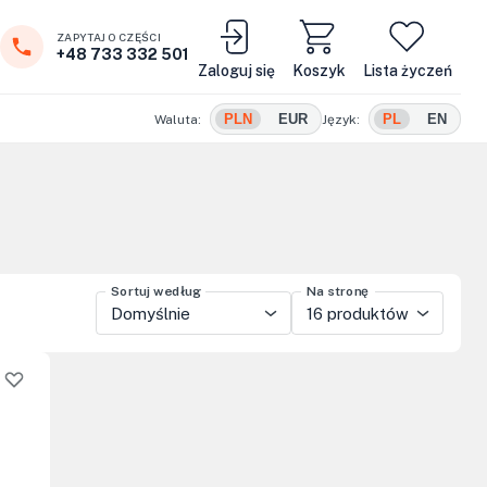
ZAPYTAJ O CZĘŚCI
+48 733 332 501
Zaloguj się
Koszyk
Lista życzeń
PLN
EUR
PL
EN
Waluta:
Język:
Sortuj według
Na stronę
Domyślnie
16 produktów