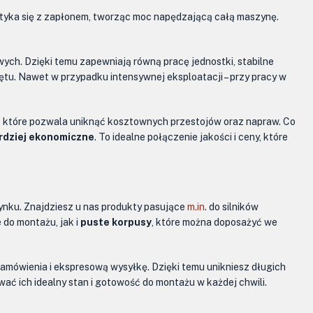
potyka się z zapłonem, tworząc moc napędzającą całą maszynę.
wych. Dzięki temu zapewniają równą pracę jednostki, stabilne
zętu. Nawet w przypadku intensywnej eksploatacji – przy pracy w
ie, które pozwala uniknąć kosztownych przestojów oraz napraw. Co
rdziej ekonomiczne
. To idealne połączenie jakości i ceny, które
ynku. Znajdziesz u nas produkty pasujące
m.in
. do silników
do montażu, jak i
puste korpusy
, które można doposażyć we
zamówienia i ekspresową wysyłkę. Dzięki temu unikniesz długich
 ich idealny stan i gotowość do montażu w każdej chwili.