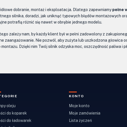
rawidłowe dobranie, montaż i eksploatacja. Dlatego zapewniamy
pełne w
ego silnika, doradzi, jak uniknąć typowych błędów montażowych oraz 
yjne potrafią różnić się nawet w obrębie jednego modelu.
tego zależy nam, by każdy klient był w pełni zadowolony z zakupioneg
ełne zaangażowanie. Nie pozwól, aby zużyta lub uszkodzona głowica 
o montażu. Dzięki nim Twój silnik odzyska moc, oszczędność paliwa i p
TEGORIE
KONTO
py oleju
Moje konto
ści do koparek
Moje zamówienia
ści do ładowarek
Lista życzeń