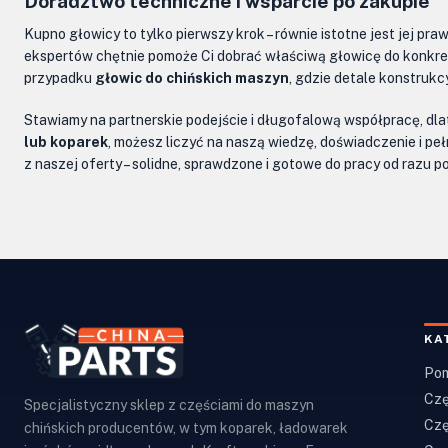
Doradztwo techniczne i wsparcie po zakupie
Kupno głowicy to tylko pierwszy krok – równie istotne jest jej p
ekspertów chętnie pomoże Ci dobrać właściwą głowicę do konkretn
przypadku
głowic do chińskich maszyn
, gdzie detale konstrukc
Stawiamy na partnerskie podejście i długofalową współpracę, dla
lub koparek
, możesz liczyć na naszą wiedzę, doświadczenie i p
z naszej oferty – solidne, sprawdzone i gotowe do pracy od razu p
KA
Pom
Czę
Specjalistyczny sklep z częściami do maszyn
Czę
chińskich producentów, w tym koparek, ładowarek