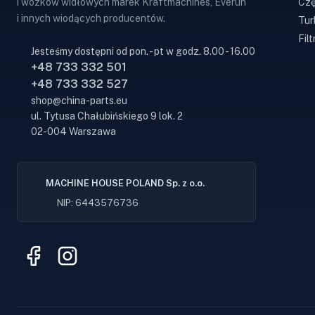
Czę
i wózków widłowych marek Kraftmachines, Everun
i innych wiodących producentów.
Tur
Filt
Jesteśmy dostępni od pon. - pt w godz. 8.00 - 16.00
+48 733 332 501
+48 733 332 527
shop@china-parts.eu
ul. Tytusa Chałubińskiego 9 lok. 2
02-004 Warszawa
MACHINE HOUSE POLAND Sp. z o.o.
NIP: 6443576736