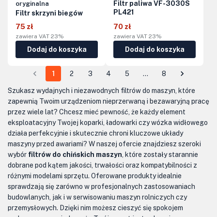
Filtr paliwa VF-3030S
oryginalna
PL421
Filtr skrzyni biegów
75 zł
70 zł
zawiera VAT 23%
zawiera VAT 23%
Dodaj do koszyka
Dodaj do koszyka
1
2
3
4
5
…
8
Szukasz wydajnych i niezawodnych filtrów do maszyn, które
zapewnią Twoim urządzeniom nieprzerwaną i bezawaryjną pracę
przez wiele lat? Chcesz mieć pewność, że każdy element
eksploatacyjny Twojej koparki, ładowarki czy wózka widłowego
działa perfekcyjnie i skutecznie chroni kluczowe układy
maszyny przed awariami? W naszej ofercie znajdziesz szeroki
wybór
filtrów do chińskich maszyn
, które zostały starannie
dobrane pod kątem jakości, trwałości oraz kompatybilności z
różnymi modelami sprzętu. Oferowane produkty idealnie
sprawdzają się zarówno w profesjonalnych zastosowaniach
budowlanych, jak i w serwisowaniu maszyn rolniczych czy
przemysłowych. Dzięki nim możesz cieszyć się spokojem