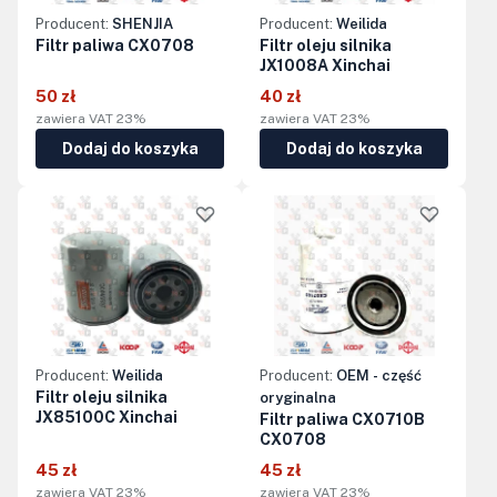
Producent:
SHENJIA
Producent:
Weilida
Filtr paliwa CX0708
Filtr oleju silnika
JX1008A Xinchai
50 zł
40 zł
zawiera VAT 23%
zawiera VAT 23%
Dodaj do koszyka
Dodaj do koszyka
Producent:
Weilida
Producent:
OEM - część
Filtr oleju silnika
oryginalna
JX85100C Xinchai
Filtr paliwa CX0710B
CX0708
45 zł
45 zł
zawiera VAT 23%
zawiera VAT 23%