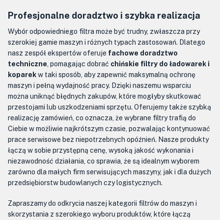
Profesjonalne doradztwo i szybka realizacja
Wybór odpowiedniego filtra może być trudny, zwłaszcza przy
szerokiej gamie maszyn i różnych typach zastosowań. Dlatego
nasz zespół ekspertów oferuje
fachowe doradztwo
techniczne
, pomagając dobrać
chińskie filtry do ładowarek i
koparek
w taki sposób, aby zapewnić maksymalną ochronę
maszyn i pełną wydajność pracy. Dzięki naszemu wsparciu
można uniknąć błędnych zakupów, które mogłyby skutkować
przestojami lub uszkodzeniami sprzętu. Oferujemy także szybką
realizację zamówień, co oznacza, że wybrane filtry trafią do
Ciebie w możliwie najkrótszym czasie, pozwalając kontynuować
prace serwisowe bez niepotrzebnych opóźnień. Nasze produkty
łączą w sobie przystępną cenę, wysoką jakość wykonania i
niezawodność działania, co sprawia, że są idealnym wyborem
zarówno dla małych firm serwisujących maszyny, jak i dla dużych
przedsiębiorstw budowlanych czy logistycznych.
Zapraszamy do odkrycia naszej kategorii filtrów do maszyn i
skorzystania z szerokiego wyboru produktów, które łączą