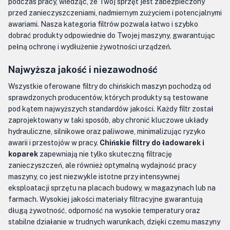
podczas pracy, wiedząc, że Twój sprzęt jest zabezpieczony
przed zanieczyszczeniami, nadmiernym zużyciem i potencjalnymi
awariami. Nasza kategoria filtrów pozwala łatwo i szybko
dobrać produkty odpowiednie do Twojej maszyny, gwarantując
pełną ochronę i wydłużenie żywotności urządzeń.
Najwyższa jakość i niezawodność
Wszystkie oferowane filtry do chińskich maszyn pochodzą od
sprawdzonych producentów, których produkty są testowane
pod kątem najwyższych standardów jakości. Każdy filtr został
zaprojektowany w taki sposób, aby chronić kluczowe układy
hydrauliczne, silnikowe oraz paliwowe, minimalizując ryzyko
awarii i przestojów w pracy.
Chińskie filtry do ładowarek i
koparek
zapewniają nie tylko skuteczną filtrację
zanieczyszczeń, ale również optymalną wydajność pracy
maszyny, co jest niezwykle istotne przy intensywnej
eksploatacji sprzętu na placach budowy, w magazynach lub na
farmach. Wysokiej jakości materiały filtracyjne gwarantują
długą żywotność, odporność na wysokie temperatury oraz
stabilne działanie w trudnych warunkach, dzięki czemu maszyny