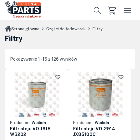
Przejdź do treści głównej
Części silnikowe
Strona główna
Części do ładowarek
Filtry
Filtry
Pokazywanie 1 - 16 z 126 wyników
Producent:
Weilida
Producent:
Weilida
Filtr oleju VO-1918
Filtr oleju VO-2914
WB202
JX85100C