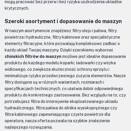
mogą pracować bez przerw i bez ryzyka uszkodzenia układów
krytycznych.
Szeroki asortyment i dopasowanie do maszyn
W naszym asortymencie znajdziesz filtry oleju i paliwa, filtry
powietrza i hydrauliczne, filtry kabinowe oraz specjalistyczne
elementy filtracyjne, które pozwalają kompleksowo zadbać o
każdy układ Twojej maszyny. Dzięki szerokiemu wyborowi
chińskich filtrów do maszyn
możliwe jest idealne dopasowanie
produktu do każdego modelu koparki, ładowarki czy wózka
widłowego, co zwiększa skuteczność ochrony sprzętu i
minimalizuje ryzyko przedwczesnego zużycia elementów. Nasze
filtry dostępne są w różnych wariantach, rozmiarach i
specyfikacjach technicznych, co ułatwia dobór odpowiedniego
produktu do konkretnego zastosowania. Bez względu na to, czy
potrzebujesz filtra do intensywnie eksploatowanego układu
hydraulicznego, filtra paliwa do silnika wysokoprężnego czy
filtra kabinowego zapewniającego czyste powietrze dla
operatora, nasza oferta pozwala na szybkie znalezienie
najlepszego rozwiązania.