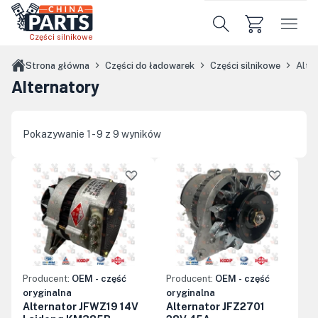
Przejdź do treści głównej
Części silnikowe
Strona główna
Części do ładowarek
Części silnikowe
Alte
Alternatory
Pokazywanie 1 - 9 z 9 wyników
Producent:
OEM - część
Producent:
OEM - część
oryginalna
oryginalna
Alternator JFWZ19 14V
Alternator JFZ2701