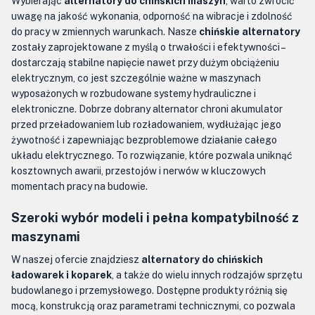
Wybierając
alternatory do chińskich maszyn
, warto zwrócić
uwagę na jakość wykonania, odporność na wibracje i zdolność
do pracy w zmiennych warunkach. Nasze
chińskie alternatory
zostały zaprojektowane z myślą o trwałości i efektywności –
dostarczają stabilne napięcie nawet przy dużym obciążeniu
elektrycznym, co jest szczególnie ważne w maszynach
wyposażonych w rozbudowane systemy hydrauliczne i
elektroniczne. Dobrze dobrany alternator chroni akumulator
przed przeładowaniem lub rozładowaniem, wydłużając jego
żywotność i zapewniając bezproblemowe działanie całego
układu elektrycznego. To rozwiązanie, które pozwala uniknąć
kosztownych awarii, przestojów i nerwów w kluczowych
momentach pracy na budowie.
Szeroki wybór modeli i pełna kompatybilność z
maszynami
W naszej ofercie znajdziesz
alternatory do chińskich
ładowarek i koparek
, a także do wielu innych rodzajów sprzętu
budowlanego i przemysłowego. Dostępne produkty różnią się
mocą, konstrukcją oraz parametrami technicznymi, co pozwala