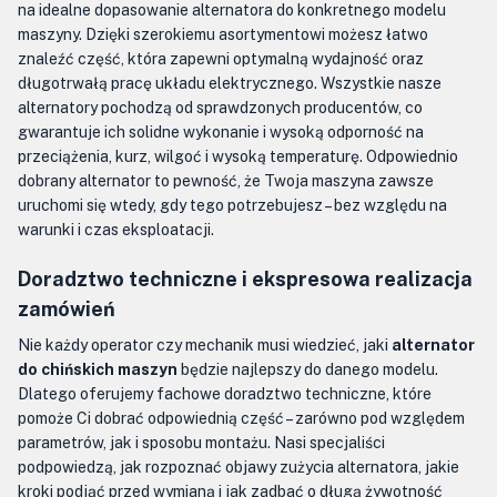
na idealne dopasowanie alternatora do konkretnego modelu
maszyny. Dzięki szerokiemu asortymentowi możesz łatwo
znaleźć część, która zapewni optymalną wydajność oraz
długotrwałą pracę układu elektrycznego. Wszystkie nasze
alternatory pochodzą od sprawdzonych producentów, co
gwarantuje ich solidne wykonanie i wysoką odporność na
przeciążenia, kurz, wilgoć i wysoką temperaturę. Odpowiednio
dobrany alternator to pewność, że Twoja maszyna zawsze
uruchomi się wtedy, gdy tego potrzebujesz – bez względu na
warunki i czas eksploatacji.
Doradztwo techniczne i ekspresowa realizacja
zamówień
Nie każdy operator czy mechanik musi wiedzieć, jaki
alternator
do chińskich maszyn
będzie najlepszy do danego modelu.
Dlatego oferujemy fachowe doradztwo techniczne, które
pomoże Ci dobrać odpowiednią część – zarówno pod względem
parametrów, jak i sposobu montażu. Nasi specjaliści
podpowiedzą, jak rozpoznać objawy zużycia alternatora, jakie
kroki podjąć przed wymianą i jak zadbać o długą żywotność