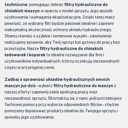
techniczne
, pomagając dobrać
filtry hydrauliczne do
chińskich maszyn
w oparciu o model sprzętu, jego sposób
użytkowania i wymagania eksploatacyjne. Dzięki temu masz
pewność, że wybrany filtr będzie pasował idealnie i zapewni
maksymalną skuteczność ochrony układu hydraulicznego.
Dbamy również o szybkie i terminowe wysyłki – zamówienia
realizujemy sprawnie, aby Twój sprzęt był gotowy do pracy bez
przestojów. Nasze
filtry hydrauliczne do chińskich
ładowarek i koparek
to idealne rozwiązanie dla firm i
użytkowników indywidualnych, którzy oczekują niezawodnych
części w przystępnej cenie.
Zadbaj o sprawność układów hydraulicznych swoich
maszyn już dziś
– wybierz
filtry hydrauliczne do maszyn
z
naszej oferty i zapewnij sobie spokojną pracę oraz
niezawodność sprzętu. Skontaktuj się z nami, jeśli potrzebujesz
fachowej pomocy przy wyborze odpowiednich filtrów – chętnie
pomożemy dopasować produkty idealnie do Twojego sprzętu i
sposobu jego użytkowania.