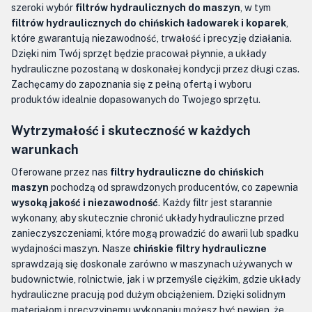
szeroki wybór
filtrów hydraulicznych do maszyn
, w tym
filtrów hydraulicznych do chińskich ładowarek i koparek
,
które gwarantują niezawodność, trwałość i precyzję działania.
Dzięki nim Twój sprzęt będzie pracował płynnie, a układy
hydrauliczne pozostaną w doskonałej kondycji przez długi czas.
Zachęcamy do zapoznania się z pełną ofertą i wyboru
produktów idealnie dopasowanych do Twojego sprzętu.
Wytrzymałość i skuteczność w każdych
warunkach
Oferowane przez nas
filtry hydrauliczne do chińskich
maszyn
pochodzą od sprawdzonych producentów, co zapewnia
wysoką jakość i niezawodność
. Każdy filtr jest starannie
wykonany, aby skutecznie chronić układy hydrauliczne przed
zanieczyszczeniami, które mogą prowadzić do awarii lub spadku
wydajności maszyn. Nasze
chińskie filtry hydrauliczne
sprawdzają się doskonale zarówno w maszynach używanych w
budownictwie, rolnictwie, jak i w przemyśle ciężkim, gdzie układy
hydrauliczne pracują pod dużym obciążeniem. Dzięki solidnym
materiałom i precyzyjnemu wykonaniu możesz być pewien, że