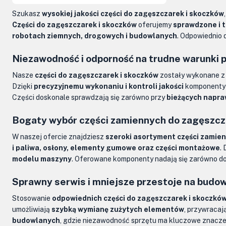
Kolumny kierownicze, orbitrole
Szukasz
wysokiej jakości części do zagęszczarek i skoczków
Części do zagęszczarek i skoczków
oferujemy
sprawdzone i 
Części elektryczne
robotach ziemnych, drogowych i budowlanych
. Odpowiednio
Osprzęt do maszyn
Niezawodność i odporność na trudne warunki 
Nasze
części do zagęszczarek i skoczków
zostały wykonane 
Dzięki
precyzyjnemu wykonaniu i kontroli jakości
komponenty
Części doskonale sprawdzają się zarówno przy
bieżących napr
Bogaty wybór części zamiennych do zagęszcz
W naszej ofercie znajdziesz
szeroki asortyment części zamie
i paliwa, osłony, elementy gumowe oraz części montażowe
.
modelu maszyny
. Oferowane komponenty nadają się zarówno d
Sprawny serwis i mniejsze przestoje na budo
Stosowanie
odpowiednich części do zagęszczarek i skoczkó
umożliwiają
szybką wymianę zużytych elementów
, przywraca
budowlanych
, gdzie niezawodność sprzętu ma kluczowe znacze