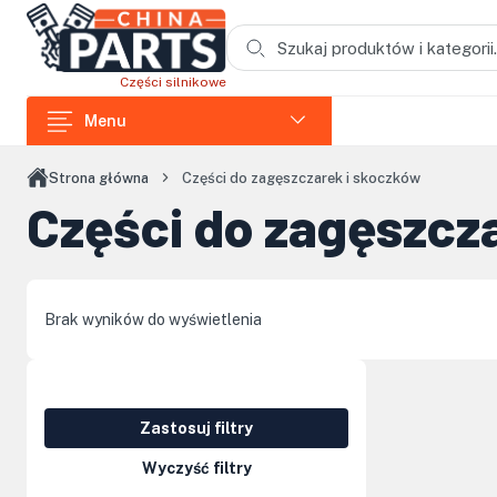
Przejdź do treści głównej
Części silnikowe
Menu
Części do ładowarek
Strona główna
Części do zagęszczarek i skoczków
Części do zagęszcz
Części do koparek
Części do wozideł
Części do rozdrabniaczy
Brak wyników do wyświetlenia
Części do koparek łańcuchowych
Części do zagęszczarek i skoczków
Zastosuj filtry
Części do siników Loncin
Wyczyść filtry
Elementy kabin