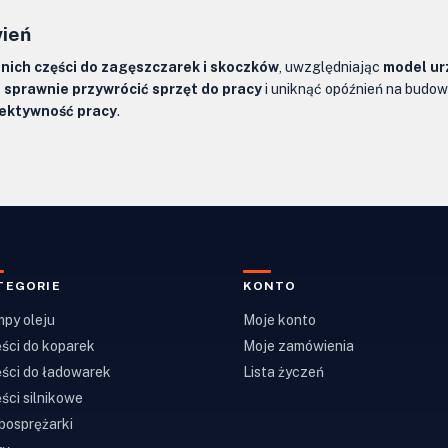
wień
ich części do zagęszczarek i skoczków
, uwzględniając
model ur
z
sprawnie przywrócić sprzęt do pracy
i uniknąć opóźnień na budow
fektywność pracy
.
TEGORIE
KONTO
py oleju
Moje konto
ści do koparek
Moje zamówienia
ści do ładowarek
Lista życzeń
ści silnikowe
bosprężarki