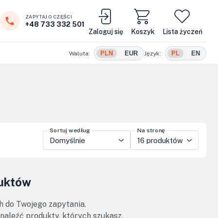
ZAPYTAJ O CZĘŚCI
+48 733 332 501
Zaloguj się
Koszyk
Lista życzeń
PLN
EUR
PL
EN
Waluta:
Język:
Sortuj według
Na stronę
Domyślnie
16 produktów
duktów
h do Twojego zapytania.
znaleźć produkty, których szukasz.