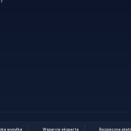
ry
bka wysyłka
Wsparcie eksperta
Bezpieczne płat