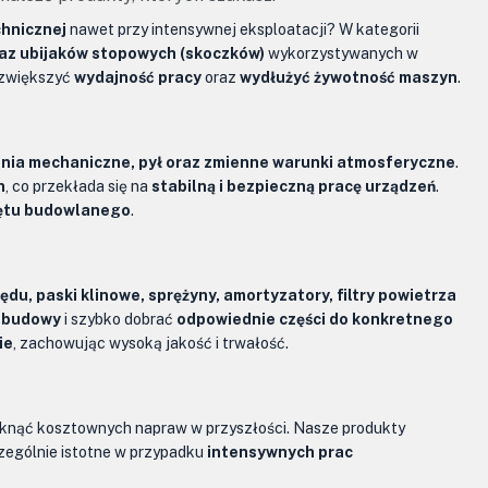
chnicznej
nawet przy intensywnej eksploatacji? W kategorii
az ubijaków stopowych (skoczków)
wykorzystywanych w
 zwiększyć
wydajność pracy
oraz
wydłużyć żywotność maszyn
.
zenia mechaniczne, pył oraz zmienne warunki atmosferyczne
.
n
, co przekłada się na
stabilną i bezpieczną pracę urządzeń
.
ętu budowlanego
.
du, paski klinowe, sprężyny, amortyzatory, filtry powietrza
c budowy
i szybko dobrać
odpowiednie części do konkretnego
ie
, zachowując wysoką jakość i trwałość.
iknąć kosztownych napraw w przyszłości. Nasze produkty
zególnie istotne w przypadku
intensywnych prac