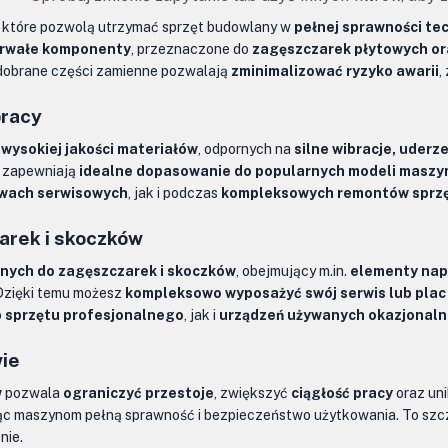
, które pozwolą utrzymać sprzęt budowlany w
pełnej sprawności te
trwałe komponenty
, przeznaczone do
zagęszczarek płytowych or
 dobrane części zamienne pozwalają
zminimalizować ryzyko awarii
,
pracy
z
wysokiej jakości materiałów
, odpornych na
silne wibracje, uder
 zapewniają
idealne dopasowanie do popularnych modeli maszy
awach serwisowych
, jak i podczas
kompleksowych remontów sprz
arek i skoczków
nnych do zagęszczarek i skoczków
, obejmujący m.in.
elementy napę
 Dzięki temu możesz
kompleksowo wyposażyć swój serwis lub pla
o
sprzętu profesjonalnego
, jak i
urządzeń używanych okazjonaln
wie
w
pozwala
ograniczyć przestoje
, zwiększyć
ciągłość pracy
oraz un
jąc maszynom pełną sprawność i bezpieczeństwo użytkowania. To szc
nie.