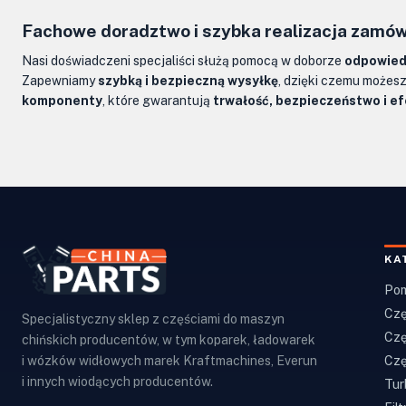
Fachowe doradztwo i szybka realizacja zamó
Nasi doświadczeni specjaliści służą pomocą w doborze
odpowiedn
Zapewniamy
szybką i bezpieczną wysyłkę
, dzięki czemu możes
komponenty
, które gwarantują
trwałość, bezpieczeństwo i e
KA
Pom
Czę
Specjalistyczny sklep z częściami do maszyn
Czę
chińskich producentów, w tym koparek, ładowarek
Czę
i wózków widłowych marek Kraftmachines, Everun
i innych wiodących producentów.
Tur