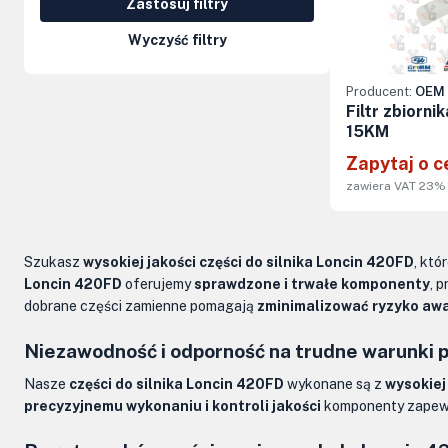
Zastosuj filtry
Kolumny kierownicze, orbitrole
Wyczyść filtry
Części elektryczne
Producent:
OEM 
Osprzęt do maszyn
Filtr zbiornik
15KM
Zapytaj o c
zawiera VAT 23%
Szukasz
wysokiej jakości części do silnika Loncin 420FD
, któ
Loncin 420FD
oferujemy
sprawdzone i trwałe komponenty
, 
dobrane części zamienne pomagają
zminimalizować ryzyko awa
Niezawodność i odporność na trudne warunki 
Nasze
części do silnika Loncin 420FD
wykonane są z
wysokiej
precyzyjnemu wykonaniu i kontroli jakości
komponenty zapew