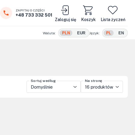
ZAPYTAJ O CZĘŚCI
+48 733 332 501
Zaloguj się
Koszyk
Lista życzeń
PLN
EUR
PL
EN
Waluta:
Język:
Sortuj według
Na stronę
Domyślnie
16 produktów