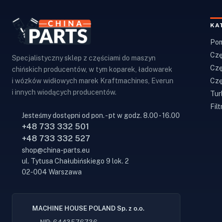
KA
Pom
Czę
Specjalistyczny sklep z częściami do maszyn
Czę
chińskich producentów, w tym koparek, ładowarek
Czę
i wózków widłowych marek Kraftmachines, Everun
i innych wiodących producentów.
Tur
Filt
Jesteśmy dostępni od pon. - pt w godz. 8.00 - 16.00
+48 733 332 501
+48 733 332 527
shop@china-parts.eu
ul. Tytusa Chałubińskiego 9 lok. 2
02-004 Warszawa
MACHINE HOUSE POLAND Sp. z o.o.