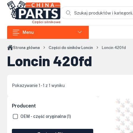
Przejdź do treści głównej
Części silnikowe
Menu
Części do ładowarek
Strona główna
Części do siników Loncin
Loncin 420fd
Loncin 420fd
Części do koparek
Części do wozideł
Części do rozdrabniaczy
Pokazywanie 1 - 1 z 1 wyniku
Części do koparek łańcuchowych
Części do zagęszczarek i skoczków
Producent
Części do siników Loncin
OEM - część oryginalna (1)
Elementy kabin