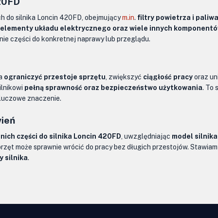
420FD
ch do silnika Loncin 420FD, obejmujący
m.in
.
filtry powietrza i pali
 elementy układu elektrycznego oraz wiele innych komponent
ie części do konkretnej naprawy lub przeglądu.
la
ograniczyć przestoje sprzętu
, zwiększyć
ciągłość pracy
oraz un
ilnikowi
pełną sprawność oraz bezpieczeństwo użytkowania
. To
luczowe znaczenie.
wień
ich części do silnika Loncin 420FD
, uwzględniając
model silnik
przęt może sprawnie wrócić do pracy bez długich przestojów. Stawia
 silnika
.