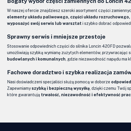
Bogaty wybór części zamiennych do Loncin 
W naszej ofercie znajdziesz szeroki asortyment części zamienny
elementy układu paliwowego, części układu rozruchowego,
wyposażyć swój serwis lub warsztat
i szybko dobrać odpowiedn
Sprawny serwis i mniejsze przestoje
Stosowanie odpowiednich części do silnika Loncin 420FD pozwa
umożliwiają szybką wymianę zużytych elementów, przywracając s
budowlanych i komunalnych
, gdzie niezawodność napędu ma k
Fachowe doradztwo i szybka realizacja zamó
Nasi doświadczeni specjaliści służą pomocą w doborze
odpowiedn
Zapewniamy
szybką i bezpieczną wysyłkę
, dzięki czemu Twój s
które gwarantują
trwałość, niezawodność i efektywność pracy