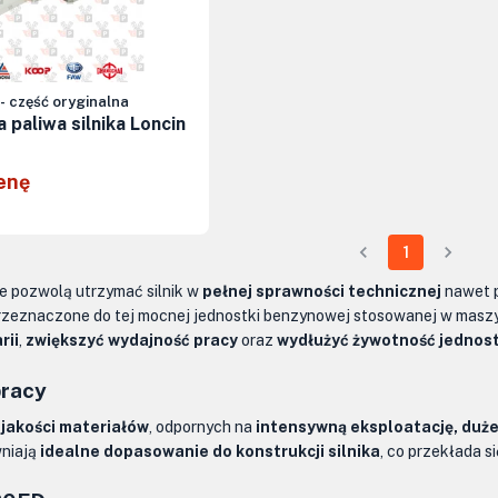
- część oryginalna
a paliwa silnika Loncin
enę
1
re pozwolą utrzymać silnik w
pełnej sprawności technicznej
nawet 
przeznaczone do tej mocnej jednostki benzynowej stosowanej w masz
rii
,
zwiększyć wydajność pracy
oraz
wydłużyć żywotność jednos
pracy
 jakości materiałów
, odpornych na
intensywną eksploatację, duże
niają
idealne dopasowanie do konstrukcji silnika
, co przekłada s