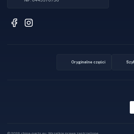
NIP: 6443576736
Oryginalne części
Szy
© 2026 china-parts.eu. Wszelkie prawa zastrzeżone.