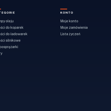
TEGORIE
KONTO
py oleju
Moje konto
ści do koparek
Moje zamówienia
ści do ładowarek
Lista życzeń
ści silnikowe
bosprężarki
ry