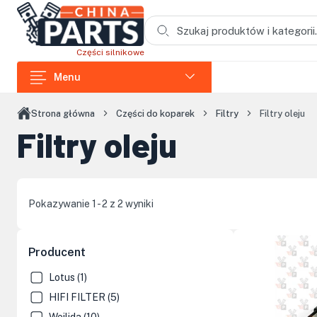
Przejdź do treści głównej
Części silnikowe
Menu
Części do ładowarek
Strona główna
Części do koparek
Filtry
Filtry oleju
Filtry oleju
Części do koparek
Części do wozideł
Części do rozdrabniaczy
Pokazywanie 1 - 2 z 2 wyniki
Części do koparek łańcuchowych
Części do zagęszczarek i skoczków
Producent
Części do siników Loncin
Lotus (1)
HIFI FILTER (5)
Elementy kabin