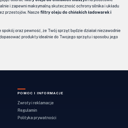
lnie i zapewni maksymalną skuteczność ochrony silnika i układu
 bez przestojów. Nasze
filtry oleju do chińskich ładowarek i
ie spokój oraz pewność, że Twój sprzęt będzie działał niezawodnie
y dopasować produkty idealnie do Twojego sprzętu i sposobu jego
POMOC I INFORMACJE
Zwroty i reklamacje
Regulamin
Polityka prywatności