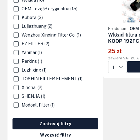
Weilida (10)
Kolumny kierownicze, orbitrole
OEM - część oryginalna (15)
Kubota (3)
Części elektryczne
Lujiazhuang (2)
Producent:
OEM 
Osprzęt do maszyn
Wkład filtra 
Wenzhou Xinxing Filter Co. (1)
KOOP 192FC 
FZ FILTER (2)
25 zł
Yanmar (1)
zawiera VAT 23%
Perkins (1)
Luzhixing (1)
TOSHIN FILTER ELEMENT (1)
Xinchai (2)
SHENJIA (1)
Modoall Filter (1)
Zastosuj filtry
Wyczyść filtry