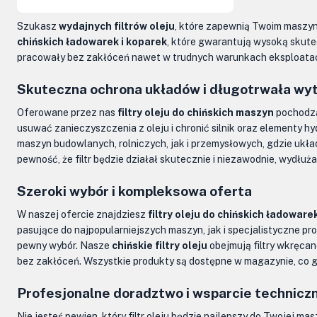
Szukasz
wydajnych filtrów oleju
, które zapewnią Twoim maszyn
chińskich ładowarek i koparek
, które gwarantują wysoką skute
pracowały bez zakłóceń nawet w trudnych warunkach eksploatacj
Skuteczna ochrona układów i długotrwała wy
Oferowane przez nas
filtry oleju do chińskich maszyn
pochodzą
usuwać zanieczyszczenia z oleju i chronić silnik oraz elementy
maszyn budowlanych, rolniczych, jak i przemysłowych, gdzie ukła
pewność, że filtr będzie działał skutecznie i niezawodnie, wydłu
Szeroki wybór i kompleksowa oferta
W naszej ofercie znajdziesz
filtry oleju do chińskich ładoware
pasujące do najpopularniejszych maszyn, jak i specjalistyczne p
pewny wybór. Nasze
chińskie filtry oleju
obejmują filtry wkręca
bez zakłóceń. Wszystkie produkty są dostępne w magazynie, co
Profesjonalne doradztwo i wsparcie technicz
Nie jesteś pewien, który filtr oleju będzie najlepszy do Twojej ma