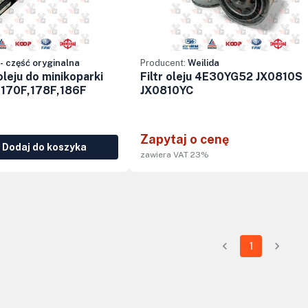
- część oryginalna
Producent:
Weilida
oleju do minikoparki
Filtr oleju 4E30YG52 JX0810S
170F,178F,186F
JX0810YC
Zapytaj o cenę
Dodaj do koszyka
zawiera VAT 23%
1