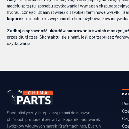
modelu sprzętu, sposobu użytkowania i wymagań eksploatacyjnych
hydraulicznego. Dbamy również o szybkie i terminowe wysyłki – z
koparek
to idealne rozwiązanie dla firm i użytkowników indywidu
Zadbaj o sprawność układów smarowania swoich maszyn już
przez długi czas. Skontaktuj się z nami, jeśli potrzebujesz fac
użytkowania.
KA
Pom
Czę
Specjalistyczny sklep z częściami do maszyn
Czę
chińskich producentów, w tym koparek, ładowarek
Czę
i wózków widłowych marek Kraftmachines, Everun