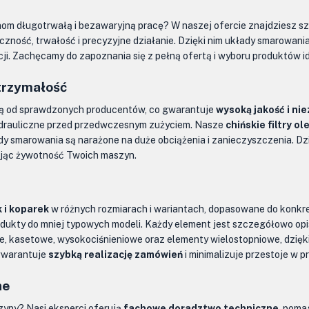
om długotrwałą i bezawaryjną pracę? W naszej ofercie znajdziesz s
czność, trwałość i precyzyjne działanie. Dzięki nim układy smarowan
i. Zachęcamy do zapoznania się z pełną ofertą i wyboru produktów 
trzymałość
 od sprawdzonych producentów, co gwarantuje
wysoką jakość i n
 hydrauliczne przed przedwczesnym zużyciem. Nasze
chińskie filtry ol
dy smarowania są narażone na duże obciążenia i zanieczyszczenia. D
żając żywotność Twoich maszyn.
k i koparek
w różnych rozmiarach i wariantach, dopasowane do konkr
rodukty do mniej typowych modeli. Każdy element jest szczegółowo op
ne, kasetowe, wysokociśnieniowe oraz elementy wielostopniowe, dzię
 gwarantuje
szybką realizację zamówień
i minimalizuje przestoje w pr
ne
szyny? Nasi eksperci oferują
fachowe doradztwo techniczne
, poma