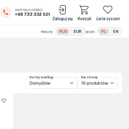
ZAPYTAJ O CZĘŚCI
+48 733 332 501
Zaloguj się
Koszyk
Lista życzeń
PLN
EUR
PL
EN
Waluta:
Język:
Sortuj według
Na stronę
Domyślnie
16 produktów