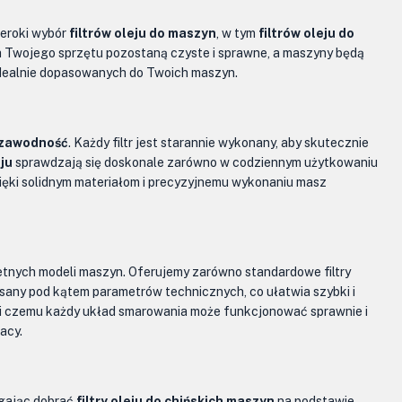
zeroki wybór
filtrów oleju do maszyn
, w tym
filtrów oleju do
ia Twojego sprzętu pozostaną czyste i sprawne, a maszyny będą
idealnie dopasowanych do Twoich maszyn.
iezawodność
. Każdy filtr jest starannie wykonany, aby skutecznie
eju
sprawdzają się doskonale zarówno w codziennym użytkowaniu
zięki solidnym materiałom i precyzyjnemu wykonaniu masz
etnych modeli maszyn. Oferujemy zarówno standardowe filtry
isany pod kątem parametrów technicznych, co ułatwia szybki i
ki czemu każdy układ smarowania może funkcjonować sprawnie i
acy.
gając dobrać
filtry oleju do chińskich maszyn
na podstawie