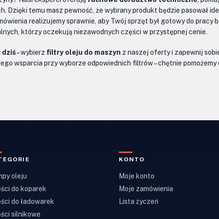
. Dzięki temu masz pewność, że wybrany produkt będzie pasował idea
amówienia realizujemy sprawnie, aby Twój sprzęt był gotowy do pracy
alnych, którzy oczekują niezawodnych części w przystępnej cenie.
 dziś
– wybierz
filtry oleju do maszyn
z naszej oferty i zapewnij sob
howego wsparcia przy wyborze odpowiednich filtrów – chętnie pomożem
TEGORIE
KONTO
py oleju
Moje konto
ści do koparek
Moje zamówienia
ści do ładowarek
Lista życzeń
ści silnikowe