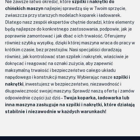
Nie zawsze łatwo określić, które
szpilki i nakrętki do
chińskich maszyn
najlepiej sprawdzą się w Twoim sprzęcie,
zwłaszcza przy starszych modelach koparek i ładowarek.
Dlatego nasz zespół ekspertów chętnie doradzi, które elementy
będą najlepsze do konkretnego zastosowania, podpowie, jak je
poprawnie zamontować i jak dbać o ich trwałość. Oferujemy
również szybką wysyłkę, dzięki której maszyna wraca do pracy w
krótkim czasie, bez przestojów. Nasi specjaliści doradzają
również, jak kontrolować stan szpilek i nakrętek, właściwie je
dokręcać i reagować na oznaki zużycia, aby zapewnić
maksymalną trwałość i bezpieczeństwo całego układu
napędowego i konstrukcji maszyny. Wybierając nasze
szpilki i
nakrętki
, inwestujesz w bezpieczeństwo, niezawodność i
długowieczność swojej maszyny. Sprawdź naszą ofertę i zamów
odpowiednie części już dziś –
Twoja koparka, ładowarka lub
inna maszyna zasługuje na szpilki i nakrętki, które działają
stabilnie i niezawodnie w każdych warunkach!