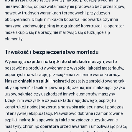
do maszyn
, które łączą wytrzymałość, precyzję wykonania i
niezawodność, co pozwala maszynie pracować bez przestojów,
nawet w trudnych warunkach terenowych i przy dużych
obciążeniach. Dzięki nim każda koparka, ładowarka czy inna
maszyna zachowuje pełną integralność konstrukcji, a operator
może skupić się na pracy, nie martwiąc się o luzujące się
elementy.
Trwałość i bezpieczeństwo montażu
Wybierając
szpilki i nakrętki do chińskich maszyn
, warto
postawić na produkty wykonane z wysokiej jakości materiałów,
odpornych na wibracje, przeciążenia i zmienne warunki pracy.
Nasze
chińskie szpilki i nakrętki
zostały zaprojektowane tak,
aby zapewnić stabilne i pewne połączenia, minimalizując ryzyko
luzów, pęknięć czy uszkodzeń innych elementów maszyny.
Dzięki nim wszystkie części układu napędowego, osprzętu i
konstrukcji nośnej pozostają na swoim miejscu nawet podczas
intensywnej eksploatacji. Prawidłowo dobrane i zamontowane
szpilki i nakrętki zapewniają także bezpieczne użytkowanie
maszyny, chroniąc operatora przed awariami i umożliwiając pracę