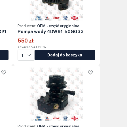
Producent:
OEM - część oryginalna
X21
Pompa wody 4DW91-50GG33
550 zł
zawiera VAT 23%
Dodaj do koszyka
Producent:
OEM - część oryginalna