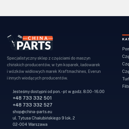
KA
Pom
Czę
Specjalistyczny sklep z częściami do maszyn
Czę
chińskich producentów, w tym koparek, ładowarek
Czę
i wózków widłowych marek Kraftmachines, Everun
i innych wiodących producentów.
Tur
Filt
Jesteśmy dostępni od pon. - pt w godz. 8.00 - 16.00
+48 733 332 501
+48 733 332 527
shop@china-parts.eu
ul. Tytusa Chałubińskiego 9 lok. 2
02-004 Warszawa