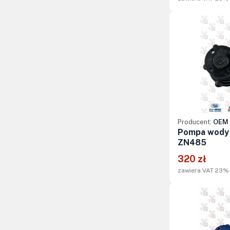
Producent:
OEM 
Pompa wody s
ZN485
320 zł
zawiera VAT 23%