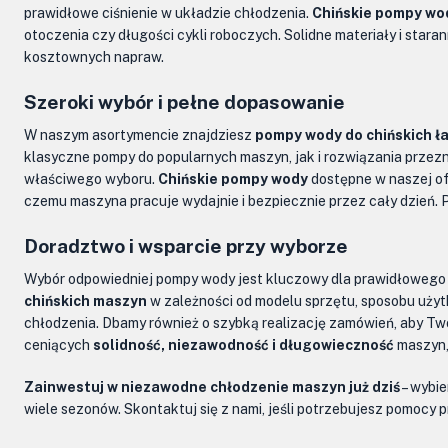
prawidłowe ciśnienie w układzie chłodzenia.
Chińskie pompy wo
otoczenia czy długości cykli roboczych. Solidne materiały i sta
kosztownych napraw.
Szeroki wybór i pełne dopasowanie
W naszym asortymencie znajdziesz
pompy wody do chińskich ł
klasyczne pompy do popularnych maszyn, jak i rozwiązania przez
właściwego wyboru.
Chińskie pompy wody
dostępne w naszej ofe
czemu maszyna pracuje wydajnie i bezpiecznie przez cały dzień. 
Doradztwo i wsparcie przy wyborze
Wybór odpowiedniej pompy wody jest kluczowy dla prawidłowego dz
chińskich maszyn
w zależności od modelu sprzętu, sposobu uży
chłodzenia. Dbamy również o szybką realizację zamówień, aby Twó
ceniących
solidność, niezawodność i długowieczność
maszyn,
Zainwestuj w niezawodne chłodzenie maszyn już dziś
– wybi
wiele sezonów. Skontaktuj się z nami, jeśli potrzebujesz pomoc