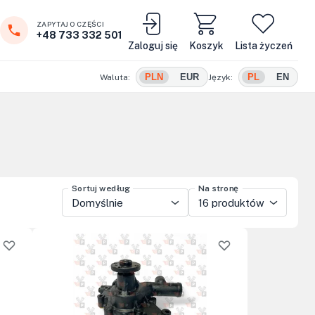
ZAPYTAJ O CZĘŚCI
+48 733 332 501
Zaloguj się
Koszyk
Lista życzeń
PLN
EUR
PL
EN
Waluta:
Język:
Sortuj według
Na stronę
Domyślnie
16 produktów