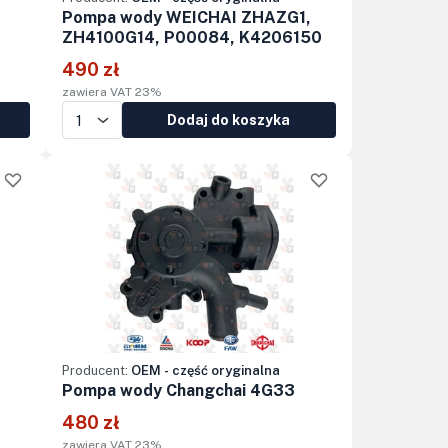
Pompa wody WEICHAI ZHAZG1,
ZH4100G14, P00084, K4206150
490 zł
zawiera VAT 23%
Dodaj do koszyka
Producent:
OEM - część oryginalna
Pompa wody Changchai 4G33
480 zł
zawiera VAT 23%