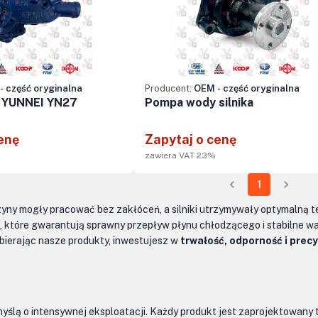
- część oryginalna
Producent:
OEM - część oryginalna
 YUNNEI YN27
Pompa wody silnika
enę
Zapytaj o cenę
zawiera VAT 23%
1
zyny mogły pracować bez zakłóceń, a silniki utrzymywały optymalną 
, które gwarantują sprawny przepływ płynu chłodzącego i stabilne war
bierając nasze produkty, inwestujesz w
trwałość, odporność i prec
yślą o intensywnej eksploatacji. Każdy produkt jest zaprojektowany