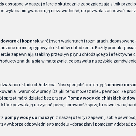
dy
dostępne w naszej ofercie skutecznie zabezpieczają silnik przed 
ranne wykonanie gwarantują niezawodność, co pozwala zachować maszyn
adowarek i koparek
w różnych wariantach i rozmiarach, dopasowane 
naczone do mniej typowych układów chłodzenia. Każdy produkt posia
rcie zapewniają stabilny przepływ płynu chłodzącego i efektywne chł
Produkty znajdują się w magazynie, co pozwala na szybkie zamówienie 
iałania układu chłodzenia. Nasi specjaliści oferują
fachowe dorad
tkowania i warunków pracy. Dzięki temu możesz mieć pewność, że pro
j sprzęt mógł działać bez przerw.
Pompy wody do chińskich ładow
 które pozwalają utrzymać pełną sprawność sprzętu nawet w najbar
erz
pompy wody do maszyn
z naszej oferty i zapewnij sobie pewność
y przy wyborze odpowiedniego modelu – doradzimy i pomożemy dobrać 