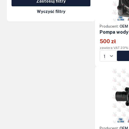
Zastosuj filtry
Kolumny kierownicze, orbitrole
Wyczyść filtry
Części elektryczne
Producent:
OEM 
Osprzęt do maszyn
Pompa wody s
500 zł
zawiera VAT 23%
Producent:
OEM 