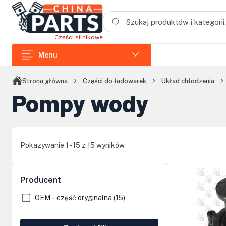
Przejdź do treści głównej
Części silnikowe
Menu
Części do ładowarek
Strona główna
Części do ładowarek
Układ chłodzenia
Pompy wody
Części do koparek
Części do wozideł
Części do rozdrabniaczy
Pokazywanie 1 - 15 z 15 wyników
Części do koparek łańcuchowych
Części do zagęszczarek i skoczków
Producent
Części do siników Loncin
OEM - część oryginalna (15)
Elementy kabin