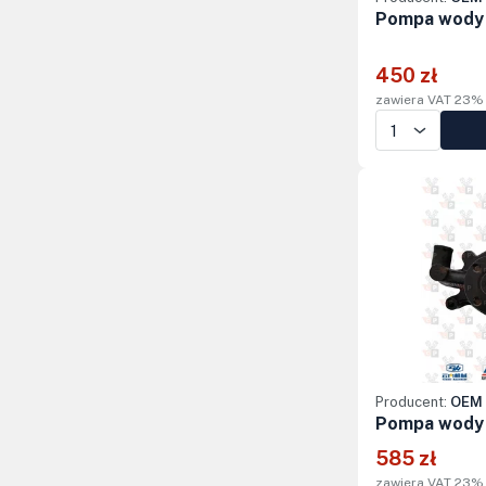
Pompa wody 
450 zł
zawiera VAT 23%
Producent:
OEM 
Pompa wody 
585 zł
zawiera VAT 23%