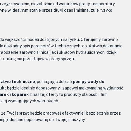
przegrzewaniem, niezależnie od warunków pracy, temperatury
ę w idealnym stanie przez długi czas i minimalizuje ryzyko
do większości modeli dostępnych na rynku. Oferujemy zarówno
da dokładny opis parametrów technicznych, co ułatwia dokonanie
odzenie zarówno silnika, jak i układów hydraulicznych, dzięki
i uniknięcie przestojów w pracy sprzętu.
ztwo techniczne
, pomagając dobrać
pompy wody do
dukt będzie idealnie dopasowany i zapewni maksymalną wydajność
arek i koparek
z naszej oferty to produkty dla osób i firm
dziej wymagających warunkach.
, że Twój sprzęt będzie pracował efektywnie i bezpiecznie przez
pompę idealnie dopasowaną do Twojej maszyny.