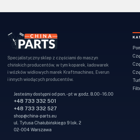
KA
Pom
Czę
Specjalistyczny sklep z częściami do maszyn
Czę
chińskich producentów, w tym koparek, ładowarek
Czę
i wózków widłowych marek Kraftmachines, Everun
i innych wiodących producentów.
Tur
Filt
Jesteśmy dostępni od pon. - pt w godz. 8.00 - 16.00
+48 733 332 501
+48 733 332 527
shop@china-parts.eu
ul. Tytusa Chałubińskiego 9 lok. 2
02-004 Warszawa