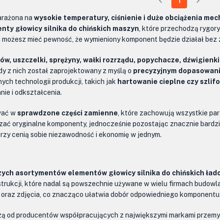
1
narażona na
wysokie temperatury, ciśnienie i duże obciążenia me
nty głowicy silnika do chińskich maszyn
, które przechodzą rygor
 możesz mieć pewność, że wymieniony komponent będzie działał bez z
w, uszczelki, sprężyny, wałki rozrządu, popychacze, dźwigienk
y z nich został zaprojektowany z myślą o
precyzyjnym dopasowan
ch technologii produkcji, takich jak
hartowanie cieplne czy szli
ie i odkształcenia.
ować w
sprawdzone części zamienne
, które zachowują wszystkie pa
 oryginalne komponenty, jednocześnie pozostając znacznie bardziej
rzy cenią sobie niezawodność i ekonomię w jednym.
zych asortymentów elementów głowicy silnika do chińskich ład
strukcji, które nadal są powszechnie używane w wielu firmach budowl
 oraz zdjęcia, co znacząco ułatwia dobór odpowiedniego komponentu
ą od producentów współpracujących z największymi markami przemys