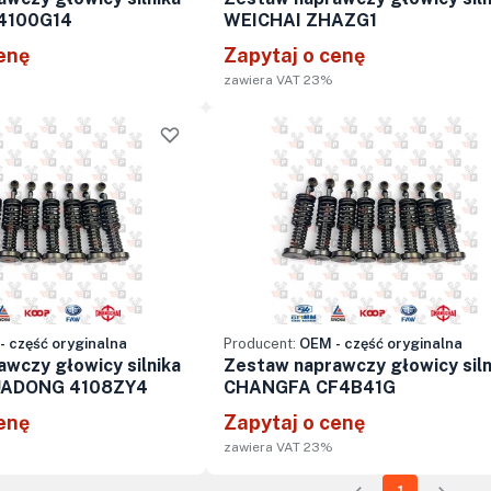
4100G14
WEICHAI ZHAZG1
enę
Zapytaj o cenę
zawiera VAT 23%
- część oryginalna
Producent:
OEM - część oryginalna
wczy głowicy silnika
Zestaw naprawczy głowicy siln
UADONG 4108ZY4
CHANGFA CF4B41G
enę
Zapytaj o cenę
zawiera VAT 23%