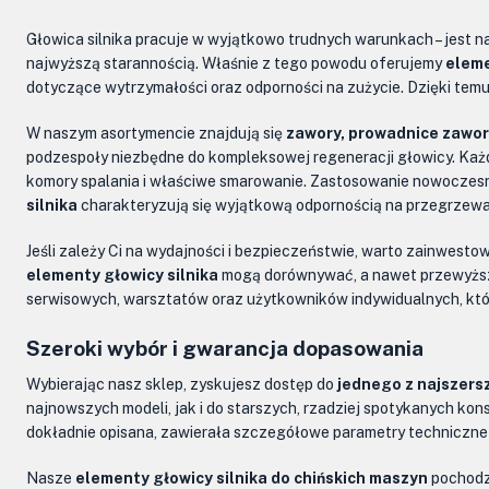
Głowica silnika pracuje w wyjątkowo trudnych warunkach – jest 
najwyższą starannością. Właśnie z tego powodu oferujemy
eleme
dotyczące wytrzymałości oraz odporności na zużycie. Dzięki temu
W naszym asortymencie znajdują się
zawory, prowadnice zaworó
podzespoły niezbędne do kompleksowej regeneracji głowicy. Każd
komory spalania i właściwe smarowanie. Zastosowanie nowoczesny
silnika
charakteryzują się wyjątkową odpornością na przegrzewan
Jeśli zależy Ci na wydajności i bezpieczeństwie, warto zainwest
elementy głowicy silnika
mogą dorównywać, a nawet przewyższać
serwisowych, warsztatów oraz użytkowników indywidualnych, któ
Szeroki wybór i gwarancja dopasowania
Wybierając nasz sklep, zyskujesz dostęp do
jednego z najszers
najnowszych modeli, jak i do starszych, rzadziej spotykanych kon
dokładnie opisana, zawierała szczegółowe parametry techniczne
Nasze
elementy głowicy silnika do chińskich maszyn
pochodz