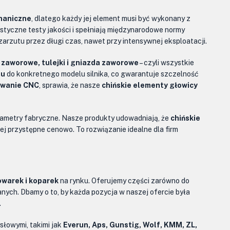
chaniczne
, dlatego każdy jej element musi być wykonany z
ystyczne testy jakości i spełniają międzynarodowe normy
arzutu przez długi czas, nawet przy intensywnej eksploatacji.
i zaworowe, tulejki i gniazda zaworowe
– czyli wszystkie
iu
do konkretnego modelu silnika, co gwarantuje szczelność
fowanie CNC
, sprawia, że nasze
chińskie elementy głowicy
rametry fabryczne. Nasze produkty udowadniają, że
chińskie
 przystępne cenowo. To rozwiązanie idealne dla firm
owarek i koparek
na rynku. Oferujemy części zarówno do
anych. Dbamy o to, by każda pozycja w naszej ofercie była
.
łowymi, takimi jak
Everun, Aps, Gunstig, Wolf, KMM, ZL,