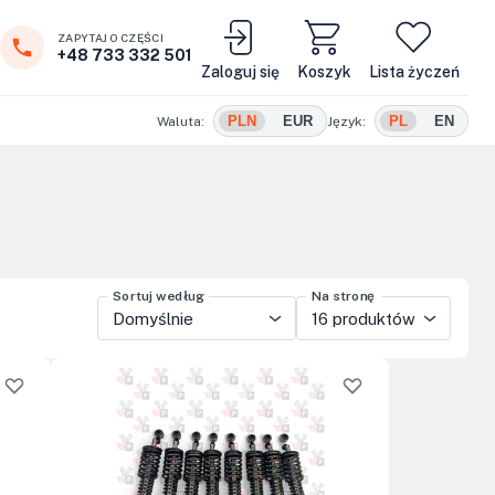
ZAPYTAJ O CZĘŚCI
+48 733 332 501
Zaloguj się
Koszyk
Lista życzeń
PLN
EUR
PL
EN
Waluta:
Język:
Sortuj według
Na stronę
Domyślnie
16 produktów