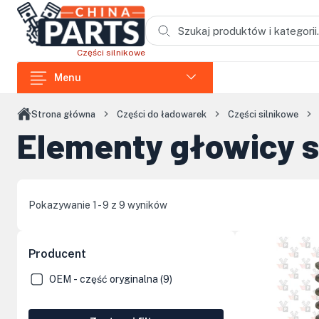
Przejdź do treści głównej
Części silnikowe
Menu
Części do ładowarek
Strona główna
Części do ładowarek
Części silnikowe
Elementy głowicy s
Części do koparek
Części do wozideł
Części do rozdrabniaczy
Pokazywanie 1 - 9 z 9 wyników
Części do koparek łańcuchowych
Części do zagęszczarek i skoczków
Producent
Części do siników Loncin
OEM - część oryginalna (9)
Elementy kabin