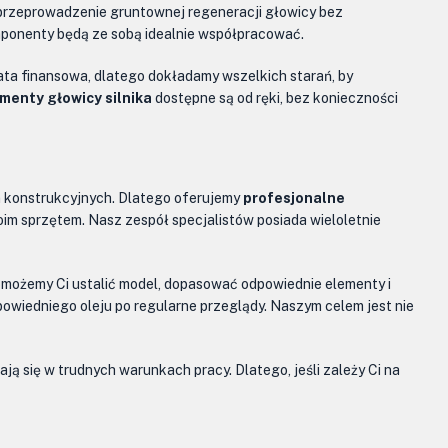
 przeprowadzenie gruntownej regeneracji głowicy bez
mponenty będą ze sobą idealnie współpracować.
rata finansowa, dlatego dokładamy wszelkich starań, by
ementy głowicy silnika
dostępne są od ręki, bez konieczności
n konstrukcyjnych. Dlatego oferujemy
profesjonalne
im sprzętem. Nasz zespół specjalistów posiada wieloletnie
Pomożemy Ci ustalić model, dopasować odpowiednie elementy i
powiedniego oleju po regularne przeglądy. Naszym celem jest nie
ą się w trudnych warunkach pracy. Dlatego, jeśli zależy Ci na