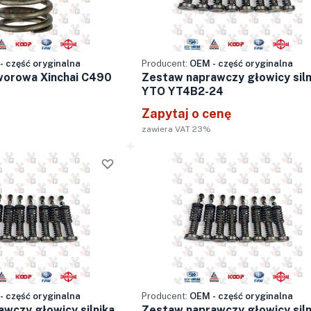
- część oryginalna
Producent:
OEM - część oryginalna
worowa Xinchai C490
Zestaw naprawczy głowicy siln
YTO YT4B2-24
Zapytaj o cenę
zawiera VAT 23%
- część oryginalna
Producent:
OEM - część oryginalna
wczy głowicy silnika
Zestaw naprawczy głowicy siln