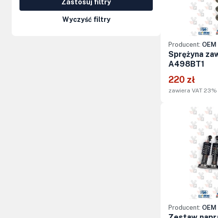
Zastosuj filtry
Kolumny kierownicze, orbitrole
Wyczyść filtry
Części elektryczne
Producent:
OEM 
Osprzęt do maszyn
Sprężyna za
A498BT1
220 zł
zawiera VAT 23%
Producent:
OEM 
Zestaw napra