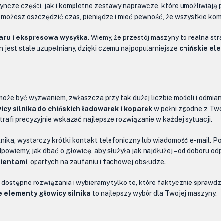
ncze części, jak i kompletne zestawy naprawcze, które umożliwiają
możesz oszczędzić czas, pieniądze i mieć pewność, że wszystkie ko
aru i ekspresowa wysyłka
. Wiemy, że przestój maszyny to realna st
 jest stale uzupełniany, dzięki czemu najpopularniejsze
chińskie el
może być wyzwaniem, zwłaszcza przy tak dużej liczbie modeli i odmia
cy silnika do chińskich ładowarek i koparek
w pełni zgodne z Two
rafi precyzyjnie wskazać najlepsze rozwiązanie w każdej sytuacji.
ilnika, wystarczy krótki kontakt telefoniczny lub wiadomość e-mail. 
wiemy, jak dbać o głowicę, aby służyła jak najdłużej – od doboru od
lientami
, opartych na zaufaniu i fachowej obsłudze.
ostępne rozwiązania i wybieramy tylko te, które faktycznie sprawdzaj
e elementy głowicy silnika
to najlepszy wybór dla Twojej maszyny.