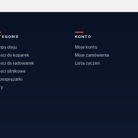
TEGORIE
KONTO
py oleju
Moje konto
ści do koparek
Moje zamówienia
ści do ładowarek
Lista życzeń
ści silnikowe
bosprężarki
ry