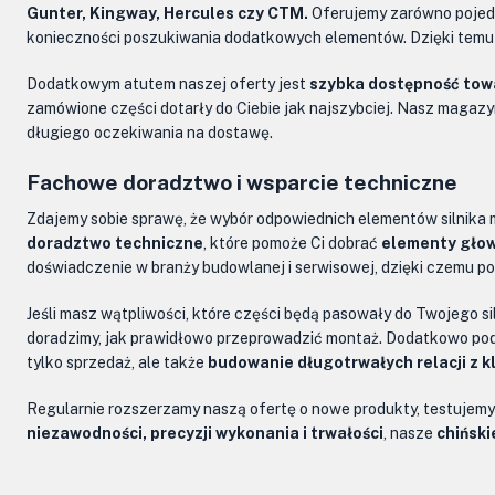
Gunter, Kingway, Hercules czy CTM.
Oferujemy zarówno pojedy
konieczności poszukiwania dodatkowych elementów. Dzięki temu 
Dodatkowym atutem naszej oferty jest
szybka dostępność tow
zamówione części dotarły do Ciebie jak najszybciej. Nasz magazyn
długiego oczekiwania na dostawę.
Fachowe doradztwo i wsparcie techniczne
Zdajemy sobie sprawę, że wybór odpowiednich elementów silnika 
doradztwo techniczne
, które pomoże Ci dobrać
elementy głowi
doświadczenie w branży budowlanej i serwisowej, dzięki czemu pot
Jeśli masz wątpliwości, które części będą pasowały do Twojego s
doradzimy, jak prawidłowo przeprowadzić montaż. Dodatkowo podpo
tylko sprzedaż, ale także
budowanie długotrwałych relacji z k
Regularnie rozszerzamy naszą ofertę o nowe produkty, testujemy d
niezawodności, precyzji wykonania i trwałości
, nasze
chiński