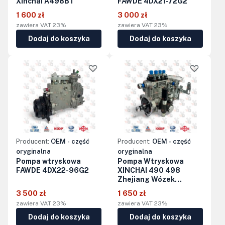
Xinchai A498BT
FAWDE 4DX21-72G2
1 600 zł
3 000 zł
zawiera VAT 23%
zawiera VAT 23%
Dodaj do koszyka
Dodaj do koszyka
Producent:
OEM - część
Producent:
OEM - część
oryginalna
oryginalna
Pompa wtryskowa
Pompa Wtryskowa
FAWDE 4DX22-96G2
XINCHAI 490 498
Zhejiang Wózek
widłowy HC-HANGCHA
3 500 zł
1 650 zł
CPCD
zawiera VAT 23%
zawiera VAT 23%
Dodaj do koszyka
Dodaj do koszyka