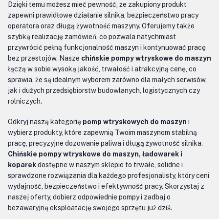
Dzięki temu możesz mieć pewność, że zakupiony produkt
zapewni prawidłowe działanie silnika, bezpieczeństwo pracy
operatora oraz długą żywotność maszyny. Oferujemy także
szybką realizację zamówień, co pozwala natychmiast
przywrócić pełną funkcjonalność maszyn i kontynuować pracę
bez przestojów. Nasze
chińskie pompy wtryskowe do maszyn
łączą w sobie wysoką jakość, trwałość i atrakcyjną cenę, co
sprawia, że są idealnym wyborem zarówno dla małych serwisów,
jak i dużych przedsiębiorstw budowlanych, logistycznych czy
rolniczych.
Odkryj naszą kategorię
pomp wtryskowych do maszyn
i
wybierz produkty, które zapewnią Twoim maszynom stabilną
pracę, precyzyjne dozowanie paliwa i długą żywotność silnika.
Chińskie pompy wtryskowe do maszyn, ładowarek i
koparek
dostępne w naszym sklepie to trwałe, solidne i
sprawdzone rozwiązania dla każdego profesjonalisty, który ceni
wydajność, bezpieczeństwo i efektywność pracy. Skorzystaj z
naszej oferty, dobierz odpowiednie pompy i zadbaj o
bezawaryjną eksploatację swojego sprzętu już dziś.