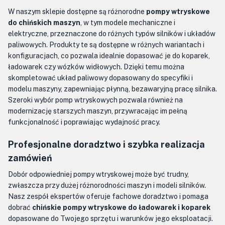
W naszym sklepie dostępne są różnorodne
pompy wtryskowe
do chińskich maszyn
, w tym modele mechaniczne i
elektryczne, przeznaczone do różnych typów silników i układów
paliwowych. Produkty te są dostępne w różnych wariantach i
konfiguracjach, co pozwala idealnie dopasować je do koparek,
ładowarek czy wózków widłowych. Dzięki temu można
skompletować układ paliwowy dopasowany do specyfiki i
modelu maszyny, zapewniając płynną, bezawaryjną pracę silnika.
Szeroki wybór pomp wtryskowych pozwala również na
modernizację starszych maszyn, przywracając im pełną
funkcjonalność i poprawiając wydajność pracy.
Profesjonalne doradztwo i szybka realizacja
zamówień
Dobór odpowiedniej pompy wtryskowej może być trudny,
zwłaszcza przy dużej różnorodności maszyn i modeli silników.
Nasz zespół ekspertów oferuje fachowe doradztwo i pomaga
dobrać
chińskie pompy wtryskowe do ładowarek i koparek
dopasowane do Twojego sprzętu i warunków jego eksploatacji.