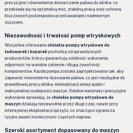
precyzyjne i równomierne dostarczanie paliwa do silnika, co
przekłada się na optymalną moc, stabilną pracę oraz ochronę
kluczowych podzespołów przed awariami i nadmiernym
zużyciem.
Niezawodność i trwałość pomp wtryskowych
Wszystkie oferowane
chińskie pompy wtryskowe do
ładowarek i koparek
pochodzą od sprawdzonych
producentów, którzy gwarantują solidność wykonania,
odporność na wysokie ciśnienie i długą żywotność
komponentów. Każda pompa została zaprojektowana tak, aby
zapewnić równomierne dozowanie paliwa, co jest niezbędne do
prawidłowej pracy silnika, minimalizacji emisji spalin i
maksymalnej wydajności maszyn. Solidne materiały i precyzyjne
wykonanie sprawiają, że
chińskie pompy wtryskowe do
maszyn
działają niezawodnie przez długi czas, nawet przy
intensywnej eksploatacji sprzętu, co znacząco ogranicza
ryzyko awarii i konieczność częstych napraw.
Szeroki asortyment dopasowany do maszyn