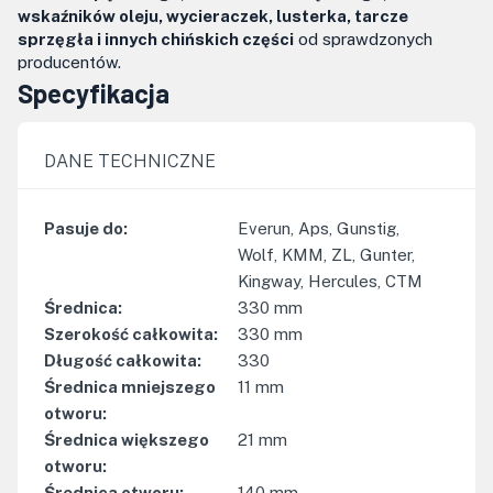
wskaźników oleju, wycieraczek, lusterka, tarcze
sprzęgła i innych chińskich części
od sprawdzonych
producentów.
Specyfikacja
DANE TECHNICZNE
Pasuje do
:
Everun, Aps, Gunstig,
Wolf, KMM, ZL, Gunter,
Kingway, Hercules, CTM
Średnica
:
330
mm
Szerokość całkowita
:
330
mm
Długość całkowita
:
330
Średnica mniejszego
11
mm
otworu
:
Średnica większego
21
mm
otworu
:
Średnica otworu
:
140
mm