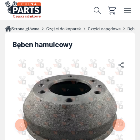
Przejdź do treści głównej
Części silnikowe
Strona główna
Części do koparek
Części napędowe
Bęben
Bęben hamulcowy