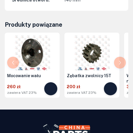
Produkty powiązane
Mocowanie wału
Zębatka zwolnicy 15T
Wk
na
260 zł
200 zł
3 
zawiera VAT 23%
zawiera VAT 23%
zaw