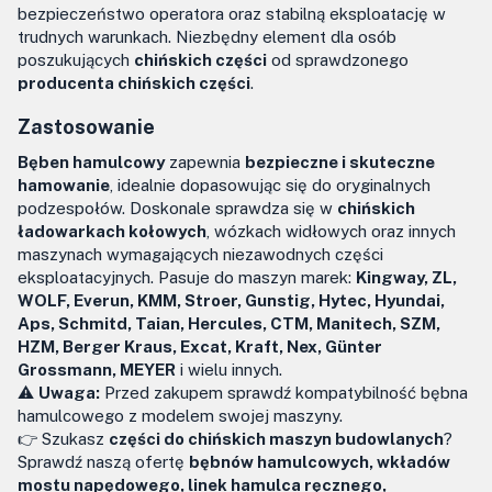
bezpieczeństwo operatora oraz stabilną eksploatację w
trudnych warunkach. Niezbędny element dla osób
poszukujących
chińskich części
od sprawdzonego
producenta chińskich części
.
Zastosowanie
Bęben hamulcowy
zapewnia
bezpieczne i skuteczne
hamowanie
, idealnie dopasowując się do oryginalnych
podzespołów. Doskonale sprawdza się w
chińskich
ładowarkach kołowych
, wózkach widłowych oraz innych
maszynach wymagających niezawodnych części
eksploatacyjnych. Pasuje do maszyn marek:
Kingway, ZL,
WOLF, Everun, KMM, Stroer, Gunstig, Hytec, Hyundai,
Aps, Schmitd, Taian, Hercules, CTM, Manitech, SZM,
HZM, Berger Kraus, Excat, Kraft, Nex, Günter
Grossmann, MEYER
i wielu innych.
⚠️
Uwaga:
Przed zakupem sprawdź kompatybilność bębna
hamulcowego z modelem swojej maszyny.
👉 Szukasz
części do chińskich maszyn budowlanych
?
Sprawdź naszą ofertę
bębnów hamulcowych, wkładów
mostu napędowego, linek hamulca ręcznego,