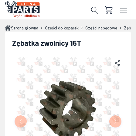
Przejdź do treści głównej
Części silnikowe
Strona główna
Części do koparek
Części napędowe
Zębat
Zębatka zwolnicy 15T