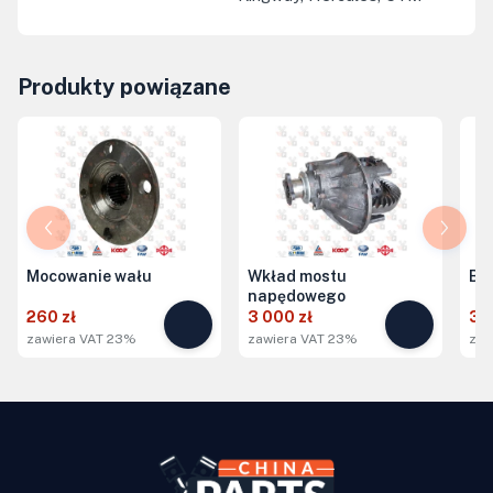
Produkty powiązane
Mocowanie wału
Wkład mostu
Bę
napędowego
260 zł
3 000 zł
32
zawiera VAT 23%
zawiera VAT 23%
zaw