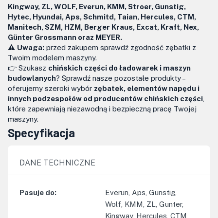
Kingway, ZL, WOLF, Everun, KMM, Stroer, Gunstig,
Hytec, Hyundai, Aps, Schmitd, Taian, Hercules, CTM,
Manitech, SZM, HZM, Berger Kraus, Excat, Kraft, Nex,
Günter Grossmann oraz MEYER.
⚠️
Uwaga:
przed zakupem sprawdź zgodność zębatki z
Twoim modelem maszyny.
👉 Szukasz
chińskich części do ładowarek i maszyn
budowlanych
? Sprawdź nasze pozostałe produkty –
oferujemy szeroki wybór
zębatek, elementów napędu i
innych podzespołów od producentów chińskich części
,
które zapewniają niezawodną i bezpieczną pracę Twojej
maszyny.
Specyfikacja
DANE TECHNICZNE
Pasuje do
:
Everun, Aps, Gunstig,
Wolf, KMM, ZL, Gunter,
Kingway, Hercules, CTM