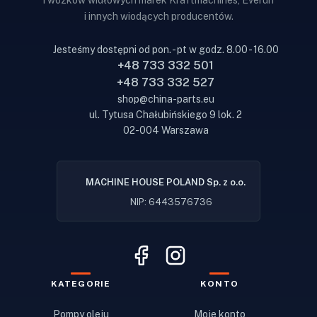
i wózków widłowych marek Kraftmachines, Everun
i innych wiodących producentów.
Jesteśmy dostępni od pon. - pt w godz. 8.00 - 16.00
+48 733 332 501
+48 733 332 527
shop@china-parts.eu
ul. Tytusa Chałubińskiego 9 lok. 2
02-004 Warszawa
MACHINE HOUSE POLAND Sp. z o.o.
NIP: 6443576736
KATEGORIE
KONTO
Pompy oleju
Moje konto