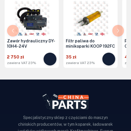
Zawór hydrauliczny DY-
Filtr paliwa do
Po
10H4-24V
minikoparki KOOP 192FC
Ch
2 750 zł
35 zł
43
zawiera VAT 23%
zawiera VAT 23%
zaw
Specjalistyczny sklep z częściami do maszyn
chińskich producentów, w tym koparek, ładowarek