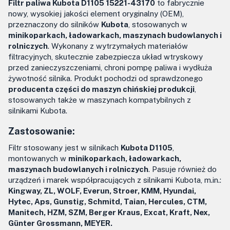
Filtr paliwa Kubota D1105 15221-43170
to fabrycznie
nowy, wysokiej jakości element oryginalny (OEM),
przeznaczony do silników
Kubota
, stosowanych w
minikoparkach, ładowarkach, maszynach budowlanych i
rolniczych
. Wykonany z wytrzymałych materiałów
filtracyjnych, skutecznie zabezpiecza układ wtryskowy
przed zanieczyszczeniami, chroni pompę paliwa i wydłuża
żywotność silnika. Produkt pochodzi od sprawdzonego
producenta części do maszyn chińskiej produkcji
,
stosowanych także w maszynach kompatybilnych z
silnikami Kubota.
Zastosowanie:
Filtr stosowany jest w silnikach
Kubota D1105
,
montowanych w
minikoparkach, ładowarkach,
maszynach budowlanych i rolniczych
. Pasuje również do
urządzeń i marek współpracujących z silnikami Kubota, m.in.:
Kingway, ZL, WOLF, Everun, Stroer, KMM, Hyundai,
Hytec, Aps, Gunstig, Schmitd, Taian, Hercules, CTM,
Manitech, HZM, SZM, Berger Kraus, Excat, Kraft, Nex,
Günter Grossmann, MEYER.