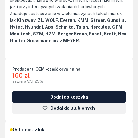
eksploatacji, zarówno w precyzyjnych pracach ziemnych,
jak i przy intensywnych zadaniach budowlanych.
Znajduje zastosowanie w wielu maszynach takich marek
jak
Kingway, ZL, WOLF, Everun, KMM, Stroer, Gunstig,
Hytec, Hyundai, Aps, Schmitd, Taian, Hercules, CTM,
Manitech, SZM, HZM, Berger Kraus, Excat, Kraft, Nex,
Günter Grossmann oraz MEYER.
Producent:
OEM - część oryginalna
160 zł
zawiera VAT 23%
Dodaj do koszyka
Dodaj do ulubionych
Ostatnie sztuki