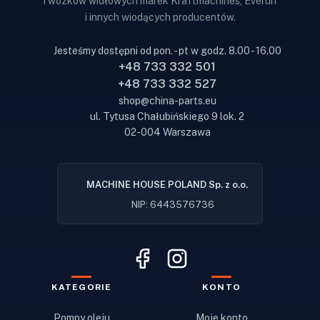
i wózków widłowych marek Kraftmachines, Everun
i innych wiodących producentów.
Jesteśmy dostępni od pon. - pt w godz. 8.00 - 16.00
+48 733 332 501
+48 733 332 527
shop@china-parts.eu
ul. Tytusa Chałubińskiego 9 lok. 2
02-004 Warszawa
MACHINE HOUSE POLAND Sp. z o.o.
NIP: 6443576736
KATEGORIE
KONTO
Pompy oleju
Moje konto