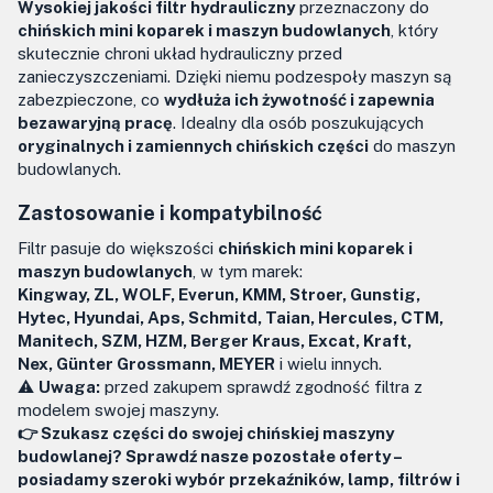
Wysokiej jakości filtr hydrauliczny
przeznaczony do
chińskich mini koparek i maszyn budowlanych
, który
skutecznie chroni układ hydrauliczny przed
zanieczyszczeniami. Dzięki niemu podzespoły maszyn są
zabezpieczone, co
wydłuża ich żywotność i zapewnia
bezawaryjną pracę
. Idealny dla osób poszukujących
oryginalnych i zamiennych chińskich części
do maszyn
budowlanych.
Zastosowanie i kompatybilność
Filtr pasuje do większości
chińskich mini koparek i
maszyn budowlanych
, w tym marek:
Kingway, ZL, WOLF, Everun, KMM, Stroer, Gunstig,
Hytec, Hyundai, Aps, Schmitd, Taian, Hercules, CTM,
Manitech, SZM, HZM, Berger Kraus, Excat, Kraft,
Nex, Günter Grossmann, MEYER
i wielu innych.
⚠️
Uwaga:
przed zakupem sprawdź zgodność filtra z
modelem swojej maszyny.
👉 Szukasz części do swojej chińskiej maszyny
budowlanej? Sprawdź nasze pozostałe oferty –
posiadamy szeroki wybór przekaźników, lamp, filtrów i