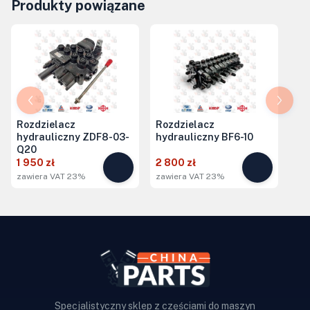
Produkty powiązane
Rozdzielacz
Rozdzielacz
hydrauliczny ZDF8-03-
hydrauliczny BF6-10
Q20
1 950 zł
2 800 zł
zawiera VAT 23%
zawiera VAT 23%
Specjalistyczny sklep z częściami do maszyn