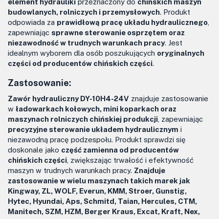
element hydrauliki
przeznaczony do
chińskich maszyn
budowlanych, rolniczych i przemysłowych
. Produkt
odpowiada za
prawidłową pracę układu hydraulicznego
,
zapewniając
sprawne sterowanie osprzętem oraz
niezawodność w trudnych warunkach pracy
. Jest
idealnym wyborem dla osób poszukujących
oryginalnych
części od producentów chińskich części
.
Zastosowanie:
Zawór hydrauliczny DY-10H4-24V
znajduje zastosowanie
w
ładowarkach kołowych, mini koparkach oraz
maszynach rolniczych chińskiej produkcji
, zapewniając
precyzyjne sterowanie układem hydraulicznym
i
niezawodną pracę podzespołu. Produkt sprawdzi się
doskonale jako
część zamienna od producentów
chińskich części
, zwiększając trwałość i efektywność
maszyn w trudnych warunkach pracy.
Znajduje
zastosowanie w wielu maszynach takich marek jak
Kingway, ZL, WOLF, Everun, KMM, Stroer, Gunstig,
Hytec, Hyundai, Aps, Schmitd, Taian, Hercules, CTM,
Manitech, SZM, HZM, Berger Kraus, Excat, Kraft, Nex,