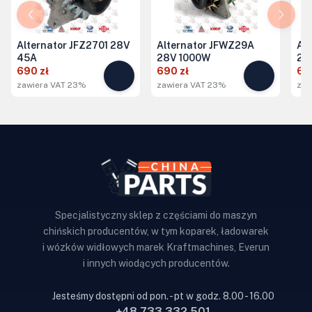
Alternator JFZ2701 28V
Alternator JFWZ29A
Al
45A
28V 1000W
28
690 zł
690 zł
68
zawiera VAT 23%
zawiera VAT 23%
zaw
Specjalistyczny sklep z częściami do maszyn
chińskich producentów, w tym koparek, ładowarek
i wózków widłowych marek Kraftmachines, Everun
i innych wiodących producentów.
Jesteśmy dostępni od pon. - pt w godz. 8.00 - 16.00
+48 733 332 501