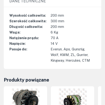
DANE TECHNICZNE
Wysokość całkowita
:
200
mm
Szerokość całkowita
:
300
mm
Długość całkowita
:
200
mm
Waga
:
6
Kg
Natężenie prądu
:
70
A
Napięcie
:
14
V
Pasuje do
:
Everun, Aps, Gunstig,
Wolf, KMM, ZL, Gunter,
Kingway, Hercules, CTM
Produkty powiązane