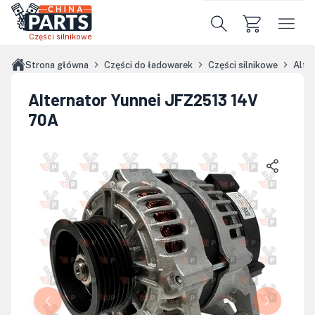
Przejdź do treści głównej
Części silnikowe
Strona główna
Części do ładowarek
Części silnikowe
Alte
Alternator Yunnei JFZ2513 14V
70A