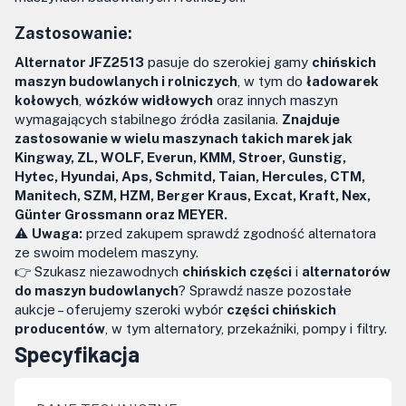
Zastosowanie:
Alternator JFZ2513
pasuje do szerokiej gamy
chińskich
maszyn budowlanych i rolniczych
, w tym do
ładowarek
kołowych
,
wózków widłowych
oraz innych maszyn
wymagających stabilnego źródła zasilania.
Znajduje
zastosowanie w wielu maszynach takich marek jak
Kingway, ZL, WOLF, Everun, KMM, Stroer, Gunstig,
Hytec, Hyundai, Aps, Schmitd, Taian, Hercules, CTM,
Manitech, SZM, HZM, Berger Kraus, Excat, Kraft, Nex,
Günter Grossmann oraz MEYER.
⚠️
Uwaga:
przed zakupem sprawdź zgodność alternatora
ze swoim modelem maszyny.
👉 Szukasz niezawodnych
chińskich części
i
alternatorów
do maszyn budowlanych
? Sprawdź nasze pozostałe
aukcje – oferujemy szeroki wybór
części chińskich
producentów
, w tym alternatory, przekaźniki, pompy i filtry.
Specyfikacja