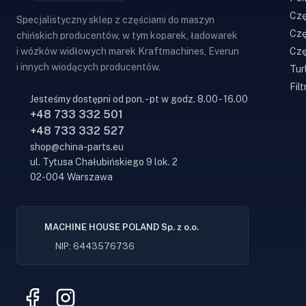
Czę
Specjalistyczny sklep z częściami do maszyn
Czę
chińskich producentów, w tym koparek, ładowarek
Czę
i wózków widłowych marek Kraftmachines, Everun
i innych wiodących producentów.
Tur
Filt
Jesteśmy dostępni od pon. - pt w godz. 8.00 - 16.00
+48 733 332 501
+48 733 332 527
shop@china-parts.eu
ul. Tytusa Chałubińskiego 9 lok. 2
02-004 Warszawa
MACHINE HOUSE POLAND Sp. z o.o.
NIP: 6443576736