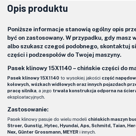
Opis produktu
Poniższe informacje stanowią ogólny opis pr
być on zastosowany. W przypadku, gdy masz w
albo szukasz czegoś podobnego, skontaktuj 
części i podzespołów do Twojej maszyny.
Pasek klinowy 15X1140 – chińskie części do 
Pasek klinowy 15X1140
to wysokiej jakości
część napędow
kołowych, wózkach widłowych oraz innych pojazdach pr
pracę silnika
, a jego
trwała konstrukcja odporna na ścier
eksploatacyjnych.
Zastosowanie:
Pasek klinowy pasuje do wielu modeli
chińskich maszyn bud
Stroer, Gunstig, Hytec, Hyundai, Aps, Schmitd, Taian, He
Nex, Günter Grossmann, MEYER
i innych.