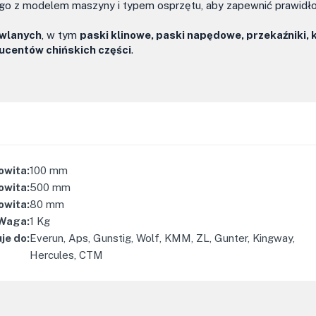
o z modelem maszyny i typem osprzętu, aby zapewnić prawidł
owlanych
, w tym
paski klinowe, paski napędowe, przekaźniki, 
ucentów chińskich części
.
owita
:
100
mm
owita
:
500
mm
owita
:
80
mm
Waga
:
1
Kg
je do
:
Everun, Aps, Gunstig, Wolf, KMM, ZL, Gunter, Kingway,
Hercules, CTM