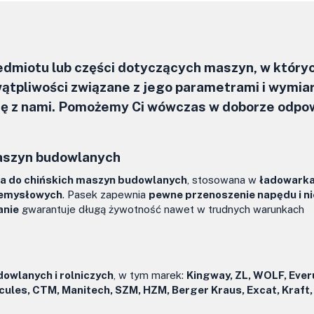
zedmiotu lub części dotyczących maszyn, w który
ątpliwości związane z jego parametrami i wymia
się z nami. Pomożemy Ci wówczas w doborze odpo
maszyn budowlanych
a do chińskich maszyn budowlanych
, stosowana w
ładowark
zemysłowych
. Pasek zapewnia
pewne przenoszenie napędu i n
anie
gwarantuje długą żywotność nawet w trudnych warunkach
owlanych i rolniczych
, w tym marek:
Kingway, ZL, WOLF, Ever
rcules, CTM, Manitech, SZM, HZM, Berger Kraus, Excat, Kraft,