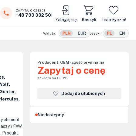
ZAPYTAJ O CZĘŚCI
+48 733 332 501
Zaloguj się
Koszyk
Lista życzeń
PLN
EUR
PL
EN
Waluta:
Język:
Producent:
OEM - część oryginalna
Zapytaj o cenę
ps,
zawiera VAT 23%
Wolf,
Gunter,
Dodaj do ulubionych
Hercules,
Niedostępny
ły element
 maszyn FAW,
p. Produkt