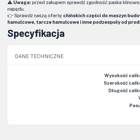
⚠️
Uwaga:
przed zakupem sprawdź zgodność paska klinoweg
napędu.
👉 Sprawdź naszą ofertę
chińskich części do maszyn bud
hamulcowe, tarcze hamulcowe i inne podzespoły od prod
Specyfikacja
DANE TECHNICZNE
Wysokość całk
Szerokość całk
Długość całk
Pasu