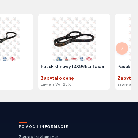
Pasek klinowy 13X965Li Taian
Pasek 13
Zapytaj o cenę
Zapytaj 
zawiera VAT 23%
zawiera VA
POMOC I INFORMACJE
Zwroty i reklamacje