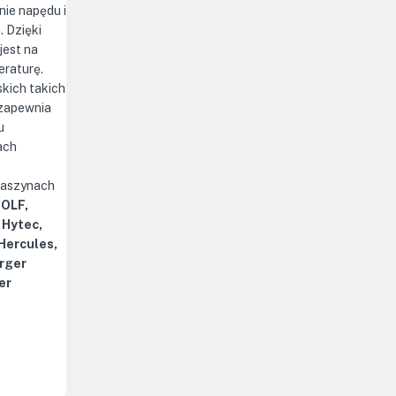
ie napędu i
. Dzięki
jest na
eraturę.
kich takich
 zapewnia
u
ach
maszynach
WOLF,
 Hytec,
 Hercules,
rger
er