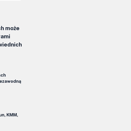
ch może
rami
wiednich
ach
iezawodną
un, KMM,