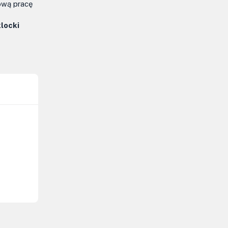
ową pracę
klocki