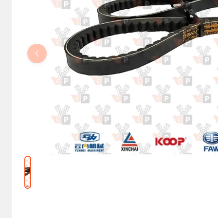
Kolumny kierownicze, orbitrole
Części elektryczne
Osprzęt do maszyn