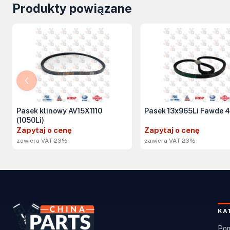
Produkty powiązane
Pasek klinowy AV15X1110
Pasek 13x965Li Fawde 
(1050Li)
Zapytaj o cenę
Zapytaj o cenę
zawiera VAT 23%
zawiera VAT 23%
KA
Pom