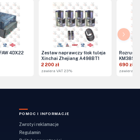
 FAW 4DX22
Zestaw naprawczy tłok tuleja
Rozruszni
Xinchai Zhejiang A498BT1
KM385
2 200 zł
690 zł
zawiera VAT 23%
zawiera VA
POMOC I INFORMACJE
Zwroty i reklamacje
Regulamin