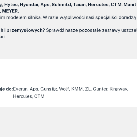
g, Hytec, Hyundai, Aps, Schmitd, Taian, Hercules, CTM, Mani
n, MEYER.
modelem silnika. W razie wątpliwości nasi specjaliści doradzą
ch i przemysłowych
? Sprawdź nasze pozostałe zestawy uszczelek
ci
.
je do
:
Everun, Aps, Gunstig, Wolf, KMM, ZL, Gunter, Kingway,
Hercules, CTM