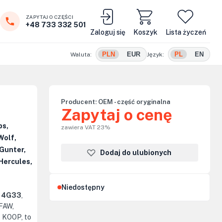
ZAPYTAJ O CZĘŚCI
+48 733 332 501
Zaloguj się
Koszyk
Lista życzeń
PLN
EUR
PL
EN
Waluta:
Język:
Producent:
OEM - część oryginalna
Zapytaj o cenę
ps,
zawiera VAT 23%
Wolf,
Gunter,
Dodaj do ulubionych
Hercules,
Niedostępny
a 4G33
,
 FAW,
 KOOP, to