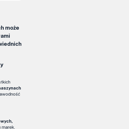
ch może
rami
wiednich
ny
tkich
maszynach
ezawodność
owych,
u marek,