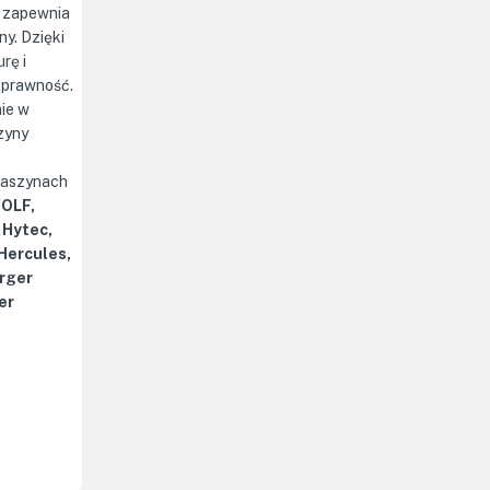
y zapewnia
y. Dzięki
rę i
 sprawność.
ie w
zyny
maszynach
WOLF,
 Hytec,
 Hercules,
rger
er