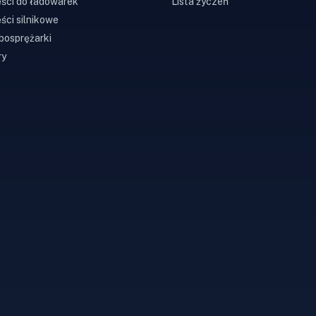
ści do ładowarek
Lista życzeń
ści silnikowe
bosprężarki
ry