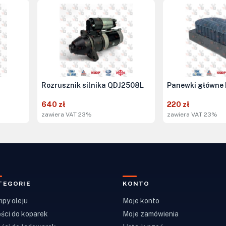
Rozrusznik silnika QDJ2508L
Panewki główne
640 zł
220 zł
zawiera VAT 23%
zawiera VAT 23%
TEGORIE
KONTO
py oleju
Moje konto
ści do koparek
Moje zamówienia