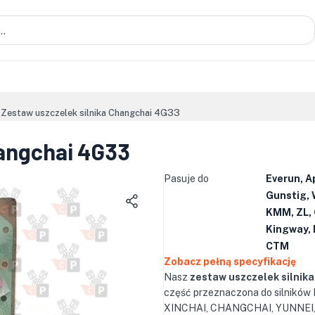
Zestaw uszczelek silnika Changchai 4G33
hangchai 4G33
Pasuje do
Everun, A
Gunstig, 
KMM, ZL, 
Kingway, 
CTM
Zobacz pełną specyfikację
Nasz
zestaw uszczelek silnik
część przeznaczona do silników
XINCHAI, CHANGCHAI, YUNNEI,