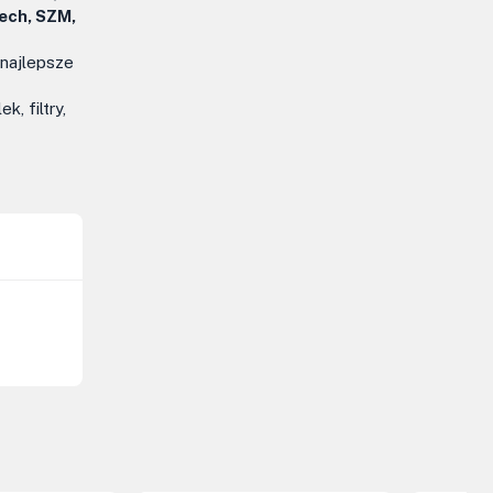
tech, SZM,
 najlepsze
, filtry,