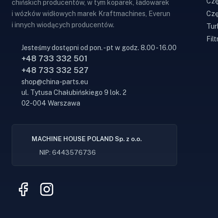
Czę
chińskich producentów, w tym koparek, ładowarek
Czę
i wózków widłowych marek Kraftmachines, Everun
i innych wiodących producentów.
Tur
Filt
Jesteśmy dostępni od pon. - pt w godz. 8.00 - 16.00
+48 733 332 501
+48 733 332 527
shop@china-parts.eu
ul. Tytusa Chałubińskiego 9 lok. 2
02-004 Warszawa
MACHINE HOUSE POLAND Sp. z o.o.
NIP: 6443576736