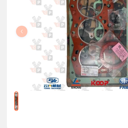
Kolumny kierownicze, orbitrole
Części elektryczne
Osprzęt do maszyn