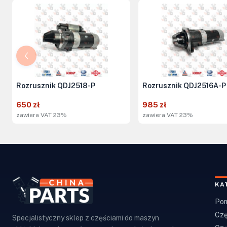
Rozrusznik QDJ2518-P
Rozrusznik QDJ2516A-P
650 zł
985 zł
zawiera VAT 23%
zawiera VAT 23%
KA
Pom
Czę
Specjalistyczny sklep z częściami do maszyn