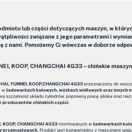
zedmiotu lub części dotyczących maszyn, w który
ątpliwości związane z jego parametrami i wymia
się z nami. Pomożemy Ci wówczas w doborze odpo
NEI, KOOP,
CHANGCHAI 4G33 –
chińskie maszy
INCHAI, YUNNEI, KOOP,CHANGCHAI 4G33
przeznaczony do wszys
o w
ładowarkach kołowych, wózkach widłowych oraz innych 
ą szczelność układu cylindrów, poprawną pracę silnika oraz ni
od
producentów chińskich części
.
I, KOOP, CHANGCHAI 4G33
montowanych w
ładowarkach koł
az przemysłowych
. Produkt jest kompatybilny z maszynami wiel