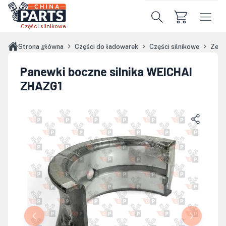
Przejdź do treści głównej
Części silnikowe
Strona główna
Części do ładowarek
Części silnikowe
Zest
Panewki boczne silnika WEICHAI
ZHAZG1