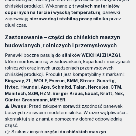
chińskiej produkcji. Wykonane z
trwałych materiałów
odpornych na tarcie i wysoką temperaturę
, panewki
zapewniają
niezawodną i stabilną pracę silnika
przez
długi czas.
Zastosowanie – części do chińskich maszyn
budowlanych, rolniczych i przemysłowych
Panewki boczne pasują do
silników WEICHAI ZHAZG1
,
które montowane są w ładowarkach, koparkach, maszynach
rolniczych oraz innych urządzeniach przemysłowych
chińskiej produkcji. Produkt jest kompatybilny z markami:
Kingway, ZL, WOLF, Everun, KMM, Stroer, Gunstig,
Hytec, Hyundai, Aps, Schmitd, Taian, Hercules, CTM,
Manitech, SZM, HZM, Berger Kraus, Excat, Kraft, Nex,
Günter Grossmann, MEYER.
⚠️
Uwaga:
Przed zakupem sprawdź zgodność panewek
bocznych ze swoim modelem silnika. W razie wątpliwości –
skontaktuj się z nami, a pomożemy dobrać odpowiednią
część.
👉 Szukasz innych
części do chińskich maszyn