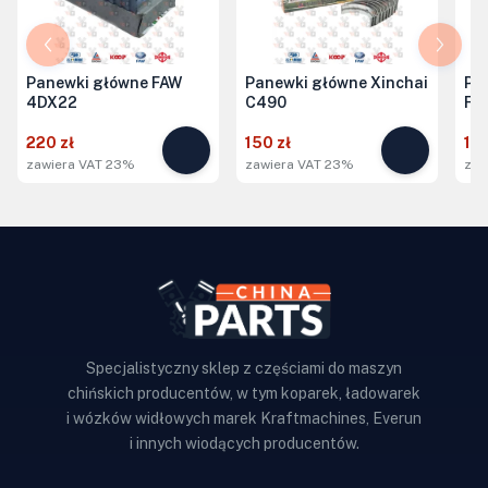
Panewki główne FAW
Panewki główne Xinchai
Pa
4DX22
C490
FA
220 zł
150 zł
150
zawiera VAT 23%
zawiera VAT 23%
zaw
Specjalistyczny sklep z częściami do maszyn
chińskich producentów, w tym koparek, ładowarek
i wózków widłowych marek Kraftmachines, Everun
i innych wiodących producentów.