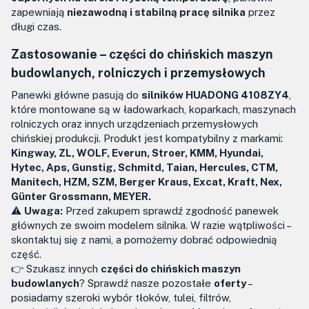
zapewniają
niezawodną i stabilną pracę silnika
przez
długi czas.
Zastosowanie – części do chińskich maszyn
budowlanych, rolniczych i przemysłowych
Panewki główne pasują do
silników HUADONG 4108ZY4
,
które montowane są w ładowarkach, koparkach, maszynach
rolniczych oraz innych urządzeniach przemysłowych
chińskiej produkcji. Produkt jest kompatybilny z markami:
Kingway, ZL, WOLF, Everun, Stroer, KMM, Hyundai,
Hytec, Aps, Gunstig, Schmitd, Taian, Hercules, CTM,
Manitech, HZM, SZM, Berger Kraus, Excat, Kraft, Nex,
Günter Grossmann, MEYER.
⚠️
Uwaga:
Przed zakupem sprawdź zgodność panewek
głównych ze swoim modelem silnika. W razie wątpliwości –
skontaktuj się z nami, a pomożemy dobrać odpowiednią
część.
👉 Szukasz innych
części do chińskich maszyn
budowlanych
? Sprawdź nasze pozostałe
oferty
–
posiadamy szeroki wybór tłoków, tulei, filtrów,