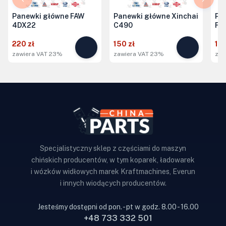
Panewki główne FAW
Panewki główne Xinchai
Pa
4DX22
C490
FA
220 zł
150 zł
150
zawiera VAT 23%
zawiera VAT 23%
zaw
Specjalistyczny sklep z częściami do maszyn
chińskich producentów, w tym koparek, ładowarek
i wózków widłowych marek Kraftmachines, Everun
i innych wiodących producentów.
Jesteśmy dostępni od pon. - pt w godz. 8.00 - 16.00
+48 733 332 501