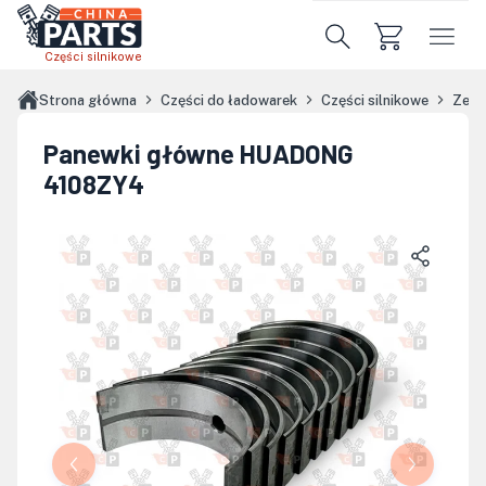
Przejdź do treści głównej
Części silnikowe
Strona główna
Części do ładowarek
Części silnikowe
Zest
Panewki główne HUADONG
4108ZY4