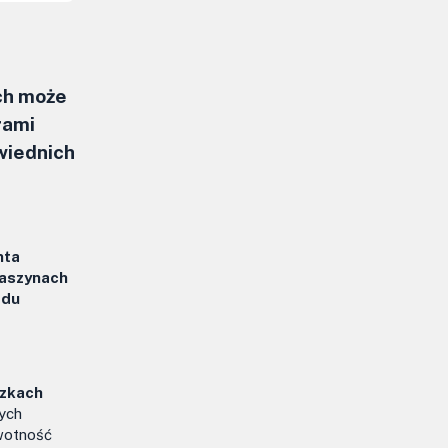
ch może
rami
wiednich
nta
maszynach
adu
ózkach
ych
ywotność