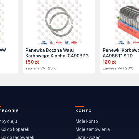
FAW
Panewka Boczna Wału
Panewki Korbow
Korbowego Xinchai C490BPG
A498BT1 STD
150 zł
120 zł
zawiera VAT 23%
zawiera VAT 23%
TEGORIE
KONTO
py oleju
Moje konto
ści do koparek
Moje zamówienia
ści do ładowarek
Lista życzeń