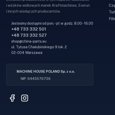
Czę
i wózków widłowych marek Kraftmachines, Everun
i innych wiodących producentów.
Tur
Filt
Jesteśmy dostępni od pon. - pt w godz. 8.00 - 16.00
+48 733 332 501
+48 733 332 527
shop@china-parts.eu
ul. Tytusa Chałubińskiego 9 lok. 2
02-004 Warszawa
MACHINE HOUSE POLAND Sp. z o.o.
NIP: 6443576736