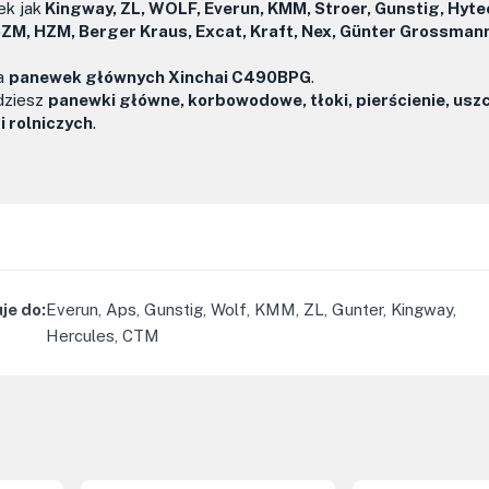
ek jak
Kingway, ZL, WOLF, Everun, KMM, Stroer, Gunstig, Hyte
SZM, HZM, Berger Kraus, Excat, Kraft, Nex, Günter Grossman
ga
panewek głównych Xinchai C490BPG
.
jdziesz
panewki główne, korbowodowe, tłoki, pierścienie, uszcz
i rolniczych
.
je do
:
Everun, Aps, Gunstig, Wolf, KMM, ZL, Gunter, Kingway,
Hercules, CTM