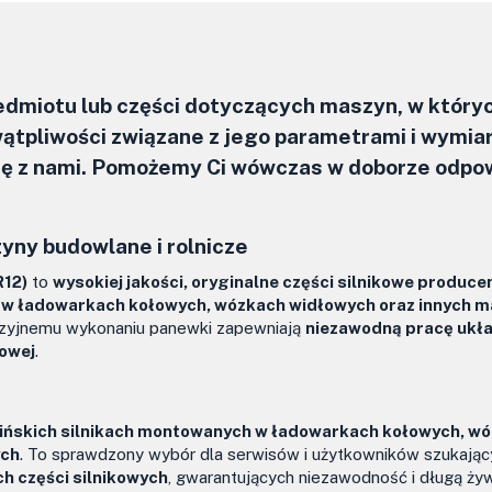
zedmiotu lub części dotyczących maszyn, w który
ątpliwości związane z jego parametrami i wymia
się z nami. Pomożemy Ci wówczas w doborze odpo
yny budowlane i rolnicze
R12)
to
wysokiej jakości, oryginalne części silnikowe produce
h w ładowarkach kołowych, wózkach widłowych oraz innych 
recyzyjnemu wykonaniu panewki zapewniają
niezawodną pracę ukł
owej
.
ińskich silnikach montowanych w ładowarkach kołowych, w
ych
. To sprawdzony wybór dla serwisów i użytkowników szukając
h części silnikowych
, gwarantujących niezawodność i długą ż