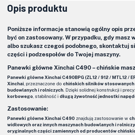
Opis produktu
Poniższe informacje stanowią ogólny opis pr
być on zastosowany. W przypadku, gdy masz w
albo szukasz czegoś podobnego, skontaktuj 
części i podzespołów do Twojej maszyny.
Panewki główne Xinchai C490 – chińskie masz
Panewki główne Xinchai C490BPG (ZL12 / 912 / MTL12 / E
Xinchai
, przeznaczone do
chińskich silników stosowanyc
budowlanych i rolniczych
. Dzięki solidnej konstrukcji i p
korbowego
, stabilność i
długą żywotność jednostki napęd
Zastosowanie:
Panewki główne Xinchai C490
znajdują zastosowanie w
ch
widłowych oraz innych maszynach budowlanych i rolnicz
oryginalnych części zamiennych od producentów chińskic