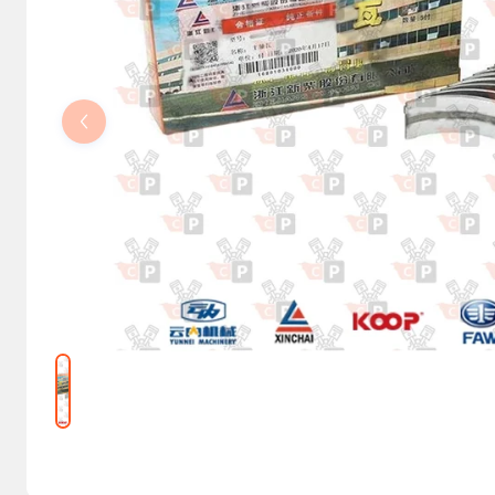
Kolumny kierownicze, orbitrole
Części elektryczne
Osprzęt do maszyn