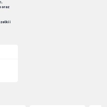
c,
n oraz
elki i