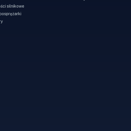
ści silnikowe
bosprężarki
ry