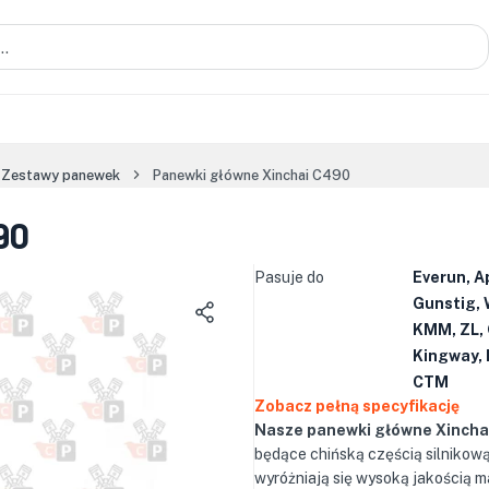
Zestawy panewek
Panewki główne Xinchai C490
90
Pasuje do
Everun, A
Gunstig, 
KMM, ZL, 
Kingway, 
CTM
Zobacz pełną specyfikację
Nasze panewki główne Xincha
będące chińską częścią silnikową
wyróżniają się wysoką jakością m