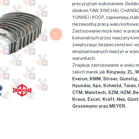
precyzyjnym wykonaniem. Dedy
silnikom FAW, XINCHAI, CHANG
YUNNEI i KOOP, zapewniają stabi
niezawodną pracę wału korbowe
Zastosowanie może mieć w prac
komunalnych przez maszyny kom
zwiększając bezpieczeństwo i w
eksploatowanych maszyn w wym
warunkach.
Znajduje zastosowanie w wielu 
takich marek jak
Kingway, ZL, 
Everun, KMM, Stroer, Gunstig,
Hyundai, Aps, Schmitd, Taian,
CTM, Manitech, SZM, HZM, Be
Kraus, Excat, Kraft, Nex, Günt
Grossmann oraz MEYER.