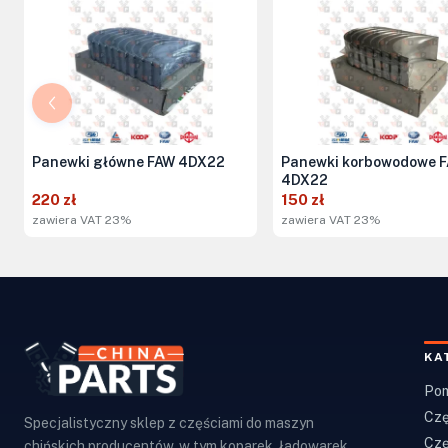
Panewki główne FAW 4DX22
Panewki korbowodowe 
4DX22
220 zł
150 zł
zawiera VAT 23%
zawiera VAT 23%
KA
Pom
Czę
Specjalistyczny sklep z częściami do maszyn
Czę
chińskich producentów, w tym koparek, ładowarek