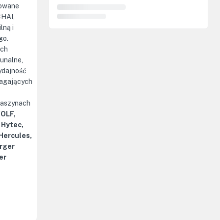
kowane
CHAI,
lną i
go.
ach
unalne,
ydajność
agających
maszynach
WOLF,
 Hytec,
 Hercules,
rger
er