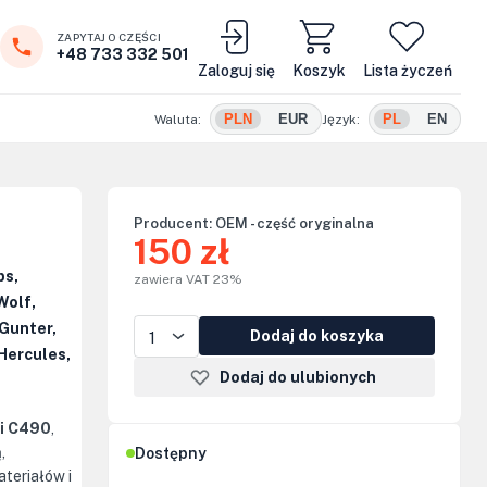
ZAPYTAJ O CZĘŚCI
+48 733 332 501
Zaloguj się
Koszyk
Lista życzeń
PLN
EUR
PL
EN
Waluta:
Język:
Producent:
OEM - część oryginalna
150 zł
ps,
zawiera VAT 23%
Wolf,
Gunter,
Dodaj do koszyka
Hercules,
Dodaj do ulubionych
i C490
,
,
Dostępny
ateriałów i