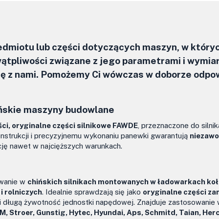
zedmiotu lub części dotyczących maszyn, w który
ątpliwości związane z jego parametrami i wymia
się z nami. Pomożemy Ci wówczas w doborze odpo
ńskie maszyny budowlane
ści, oryginalne części silnikowe FAWDE
, przeznaczone do silni
konstrukcji i precyzyjnemu wykonaniu panewki gwarantują
niezawo
tację nawet w najcięższych warunkach.
owanie w
chińskich silnikach montowanych w ładowarkach ko
 rolniczych
. Idealnie sprawdzają się jako
oryginalne części za
i długą żywotność jednostki napędowej. Znajduje zastosowanie 
, Stroer, Gunstig, Hytec, Hyundai, Aps, Schmitd, Taian, Her