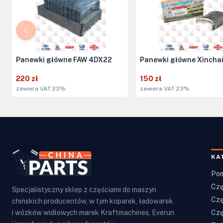
Panewki główne FAW 4DX22
Panewki główne Xincha
220 zł
150 zł
zawiera VAT 23%
zawiera VAT 23%
KA
Pom
Czę
Specjalistyczny sklep z częściami do maszyn
Czę
chińskich producentów, w tym koparek, ładowarek
Czę
i wózków widłowych marek Kraftmachines, Everun