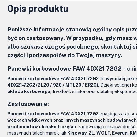
Opis produktu
Poniższe informacje stanowią ogólny opis pr
być on zastosowany. W przypadku, gdy masz w
albo szukasz czegoś podobnego, skontaktuj 
części i podzespołów do Twojej maszyny.
Panewki korbowodowe FAW 4DX21-72G2 – chi
Panewki korbowodowe FAW 4DX21-72G2
to
wysokiej jako
4DX21-72G2 (ZL20 / 920 / MTL20 / ER20)
. Dzięki solidnej 
układu korbowego
, trwałość silnika oraz stabilną eksploa
Zastosowanie:
Panewki korbowodowe FAW 4DX21-72G2
znajdują zastos
wózkach widłowych oraz innych maszynach budowlanych i
producentów chińskich części
, zapewniając niezawodność 
maszynach takich marek jak
Kingway, ZL, WOLF, Everun, KMM