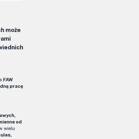
ch może
rami
wiednich
ka
FAW
dną pracę
łowych,
mienne od
w wielu
cules,