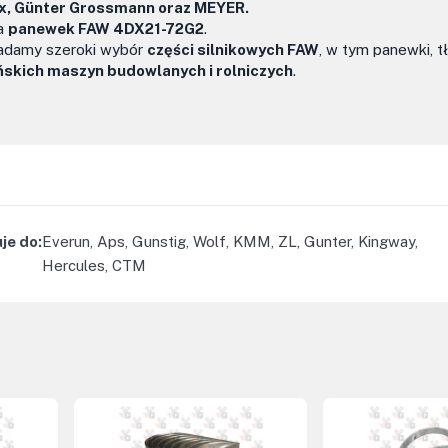
ex, Günter Grossmann oraz MEYER.
ga
panewek FAW 4DX21-72G2
.
iadamy szeroki wybór
części silnikowych FAW
, w tym panewki, tł
ińskich maszyn budowlanych i rolniczych
.
je do
:
Everun, Aps, Gunstig, Wolf, KMM, ZL, Gunter, Kingway,
Hercules, CTM