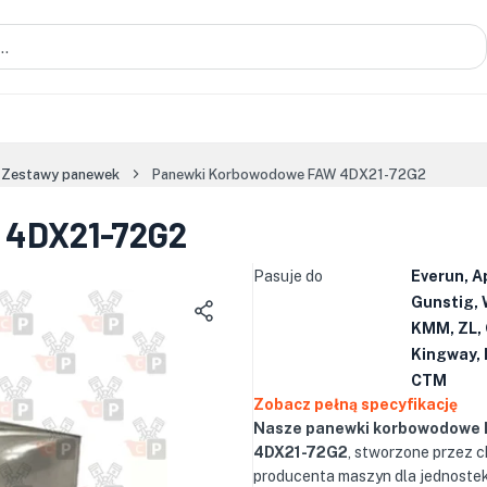
Zestawy panewek
Panewki Korbowodowe FAW 4DX21-72G2
 4DX21-72G2
Pasuje do
Everun, A
Gunstig, 
KMM, ZL, 
Kingway, 
CTM
Zobacz pełną specyfikację
Nasze panewki korbowodowe
4DX21-72G2
, stworzone przez c
producenta maszyn dla jednoste