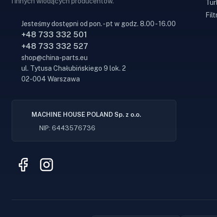
i innych wiodących producentów.
Tur
Filt
Jesteśmy dostępni od pon. - pt w godz. 8.00 - 16.00
+48 733 332 501
+48 733 332 527
shop@china-parts.eu
ul. Tytusa Chałubińskiego 9 lok. 2
02-004 Warszawa
MACHINE HOUSE POLAND Sp. z o.o.
NIP: 6443576736