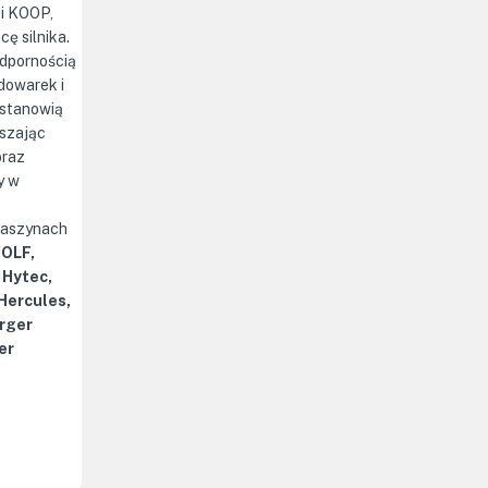
i KOOP,
cę silnika.
odpornością
dowarek i
 stanowią
kszając
oraz
y w
maszynach
WOLF,
 Hytec,
 Hercules,
rger
er