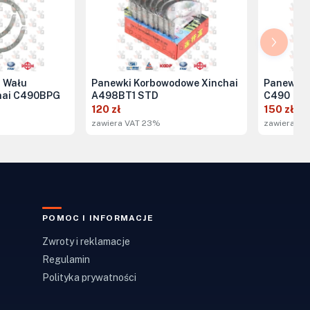
 Wału
Panewki Korbowodowe Xinchai
Panewki 
hai C490BPG
A498BT1 STD
C490
120 zł
150 zł
zawiera VAT 23%
zawiera VA
POMOC I INFORMACJE
Zwroty i reklamacje
Regulamin
Polityka prywatności