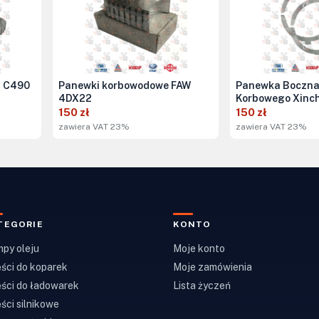
i C490
Panewki korbowodowe FAW
Panewka Boczna
4DX22
Korbowego Xinc
150 zł
150 zł
zawiera VAT 23%
zawiera VAT 23%
TEGORIE
KONTO
py oleju
Moje konto
ści do koparek
Moje zamówienia
ści do ładowarek
Lista życzeń
ści silnikowe