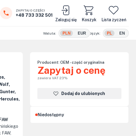
ZAPYTAJ O CZĘŚCI
+48 733 332 501
Zaloguj się
Koszyk
Lista życzeń
PLN
EUR
PL
EN
Waluta:
Język:
Producent:
OEM - część oryginalna
Zapytaj o cenę
ps,
zawiera VAT 23%
Wolf,
Gunter,
Dodaj do ulubionych
Hercules,
Niedostępny
 FAW
hińskiego
k FAW,