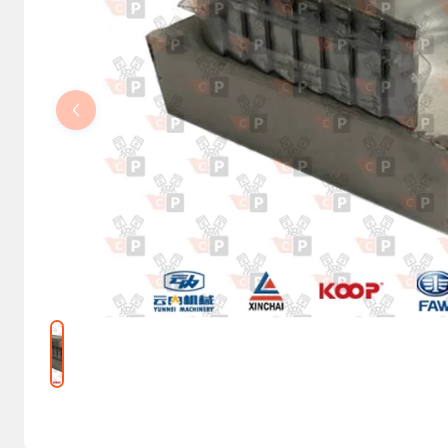
Kolumny kierownicze, orbitrole
Części elektryczne
Osprzęt do maszyn