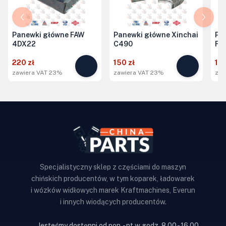
Panewki główne FAW
Panewki główne Xinchai
Pa
4DX22
C490
FA
220 zł
150 zł
150
zawiera VAT 23%
zawiera VAT 23%
zaw
Specjalistyczny sklep z częściami do maszyn
chińskich producentów, w tym koparek, ładowarek
i wózków widłowych marek Kraftmachines, Everun
i innych wiodących producentów.
Jesteśmy dostępni od pon. - pt w godz. 8.00 - 16.00