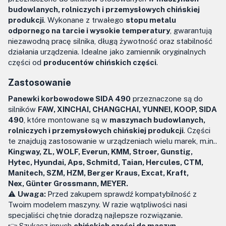
budowlanych, rolniczych i przemysłowych chińskiej
produkcji
. Wykonane z trwałego
stopu metalu
odpornego na tarcie i wysokie temperatury
, gwarantują
niezawodną pracę silnika, długą żywotność oraz stabilność
działania urządzenia. Idealne jako zamiennik oryginalnych
części od
producentów chińskich części
.
Zastosowanie
Panewki korbowodowe SIDA 490
przeznaczone są do
silników
FAW, XINCHAI, CHANGCHAI, YUNNEI, KOOP, SIDA
490
, które montowane są w
maszynach budowlanych,
rolniczych i przemysłowych chińskiej produkcji
. Części
te znajdują zastosowanie w urządzeniach wielu marek, m.in..
Kingway, ZL, WOLF, Everun, KMM, Stroer, Gunstig,
Hytec, Hyundai, Aps, Schmitd, Taian, Hercules, CTM,
Manitech, SZM, HZM, Berger Kraus, Excat, Kraft,
Nex, Günter Grossmann, MEYER.
⚠️
Uwaga:
Przed zakupem sprawdź kompatybilność z
Twoim modelem maszyny. W razie wątpliwości nasi
specjaliści chętnie doradzą najlepsze rozwiązanie.
👉 Szukasz innych
chińskich części do maszyn