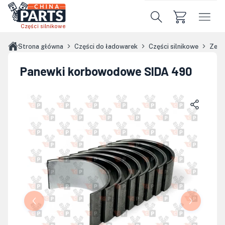
Przejdź do treści głównej
Części silnikowe
Strona główna
Części do ładowarek
Części silnikowe
Zest
Panewki korbowodowe SIDA 490