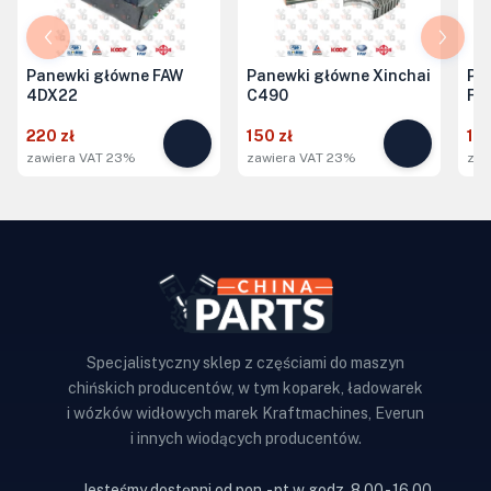
Panewki główne FAW
Panewki główne Xinchai
Pa
4DX22
C490
FA
220 zł
150 zł
150
zawiera VAT 23%
zawiera VAT 23%
zaw
Specjalistyczny sklep z częściami do maszyn
chińskich producentów, w tym koparek, ładowarek
i wózków widłowych marek Kraftmachines, Everun
i innych wiodących producentów.
Jesteśmy dostępni od pon. - pt w godz. 8.00 - 16.00