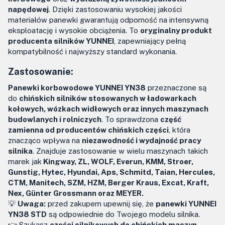
napędowej
. Dzięki zastosowaniu wysokiej jakości
materiałów panewki gwarantują odporność na intensywną
eksploatację i wysokie obciążenia. To
oryginalny produkt
producenta silników YUNNEI
, zapewniający pełną
kompatybilność i najwyższy standard wykonania.
Zastosowanie:
Panewki korbowodowe YUNNEI YN38
przeznaczone są
do
chińskich silników stosowanych w ładowarkach
kołowych, wózkach widłowych oraz innych maszynach
budowlanych i rolniczych
. To sprawdzona
część
zamienna od producentów chińskich części
, która
znacząco wpływa na
niezawodność i wydajność pracy
silnika
. Znajduje zastosowanie w wielu maszynach takich
marek jak
Kingway, ZL, WOLF, Everun, KMM, Stroer,
Gunstig, Hytec, Hyundai, Aps, Schmitd, Taian, Hercules,
CTM, Manitech, SZM, HZM, Berger Kraus, Excat, Kraft,
Nex, Günter Grossmann oraz MEYER.
💡
Uwaga:
przed zakupem upewnij się, że
panewki YUNNEI
YN38 STD
są odpowiednie do Twojego modelu silnika.
👉 Szukasz
części silnikowych do chińskich maszyn