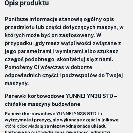
Opis produktu
Poniższe informacje stanowią ogólny opis
przedmiotu lub części dotyczących maszyn, w
których może być on zastosowany. W
przypadku, gdy masz wątpliwości związane z
jego parametrami i wymiarami albo szukasz
czegoś podobnego, skontaktuj się z nami.
Pomożemy Ci wówczas w doborze
odpowiednich części i podzespołów do Twojej
maszyny.
Panewki korbowodowe YUNNEI YN38 STD –
chińskie maszyny budowlane
Panewki korbowodowe YUNNEI YN38 STD
to
wytrzymałe i precyzyjnie wykonane części silnikowe
,
które odpowiadają za
niezawodną pracę układu
korbowego
oraz
wydłużoną żywotność jednostki