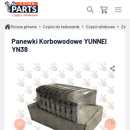
Przejdź do treści głównej
Części silnikowe
Strona główna
Części do ładowarek
Części silnikowe
Zest
Panewki Korbowodowe YUNNEI
YN38