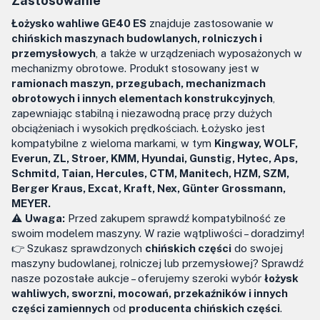
Zastosowanie
Łożysko wahliwe GE40 ES
znajduje zastosowanie w
chińskich maszynach budowlanych, rolniczych i
przemysłowych
, a także w urządzeniach wyposażonych w
mechanizmy obrotowe. Produkt stosowany jest w
ramionach maszyn, przegubach, mechanizmach
obrotowych i innych elementach konstrukcyjnych
,
zapewniając stabilną i niezawodną pracę przy dużych
obciążeniach i wysokich prędkościach. Łożysko jest
kompatybilne z wieloma markami, w tym
Kingway, WOLF,
Everun, ZL, Stroer, KMM, Hyundai, Gunstig, Hytec, Aps,
Schmitd, Taian, Hercules, CTM, Manitech, HZM, SZM,
Berger Kraus, Excat, Kraft, Nex, Günter Grossmann,
MEYER.
⚠️
Uwaga:
Przed zakupem sprawdź kompatybilność ze
swoim modelem maszyny. W razie wątpliwości – doradzimy!
👉 Szukasz sprawdzonych
chińskich części
do swojej
maszyny budowlanej, rolniczej lub przemysłowej? Sprawdź
nasze pozostałe aukcje – oferujemy szeroki wybór
łożysk
wahliwych, sworzni, mocowań, przekaźników i innych
części zamiennych
od
producenta chińskich części
.