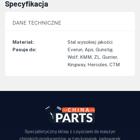
Specyfikacja
DANE TECHNICZNE
Materiał
:
Stal wysokiej jakości
Pasuje do
:
Everun, Aps, Gunstig,
Wolf, KMM, ZL, Gunter,
Kingway, Hercules, CTM
Specjalistyczny sklep z częściami do maszyn
chińskich producentów, w tym koparek, ładowarek