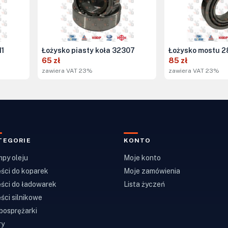
11
Łożysko piasty koła 32307
Łożysko mostu 2
65 zł
85 zł
zawiera VAT 23%
zawiera VAT 23%
TEGORIE
KONTO
py oleju
Moje konto
ści do koparek
Moje zamówienia
ści do ładowarek
Lista życzeń
ści silnikowe
bosprężarki
ry