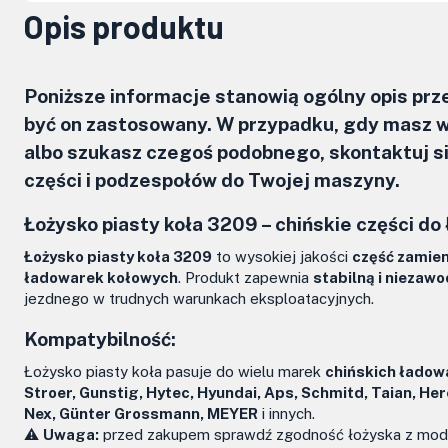
Opis produktu
Poniższe informacje stanowią ogólny opis pr
być on zastosowany. W przypadku, gdy masz w
albo szukasz czegoś podobnego, skontaktuj 
części i podzespołów do Twojej maszyny.
Łożysko piasty koła 3209 – chińskie części d
Łożysko piasty koła 3209
to wysokiej jakości
część zamie
ładowarek kołowych
. Produkt zapewnia
stabilną i niezaw
jezdnego w trudnych warunkach eksploatacyjnych.
Kompatybilność:
Łożysko piasty koła pasuje do wielu marek
chińskich ładow
Stroer, Gunstig, Hytec, Hyundai, Aps, Schmitd, Taian, He
Nex, Günter Grossmann, MEYER
i innych.
⚠️
Uwaga:
przed zakupem sprawdź zgodność łożyska z mode