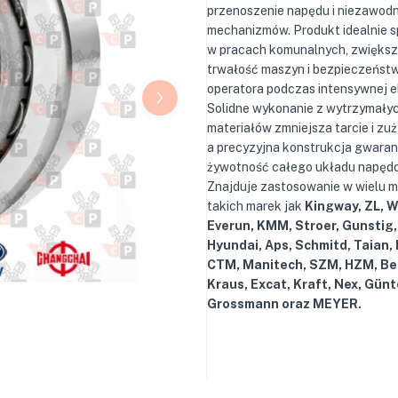
przenoszenie napędu i niezawod
mechanizmów. Produkt idealnie s
w pracach komunalnych, zwiększ
trwałość maszyn i bezpieczeńst
operatora podczas intensywnej e
Solidne wykonanie z wytrzymały
materiałów zmniejsza tarcie i zuż
a precyzyjna konstrukcja gwaran
żywotność całego układu napęd
Znajduje zastosowanie w wielu 
takich marek jak
Kingway, ZL, 
Everun, KMM, Stroer, Gunstig,
Hyundai, Aps, Schmitd, Taian,
CTM, Manitech, SZM, HZM, Be
Kraus, Excat, Kraft, Nex, Günt
Grossmann oraz MEYER.