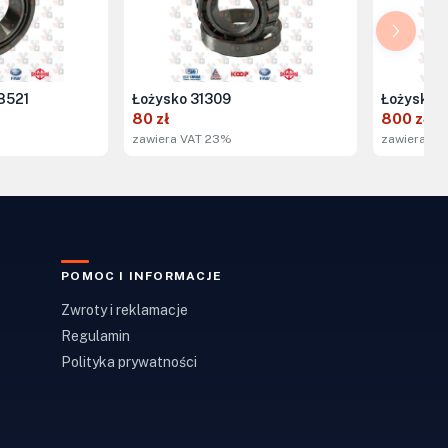
8521
Łożysko 31309
Łożysko p
80 zł
800 zł
zawiera VAT 23%
zawiera VA
POMOC I INFORMACJE
Zwroty i reklamacje
Regulamin
Polityka prywatności