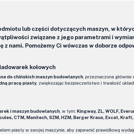
zedmiotu lub części dotyczących maszyn, w który
ątpliwości związane z jego parametrami i wymia
się z nami. Pomożemy Ci wówczas w doborze odpo
o ładowarek kołowych
nna do chińskich maszyn budowlanych
, przeznaczona głównie 
odną pracę piasty
, zwiększając bezpieczeństwo i trwałość układ
arek i maszyn budowlanych
, w tym:
Kingway, ZL, WOLF, Everu
rcules, CTM, Manitech, SZM, HZM, Berger Kraus, Excat, Kraft,
lem piasty w swojej maszynie, aby zapewnić prawidłową wydaj