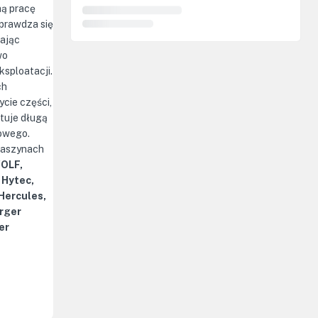
ną pracę
prawdza się
ając
wo
ksploatacji.
ch
ycie części,
tuje długą
owego.
maszynach
WOLF,
 Hytec,
 Hercules,
rger
er