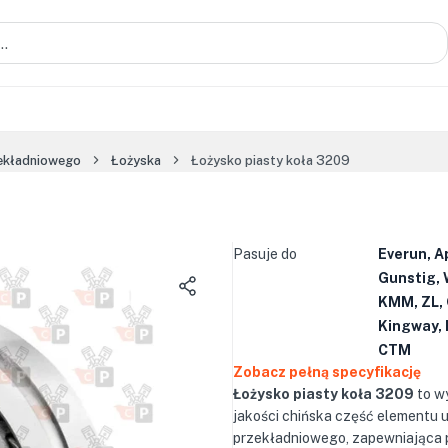
zekładniowego
Łożyska
Łożysko piasty koła 3209
Pasuje do
Everun, A
Gunstig, 
KMM, ZL, 
Kingway, 
CTM
Zobacz pełną specyfikację
Łożysko piasty koła 3209
to w
jakości chińska część elementu 
przekładniowego, zapewniająca 