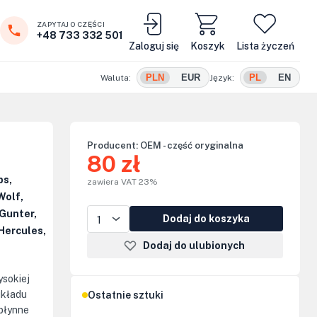
ZAPYTAJ O CZĘŚCI
+48 733 332 501
Zaloguj się
Koszyk
Lista życzeń
PLN
EUR
PL
EN
Waluta:
Język:
Producent:
OEM - część oryginalna
80 zł
ps,
zawiera VAT 23%
Wolf,
Gunter,
Dodaj do koszyka
Hercules,
Dodaj do ulubionych
ysokiej
układu
Ostatnie sztuki
płynne