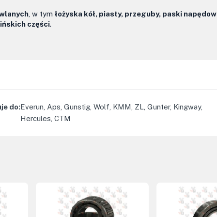
owlanych
, w tym
łożyska kół, piasty, przeguby, paski napędow
ińskich części
.
je do
:
Everun, Aps, Gunstig, Wolf, KMM, ZL, Gunter, Kingway,
Hercules, CTM