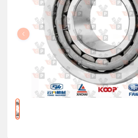
Kolumny kierownicze, orbitrole
Części elektryczne
Osprzęt do maszyn