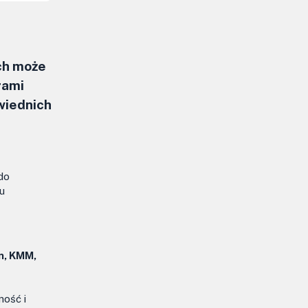
ch może
rami
wiednich
do
u
n, KMM,
ność i