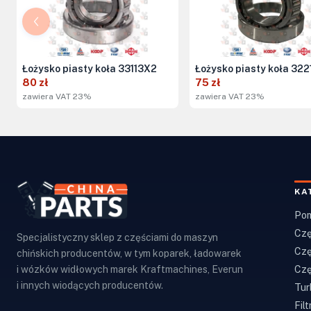
Łożysko piasty koła 33113X2
Łożysko piasty koła 322
80 zł
75 zł
zawiera VAT 23%
zawiera VAT 23%
KA
Pom
Czę
Specjalistyczny sklep z częściami do maszyn
Czę
chińskich producentów, w tym koparek, ładowarek
Czę
i wózków widłowych marek Kraftmachines, Everun
i innych wiodących producentów.
Tur
Filt