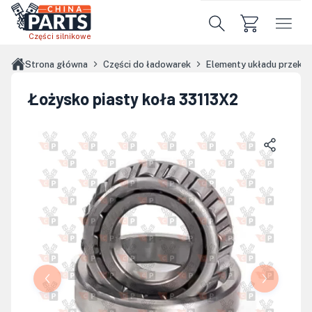
Przejdź do treści głównej
Części silnikowe
Strona główna
Części do ładowarek
Elementy układu przekł
Łożysko piasty koła 33113X2