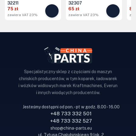
32211
32307
75 zł
65 zł
85 
zawiera VAT 23%
zawiera VAT 23%
zaw
Specjalistyczny sklep z częściami do maszyn
chińskich producentów, w tym koparek, ładowarek
i wózków widłowych marek Kraftmachines, Everun
i innych wiodących producentów.
Jesteśmy dostępni od pon. - pt w godz. 8.00 - 16.00
+48 733 332 501
+48 733 332 527
shop@china-parts.eu
ul. Tytusa Chałubińskiego 9 lok. 2