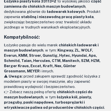
Łożysko piasty koła 33113×2
to wysokiej jakości
część
zamienna do chińskich maszyn budowlanych
,
dedykowana głównie do
ładowarek kołowych
. Produkt
zapewnia
stabilną i niezawodną pracę piasty koła
,
zwiększając bezpieczeństwo oraz trwałość układu
jezdnego w trudnych warunkach eksploatacyjnych.
Kompatybilność:
Łożysko pasuje do wielu marek
chińskich ładowarek i
maszyn budowlanych
, w tym:
Kingway, ZL, WOLF,
Everun, KMM, Stroer, Gunstig, Hytec, Hyundai, Aps,
Schmitd, Taian, Hercules, CTM, Manitech, SZM, HZM,
Berger Kraus, Excat, Kraft, Nex, Günter
Grossmann, MEYER
i innych.
⚠️
Uwaga:
przed zakupem sprawdź zgodność łożyska z
modelem piasty w swojej maszynie, aby zapewnić
prawidłową wydajność i bezpieczeństwo.
👉 Zobacz naszą pełną ofertę
chińskich części do
maszyn budowlanych
, w tym
łożyska kół, piasty,
przeguby, paski napędowe, turbosprężarki i
wtryskiwacze paliwa od producentów chińskich części
.