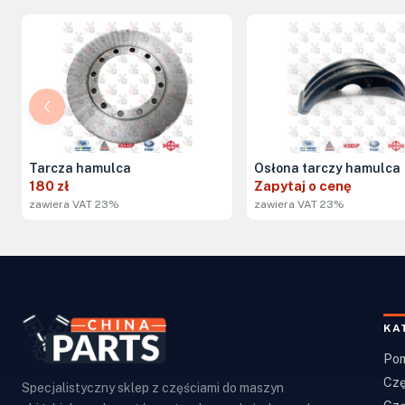
Tarcza hamulca
Osłona tarczy hamulca
180 zł
Zapytaj o cenę
zawiera VAT 23%
zawiera VAT 23%
KA
Pom
Czę
Specjalistyczny sklep z częściami do maszyn