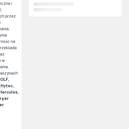
czne i
ć
ch przez
c
łania.
wnia
rność na
przekłada
raz
n w
ania.
maszynach
WOLF,
 Hytec,
 Hercules,
rger
er