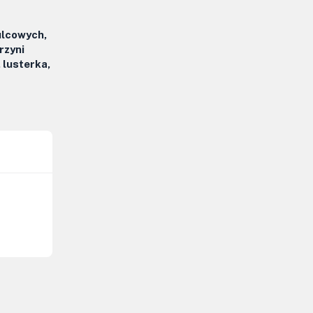
ulcowych,
rzyni
lusterka,