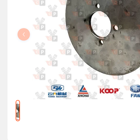
Kolumny kierownicze, orbitrole
Części elektryczne
Osprzęt do maszyn