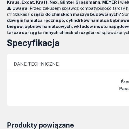
Kraus, Excat, Kraft, Nex, Günter Grossmann, MEYER
i wiel
⚠️
Uwaga:
Przed zakupem sprawdź kompatybilność tarczy h
👉 Szukasz
części do chińskich maszyn budowlanych
? Sp
dźwigni hamulca ręcznego, cylindrków hamulca bębnoweg
biegów, bębnów hamulcowych, wkładów mostu napędowego,
tarcze sprzęgła i innych chińskich części
od sprawdzonych
Specyfikacja
DANE TECHNICZNE
Śre
Pasu
Produkty powiązane