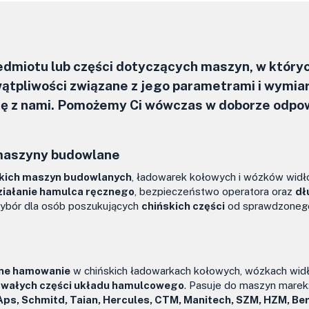
zedmiotu lub części dotyczących maszyn, w który
ątpliwości związane z jego parametrami i wymia
się z nami. Pomożemy Ci wówczas w doborze odpo
maszyny budowlane
kich maszyn budowlanych
, ładowarek kołowych i wózków widł
ziałanie hamulca ręcznego
, bezpieczeństwo operatora oraz
dł
wybór dla osób poszukujących
chińskich części
od sprawdzoneg
zne hamowanie
w chińskich ładowarkach kołowych, wózkach wid
trwałych części układu hamulcowego
. Pasuje do maszyn marek
 Aps, Schmitd, Taian, Hercules, CTM, Manitech, SZM, HZM, Be