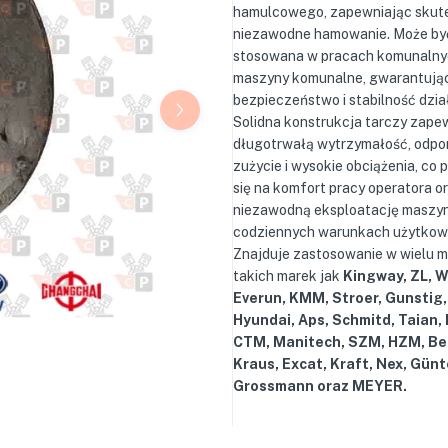
hamulcowego, zapewniając skute
niezawodne hamowanie. Może by
stosowana w pracach komunalny
maszyny komunalne, gwarantują
bezpieczeństwo i stabilność dzia
Solidna konstrukcja tarczy zape
długotrwałą wytrzymałość, odpo
zużycie i wysokie obciążenia, co 
się na komfort pracy operatora o
niezawodną eksploatację maszy
codziennych warunkach użytkow
Znajduje zastosowanie w wielu 
takich marek jak
Kingway, ZL, 
Everun, KMM, Stroer, Gunstig,
Hyundai, Aps, Schmitd, Taian,
CTM, Manitech, SZM, HZM, Be
Kraus, Excat, Kraft, Nex, Günt
Grossmann oraz MEYER.