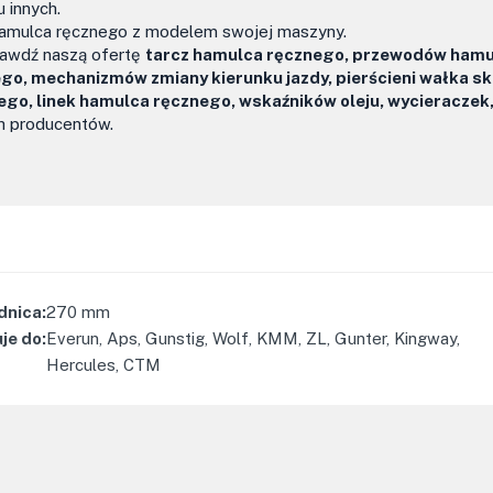
u innych.
amulca ręcznego z modelem swojej maszyny.
rawdź naszą ofertę
tarcz hamulca ręcznego, przewodów ham
o, mechanizmów zmiany kierunku jazdy, pierścieni wałka sk
 linek hamulca ręcznego, wskaźników oleju, wycieraczek, 
 producentów.
dnica
:
270
mm
je do
:
Everun, Aps, Gunstig, Wolf, KMM, ZL, Gunter, Kingway,
Hercules, CTM