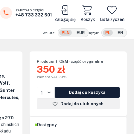
ZAPYTAJ O CZĘŚCI
+48 733 332 501
Zaloguj się
Koszyk
Lista życzeń
PLN
EUR
PL
EN
Waluta:
Język:
Producent:
OEM - część oryginalna
350 zł
ps,
zawiera VAT 23%
Wolf,
Gunter,
Dodaj do koszyka
Hercules,
Dodaj do ulubionych
go 270
 chińskich
Dostępny
układu