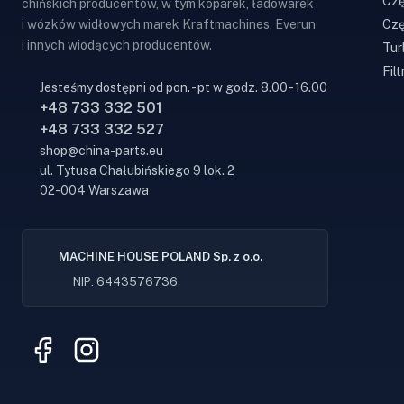
Czę
chińskich producentów, w tym koparek, ładowarek
Czę
i wózków widłowych marek Kraftmachines, Everun
i innych wiodących producentów.
Tur
Filt
Jesteśmy dostępni od pon. - pt w godz. 8.00 - 16.00
+48 733 332 501
+48 733 332 527
shop@china-parts.eu
ul. Tytusa Chałubińskiego 9 lok. 2
02-004 Warszawa
MACHINE HOUSE POLAND Sp. z o.o.
NIP: 6443576736