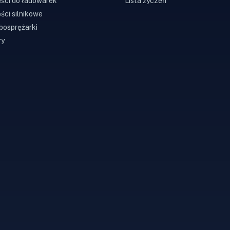
ści do ładowarek
Lista życzeń
ści silnikowe
bosprężarki
ry