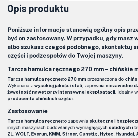
Opis produktu
Poniższe informacje stanowią ogólny opis pr
być on zastosowany. W przypadku, gdy masz w
albo szukasz czegoś podobnego, skontaktuj 
części i podzespołów do Twojej maszyny.
Tarcza hamulca ręcznego 270 mm –
chińskie 
Tarcza hamulca ręcznego 270 mm
przeznaczona do
chińs
Wykonana z
wysokiej jakości stali
, zapewnia
niezawodne d
żywotność nawet przy intensywnej eksploatacji
. Idealny 
producenta chińskich części
.
Zastosowanie
Tarcza hamulca ręcznego
zapewnia
skuteczne i bezpiec
innych maszynach budowlanych wymagających
solidnych i 
ZL, WOLF, Everun, KMM, Stroer, Gunstig, Hytec, Hyundai,