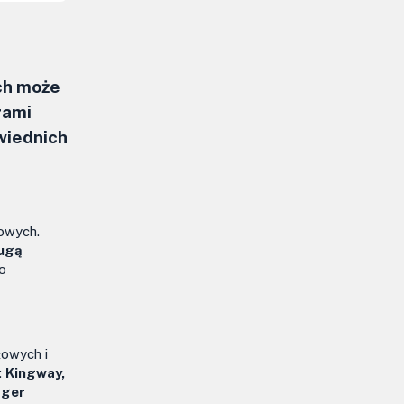
ch może
rami
wiednich
owych.
ugą
o
łowych i
:
Kingway,
rger