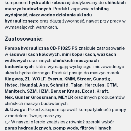
komponent
hydrauliki roboczej
dedykowany do
chińskich
maszyn budowlanych
. Produkt zapewnia
stabilną
wydajność, niezawodne działanie układu
hydraulicznego
oraz długą żywotność, nawet przy pracy w
wymagających warunkach.
Zastosowanie:
Pompa hydrauliczna CB-F1025 PS
znajduje zastosowanie
w
ładowarkach kołowych, mini koparkach, wózkach
widłowych
oraz innych
chińskich maszynach
budowlanych
, które wymagają wydajnego i niezawodnego
układu hydraulicznego. Produkt pasuje do maszyn marek
Kingway, ZL, WOLF, Everun, KMM, Stroer, Gunstig,
Hytec, Hyundai, Aps, Schmitd, Taian, Hercules, CTM,
Manitech, SZM, HZM, Berger Kraus, Excat, Kraft,
Nex, Günter Grossmann, MEYER
oraz innych producentów
chińskich maszyn budowlanych.
⚠️
Uwaga:
Przed zakupem sprawdź kompatybilność pompy
z modelem Twojej maszyny.
👉 W naszej ofercie znajdziesz również szeroki wybór
pomp hydraulicznych, pomp wody, filtrów i innych