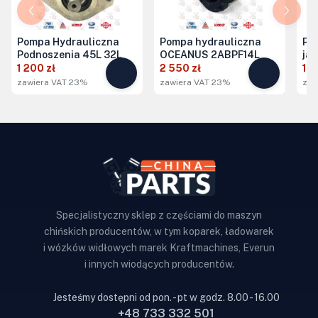
Pompa Hydrauliczna
Pompa hydrauliczna
Po
Podnoszenia 45L 32L
OCEANUS 2ABPF14L
ja
1 200 zł
2 550 zł
1 3
zawiera VAT 23%
zawiera VAT 23%
zaw
Specjalistyczny sklep z częściami do maszyn
chińskich producentów, w tym koparek, ładowarek
i wózków widłowych marek Kraftmachines, Everun
i innych wiodących producentów.
Jesteśmy dostępni od pon. - pt w godz. 8.00 - 16.00
+48 733 332 501